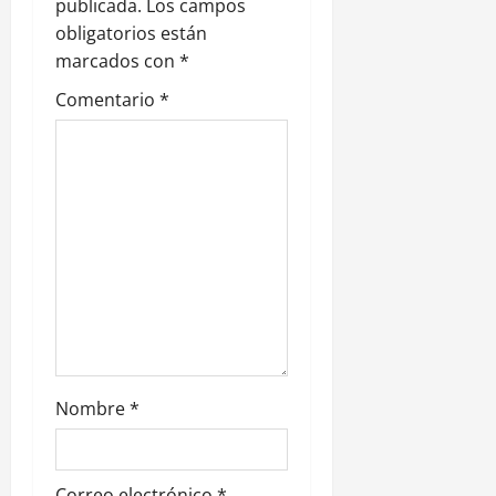
publicada.
Los campos
d
obligatorios están
e
marcados con
*
Comentario
*
e
n
t
r
a
d
a
Nombre
*
s
Correo electrónico
*