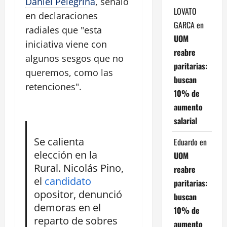
Daniel Pelegrina
, señaló
LOVATO
en declaraciones
GARCA
en
radiales que "esta
UOM
iniciativa viene con
reabre
algunos sesgos que no
paritarias:
queremos, como las
buscan
retenciones".
10% de
aumento
salarial
Se calienta
Eduardo
en
elección en la
UOM
Rural. Nicolás Pino,
reabre
el
candidato
paritarias:
opositor, denunció
buscan
demoras en el
10% de
reparto de sobres
aumento