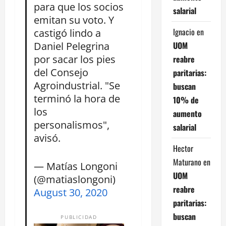
para que los socios
salarial
emitan su voto. Y
Ignacio
en
castigó lindo a
Daniel Pelegrina
UOM
por sacar los pies
reabre
del Consejo
paritarias:
Agroindustrial. "Se
buscan
terminó la hora de
10% de
los
aumento
personalismos",
salarial
avisó.
Hector
Maturano
en
— Matías Longoni
UOM
(@matiaslongoni)
reabre
August 30, 2020
paritarias:
buscan
PUBLICIDAD