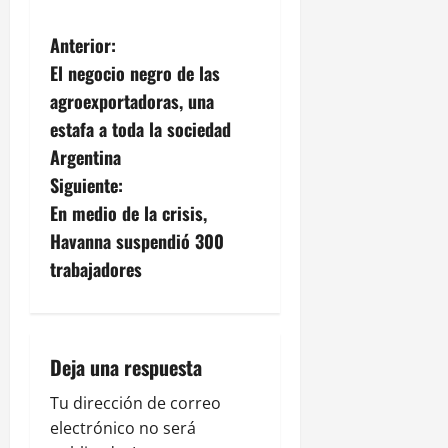
N
Anterior:
El negocio negro de las
a
agroexportadoras, una
v
estafa a toda la sociedad
Argentina
e
Siguiente:
g
En medio de la crisis,
Havanna suspendió 300
a
trabajadores
c
i
Deja una respuesta
ó
Tu dirección de correo
n
electrónico no será