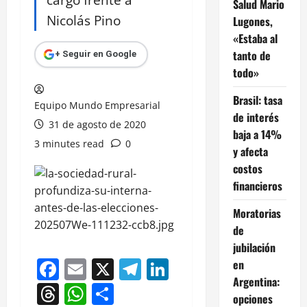
Salud Mario
Nicolás Pino
Lugones,
«Estaba al
tanto de
+ Seguir en Google
todo»
Brasil: tasa
Equipo Mundo Empresarial
de interés
31 de agosto de 2020
baja a 14%
3 minutes read
0
y afecta
costos
financieros
Moratorias
de
jubilación
Facebook
Email
X
Telegram
LinkedIn
en
Argentina:
Threads
WhatsApp
Compartir
opciones