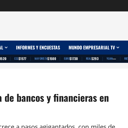
AL
INFORMES Y ENCUESTAS
MUNDO EMPRESARIAL TV
|
|
|
|
|
|
1520
$1577
$1500
$1730
$293
—
CCL
MAYORISTA
EURO
REAL
YUAN
RIE
ta de bancos y financieras en
 crece a pasos agigantados, con miles de