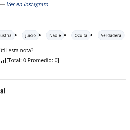
—
Ver en Instagram
ustria
juicio
Nadie
Oculta
Verdadera
útil esta
nota
?
[
Total
:
0
Promedio
:
0
]
al