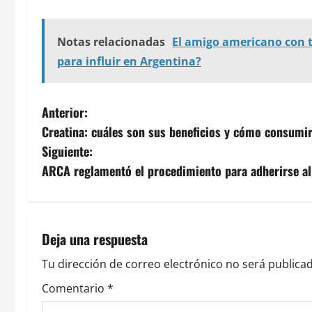
Notas relacionadas
El amigo americano con t
para influir en Argentina?
N
Anterior:
Creatina: cuáles son sus beneficios y cómo consumi
a
Siguiente:
v
ARCA reglamentó el procedimiento para adherirse al R
e
g
Deja una respuesta
a
Tu dirección de correo electrónico no será publicad
c
Comentario
*