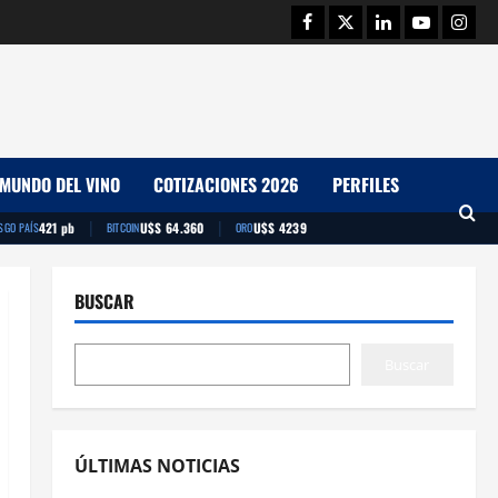
Facebook
Twitter
Linkedin
Youtube
Insta
MUNDO DEL VINO
COTIZACIONES 2026
PERFILES
|
|
421 pb
U$S 64.360
U$S 4239
SGO PAÍS
BITCOIN
ORO
BUSCAR
Buscar
ÚLTIMAS NOTICIAS