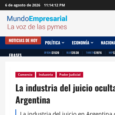
Saltar
6 de agosto de 2026
11:14:13 PM
al
contenido
NOTICIAS DE HOY
POLÍTICA
ECONOMÍA
NACION
|
|
|
$1520
$1530
$1976
$
OFICIAL
BLUE
TARJETA
MEP
FRASES
Comercio
Industria
Poder Judicial
La industria del juicio ocul
Argentina
La industria del juicio en Argentina