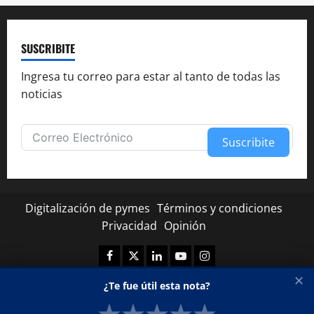
SUSCRIBITE
Ingresa tu correo para estar al tanto de todas las
noticias
Suscribite
Alternative:
Digitalización de pymes
Términos y condiciones
Privacidad
Opinión
Facebook
Twitter
Linkedin
Youtube
Instagram
✕
¿Te fue útil esta nota?
★
★
★
★
★
Copyright © Todos los derechos reservados.
|
MoreNews
por AF themes.