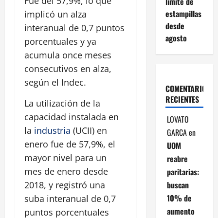
Fue del 57,9%, lo que
límite de
estampillas
implicó un alza
desde
interanual de 0,7 puntos
agosto
porcentuales y ya
acumula once meses
consecutivos en alza,
según el Indec.
COMENTARIOS
RECIENTES
La utilización de la
capacidad instalada en
LOVATO
la
industria
(UCII) en
GARCA
en
enero fue de 57,9%, el
UOM
mayor nivel para un
reabre
mes de enero desde
paritarias:
buscan
2018, y registró una
10% de
suba interanual de 0,7
aumento
puntos porcentuales