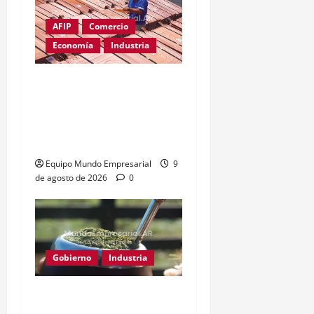
AFIP
Comercio
Economía
Industria
Cobre supera los
u$s14.000: el metal clave
para la inteligencia
artificial
Equipo Mundo Empresarial
9
de agosto de 2026
0
Gobierno
Industria
Yerba mate: eliminan