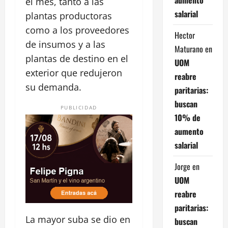
el mes, tanto a las
salarial
plantas productoras
como a los proveedores
Hector
de insumos y a las
Maturano
en
plantas de destino en el
UOM
exterior que redujeron
reabre
su demanda.
paritarias:
buscan
PUBLICIDAD
10% de
aumento
salarial
Jorge
en
UOM
reabre
paritarias:
La mayor suba se dio en
buscan