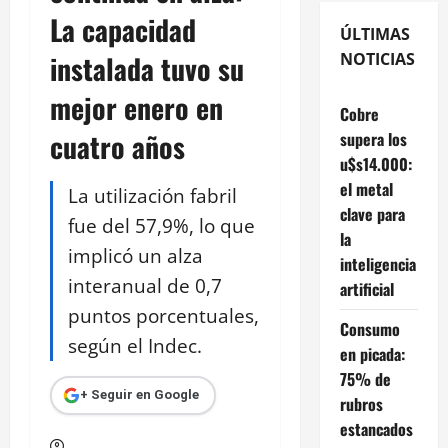
La capacidad
ÚLTIMAS
instalada tuvo su
NOTICIAS
mejor enero en
Cobre
cuatro años
supera los
u$s14.000:
el metal
La utilización fabril
clave para
fue del 57,9%, lo que
la
implicó un alza
inteligencia
interanual de 0,7
artificial
puntos porcentuales,
Consumo
según el Indec.
en picada:
75% de
+ Seguir en Google
rubros
estancados