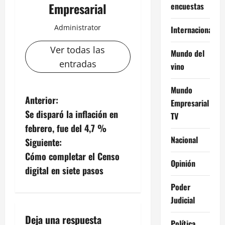
Empresarial
encuestas
Administrator
Internacional
Ver todas las
Mundo del
entradas
vino
Mundo
N
Anterior:
Empresarial
Se disparó la inflación en
TV
a
febrero, fue del 4,7 %
Nacional
v
Siguiente:
Cómo completar el Censo
e
Opinión
digital en siete pasos
g
Poder
Judicial
a
Deja una respuesta
Política