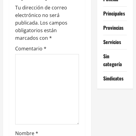
c
Tu dirección de correo
i
Principales
electrónico no será
publicada.
Los campos
ó
Provincias
obligatorios están
n
marcados con
*
Servicios
Comentario
*
d
Sin
e
categoría
e
Sindicatos
n
t
r
a
Nombre
*