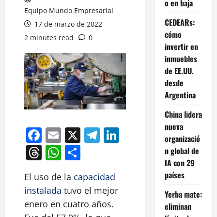
o en baja
Equipo Mundo Empresarial
CEDEARs:
17 de marzo de 2022
cómo
2 minutes read
0
invertir en
inmuebles
de EE.UU.
desde
Argentina
China lidera
nueva
Facebook
Email
X
Telegram
LinkedIn
organizació
Threads
WhatsApp
Compartir
n global de
IA con 29
países
El uso de la
capacidad
instalada
tuvo el mejor
Yerba mate:
enero en cuatro años.
eliminan