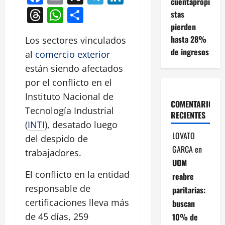
cuentapropi
Threads
WhatsApp
Compartir
stas
pierden
hasta 28%
Los sectores vinculados
de ingresos
al
comercio exterior
están siendo afectados
por el conflicto en el
Instituto Nacional de
COMENTARIOS
Tecnología Industrial
RECIENTES
(
INTI
), desatado luego
LOVATO
del despido de
GARCA
en
trabajadores.
UOM
El conflicto en la entidad
reabre
responsable de
paritarias:
certificaciones lleva más
buscan
de 45 días, 259
10% de