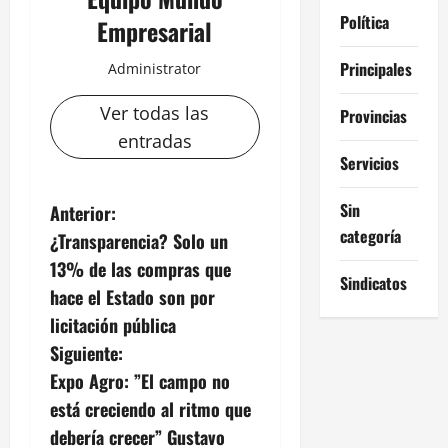
Política
Empresarial
Principales
Administrator
Ver todas las
Provincias
entradas
Servicios
N
Sin
Anterior:
categoría
¿Transparencia? Solo un
a
13% de las compras que
Sindicatos
v
hace el Estado son por
licitación pública
e
Siguiente:
g
Expo Agro: ”El campo no
está creciendo al ritmo que
a
debería crecer” Gustavo