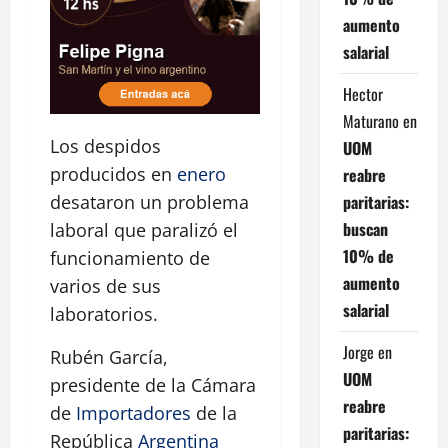
aumento
salarial
Hector
Maturano
en
Los despidos
UOM
producidos en
enero
reabre
paritarias:
desataron un problema
buscan
laboral que paralizó el
10% de
funcionamiento de
aumento
varios de sus
salarial
laboratorios.
Jorge
en
Rubén García,
UOM
presidente de la Cámara
reabre
de
Importadores
de la
paritarias:
República
Argentina