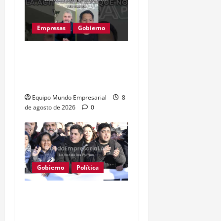
Empresas
Gobierno
Inflación baja y dólar
estable: ¿cementerio de
pymes?
Equipo Mundo Empresarial
8
de agosto de 2026
0
Gobierno
Política
Kicillof acusa a Milei: los
salarios no alcanzan para