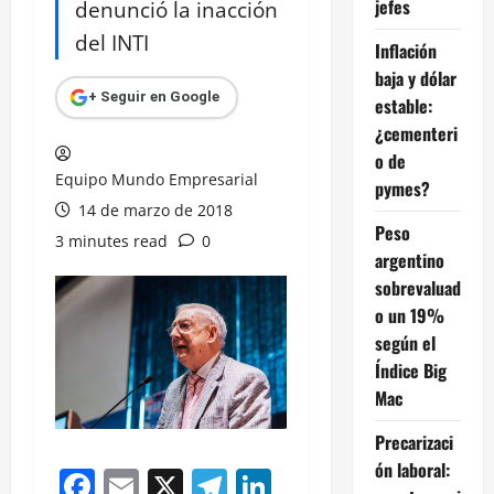
jefes
denunció la inacción
del INTI
Inflación
baja y dólar
+ Seguir en Google
estable:
¿cementeri
o de
Equipo Mundo Empresarial
pymes?
14 de marzo de 2018
Peso
3 minutes read
0
argentino
sobrevaluad
o un 19%
según el
Índice Big
Mac
Precarizaci
ón laboral:
Facebook
Email
X
Telegram
LinkedIn