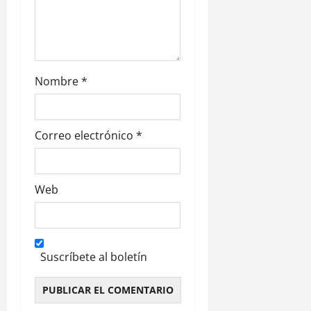
d
a
s
Nombre
*
Correo electrónico
*
Web
Suscríbete al boletín