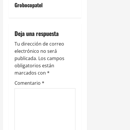
c
Grobocopatel
i
ó
Deja una respuesta
n
Tu dirección de correo
electrónico no será
d
publicada.
Los campos
e
obligatorios están
marcados con
*
e
Comentario
*
n
t
r
a