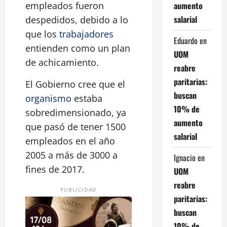
aumento
empleados fueron
salarial
despedidos, debido a lo
que los
trabajadores
Eduardo
en
entienden como un plan
UOM
de achicamiento.
reabre
paritarias:
El Gobierno cree que el
buscan
organismo
estaba
10% de
sobredimensionado, ya
aumento
que pasó de tener 1500
salarial
empleados en el año
2005 a más de 3000 a
Ignacio
en
fines de 2017.
UOM
reabre
PUBLICIDAD
paritarias:
buscan
10% de