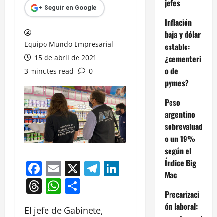
jefes
+ Seguir en Google
Inflación
baja y dólar
Equipo Mundo Empresarial
estable:
15 de abril de 2021
¿cementeri
o de
3 minutes read
0
pymes?
Peso
argentino
sobrevaluad
o un 19%
según el
Índice Big
Facebook
Email
X
Telegram
LinkedIn
Mac
Threads
WhatsApp
Compartir
Precarizaci
ón laboral:
El jefe de Gabinete,