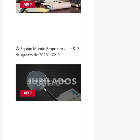
AFIP
Impuestos frenan al 72%
de las empresas
argentinas
Equipo Mundo Empresarial
7
de agosto de 2026
0
AFIP
Moratorias de jubilación
en Argentina: opciones
para quienes no cumplen
con los años de servicio