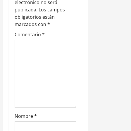
electrónico no será
d
publicada.
Los campos
e
obligatorios están
marcados con
*
e
Comentario
*
n
t
r
a
d
a
s
Nombre
*