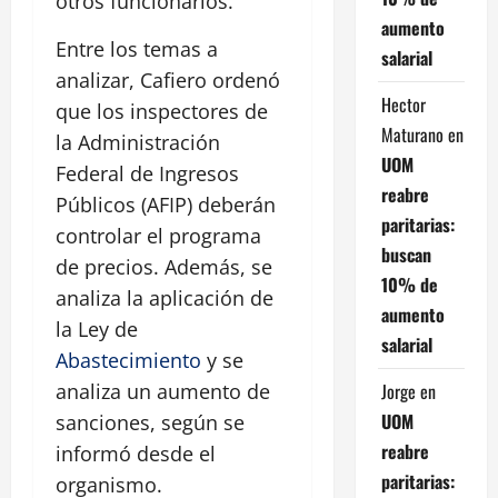
otros funcionarios.
aumento
Entre los temas a
salarial
analizar, Cafiero ordenó
Hector
que los inspectores de
Maturano
en
la Administración
UOM
Federal de Ingresos
reabre
Públicos (AFIP) deberán
paritarias:
controlar el programa
buscan
de precios. Además, se
10% de
analiza la aplicación de
aumento
la Ley de
salarial
Abastecimiento
y se
Jorge
en
analiza un aumento de
UOM
sanciones, según se
reabre
informó desde el
paritarias:
organismo.