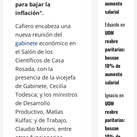
aumento
para bajar la
salarial
inflación".
Eduardo
en
Cafiero encabeza una
UOM
nueva reunión del
reabre
gabinete
económico en
paritarias:
el Salón de los
buscan
Científicos de Casa
10% de
Rosada, con la
aumento
presencia de la vicejefa
salarial
de Gabinete, Cecilia
Todesca; y los ministros
Ignacio
en
de Desarrollo
UOM
reabre
Productivo, Matías
paritarias:
Kulfas; y de Trabajo,
buscan
Claudio Moroni, entre
10% de