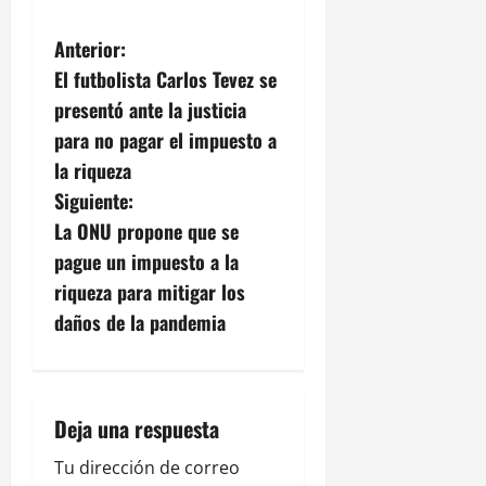
N
Anterior:
El futbolista Carlos Tevez se
a
presentó ante la justicia
v
para no pagar el impuesto a
la riqueza
e
Siguiente:
g
La ONU propone que se
pague un impuesto a la
a
riqueza para mitigar los
c
daños de la pandemia
i
ó
Deja una respuesta
n
Tu dirección de correo