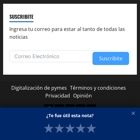
SUSCRIBITE
Ingresa tu correo para estar al tanto de todas las
noticias
Suscribite
Alternative:
Digitalización de pymes
Términos y condiciones
Privacidad
Opinión
Facebook
Twitter
Linkedin
Youtube
Instagram
✕
¿Te fue útil esta nota?
★
★
★
★
★
Copyright © Todos los derechos reservados.
|
MoreNews
por AF themes.