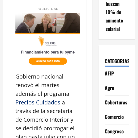
buscan
PUBLICIDAD
10% de
aumento
salarial
CATEGORIAS
AFIP
Gobierno nacional
renovó el martes
Agro
además el programa
Coberturas
Precios Cuidados
a
través de la secretaría
Comercio
de Comercio Interior y
se decidió prorrogar el
Congreso
plan hasta julio con un