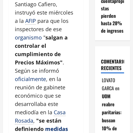
cuentapropi
Santiago Cafiero,
stas
instruyó este miércoles
pierden
a la
AFIP
para que los
hasta 28%
inspectores de ese
de ingresos
organismo
"
salgan a
controlar el
cumplimiento de
COMENTARIOS
Precios Máximos"
.
RECIENTES
Según se informó
oficialmente
, en la
LOVATO
reunión de gabinete
GARCA
en
económico que se
UOM
desarrollaba este
reabre
paritarias:
mediodía en la
Casa
buscan
Rosada
,
"se están
10% de
definiendo
medidas