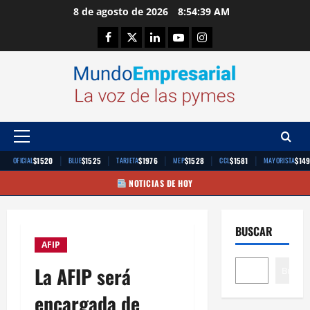
Saltar
8 de agosto de 2026
8:54:40 AM
al
Facebook
Twitter
Linkedin
Youtube
Instagram
contenido
Menú
principal
|
|
|
|
|
$1520
$1525
$1976
$1528
$1581
$14
OFICIAL
BLUE
TARJETA
MEP
CCL
MAYORISTA
NOTICIAS DE HOY
BUSCAR
AFIP
La AFIP será
Buscar
encargada de