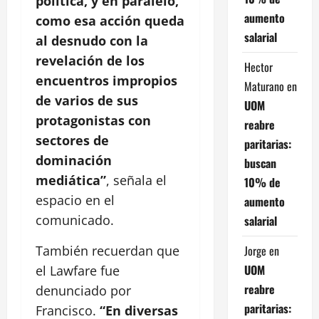
política, y en paralelo,
aumento
como esa acción queda
salarial
al desnudo con la
revelación de los
Hector
encuentros impropios
Maturano
en
de varios de sus
UOM
protagonistas con
reabre
sectores de
paritarias:
dominación
buscan
mediática”
, señala el
10% de
espacio en el
aumento
comunicado.
salarial
Jorge
en
También recuerdan que
UOM
el Lawfare fue
reabre
denunciado por
paritarias:
Francisco.
“En diversas