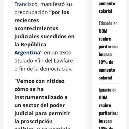
aumento
Francisco
, manifestó su
salarial
preocupación
“por los
recientes
Eduardo
en
acontecimientos
UOM
judiciales sucedidos en
reabre
la República
paritarias:
Argentina
”
en un texto
buscan
titulado «fin del Lawfare
10% de
o fin de la democracia».
aumento
salarial
“Vemos con nitidez
cómo se ha
Ignacio
en
instrumentalizado a
UOM
reabre
un sector del poder
paritarias:
judicial para permitir
buscan
la proscripción
10% de