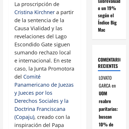
sobrevaluad
La proscripción de
o un 19%
Cristina Kirchner
a partir
según el
de la sentencia de la
Índice Big
Causa Vialidad y las
Mac
revelaciones del Lago
Escondido Gate siguen
sumando rechazo local
COMENTARIOS
e internacional. En este
RECIENTES
caso, la Junta Promotora
del
Comité
LOVATO
Panamericano de Juezas
GARCA
en
y Jueces por los
UOM
Derechos Sociales y la
reabre
paritarias:
Doctrina Franciscana
buscan
(Copaju)
, creado con la
10% de
inspiración del Papa