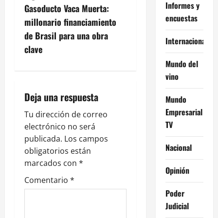
Informes y
g
Gasoducto Vaca Muerta:
encuestas
millonario financiamiento
a
de Brasil para una obra
Internacional
c
clave
Mundo del
i
vino
ó
Deja una respuesta
Mundo
n
Empresarial
Tu dirección de correo
TV
electrónico no será
d
publicada.
Los campos
Nacional
e
obligatorios están
marcados con
*
e
Opinión
Comentario
*
n
Poder
Judicial
t