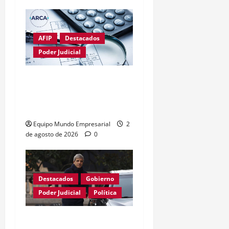
AFIP
Destacados
Poder Judicial
Fallo limita poder de
ARCA sobre el uso de la
CUIT
Equipo Mundo Empresarial
2
de agosto de 2026
0
Destacados
Gobierno
Poder Judicial
Política
Justicia anula resolución