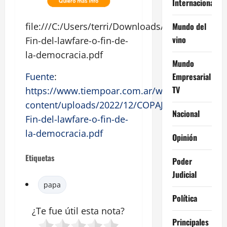
Internacional
Mundo del
file:///C:/Users/terri/Downloads/COPAJU-
vino
Fin-del-lawfare-o-fin-de-
la-democracia.pdf
Mundo
Empresarial
Fuente
:
TV
https://www.tiempoar.com.ar/wp-
content/uploads/2022/12/COPAJU-
Nacional
Fin-del-lawfare-o-fin-de-
la-democracia.pdf
Opinión
Etiquetas
Poder
Judicial
papa
Política
¿Te fue útil esta
nota
?
Principales