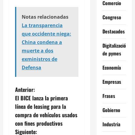
Comercio
Congreso
Notas relacionadas
La transparencia
Destacados
que occidente niega:
China condena a
Digitalización
muerte a dos
de pymes
exministros de
Economía
Defensa
Empresas
N
Anterior:
Frases
El BICE lanza la primera
a
línea de leasing para la
Gobierno
v
compra de vehículos usados
con fines productivos
Industria
e
Siguiente: