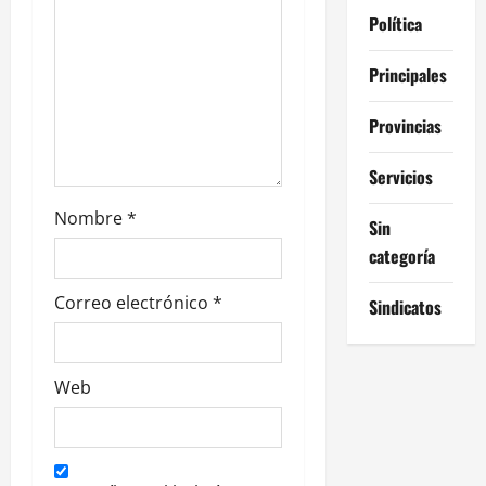
Política
r
a
Principales
d
Provincias
a
Servicios
s
Nombre
*
Sin
categoría
Correo electrónico
*
Sindicatos
Web