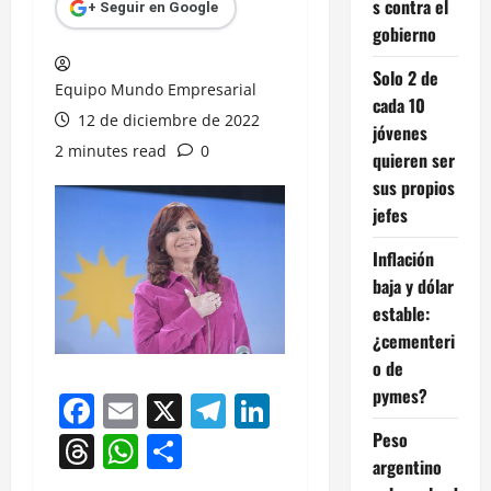
s contra el
+ Seguir en Google
gobierno
Solo 2 de
Equipo Mundo Empresarial
cada 10
12 de diciembre de 2022
jóvenes
2 minutes read
0
quieren ser
sus propios
jefes
Inflación
baja y dólar
estable:
¿cementeri
o de
pymes?
Facebook
Email
X
Telegram
LinkedIn
Peso
Threads
WhatsApp
Compartir
argentino