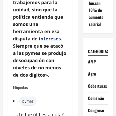
trabajemos para la
buscan
unidad, sino que la
10% de
política entienda que
aumento
salarial
somos una
herramienta en esa
disputa de
intereses
.
Siempre que se atacó
CATEGORIAS
a las pymes se produjo
desocupación con
AFIP
niveles de no menos
Agro
de dos dígitos».
Coberturas
Etiquetas
Comercio
pymes
Congreso
¿Te fue útil esta
nota
?