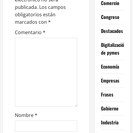
Comercio
publicada.
Los campos
d
obligatorios están
Congreso
e
marcados con
*
Destacados
Comentario
*
e
Digitalización
n
de pymes
t
Economía
r
Empresas
a
Frases
d
Gobierno
a
Nombre
*
s
Industria