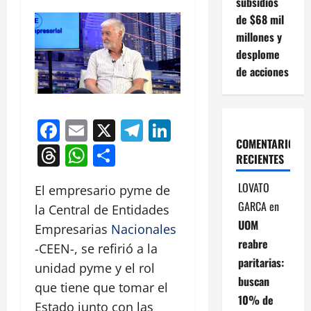
subsidios
de $68 mil
millones y
desplome
de acciones
Facebook
Email
X
Telegram
LinkedIn
COMENTARIOS
Threads
WhatsApp
Compartir
RECIENTES
LOVATO
El empresario pyme de
GARCA
en
la Central de Entidades
UOM
Empresarias
Nacionales
reabre
-CEEN-, se refirió a la
paritarias:
unidad pyme y el rol
buscan
que tiene que tomar el
10% de
Estado junto con las