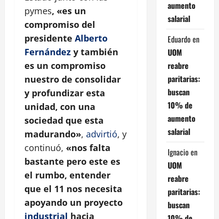
aumento
pymes
, «es un
salarial
compromiso del
presidente
Alberto
Eduardo
en
Fernández
y también
UOM
reabre
es un compromiso
paritarias:
nuestro de consolidar
buscan
y profundizar esta
10% de
unidad, con una
aumento
sociedad que esta
salarial
madurando»
,
advirtió
, y
continuó,
«nos falta
Ignacio
en
bastante pero este es
UOM
el rumbo, entender
reabre
que el 11 nos necesita
paritarias:
apoyando un proyecto
buscan
industrial
hacia
10% de