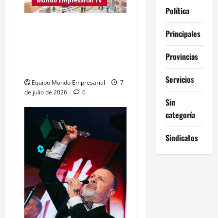
Mundo Empresarial TV
Política
Empresas chinas en el
Principales
extranjero enfrentan
dilema legal por decreto
Provincias
de Beijing
Servicios
Equipo Mundo Empresarial
7
de julio de 2026
0
Sin
categoría
Sindicatos