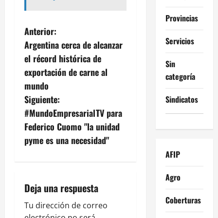
Provincias
N
Anterior:
Servicios
Argentina cerca de alcanzar
a
el récord histórica de
Sin
v
exportación de carne al
categoría
mundo
e
Siguiente:
Sindicatos
g
#MundoEmpresarialTV para
Federico Cuomo "la unidad
a
pyme es una necesidad"
c
AFIP
i
Agro
Deja una respuesta
ó
Coberturas
Tu dirección de correo
n
electrónico no será