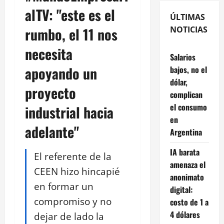
alTV: "este es el
ÚLTIMAS
rumbo, el 11 nos
NOTICIAS
necesita
Salarios
apoyando un
bajos, no el
dólar,
proyecto
complican
el consumo
industrial hacia
en
adelante"
Argentina
IA barata
El referente de la
amenaza el
CEEN hizo hincapié
anonimato
en formar un
digital:
compromiso y no
costo de 1 a
4 dólares
dejar de lado la