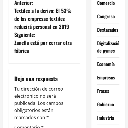
N
Anterior:
Comercio
Textiles a la deriva: El 53%
a
Congreso
de las empresas textiles
v
reducirá personal en 2019
Destacados
Siguiente:
e
Zanella está por cerrar otra
Digitalización
g
fábrica
de pymes
a
Economía
c
Empresas
Deja una respuesta
i
Tu dirección de correo
Frases
electrónico no será
ó
publicada.
Los campos
Gobierno
n
obligatorios están
Industria
marcados con
*
d
Comentario
*