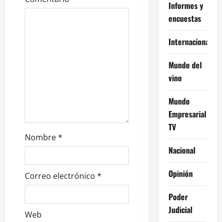
Informes y
e
encuestas
e
Internacional
n
Mundo del
t
vino
r
Mundo
a
Empresarial
TV
d
Nombre
*
Nacional
a
Opinión
s
Correo electrónico
*
Poder
Judicial
Web