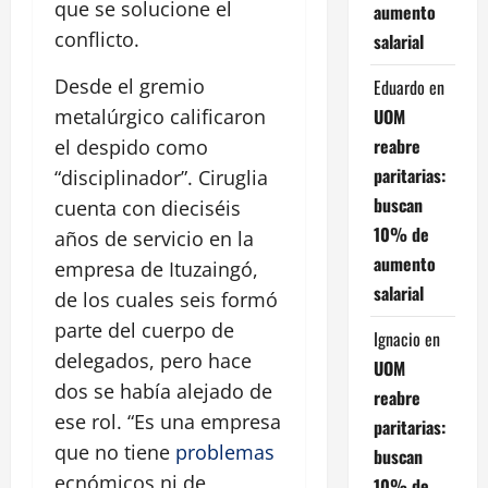
que se solucione el
aumento
conflicto.
salarial
Desde el gremio
Eduardo
en
UOM
metalúrgico calificaron
reabre
el despido como
paritarias:
“disciplinador”. Ciruglia
buscan
cuenta con dieciséis
10% de
años de servicio en la
aumento
empresa de Ituzaingó,
salarial
de los cuales seis formó
parte del cuerpo de
Ignacio
en
delegados, pero hace
UOM
dos se había alejado de
reabre
ese rol. “Es una empresa
paritarias:
que no tiene
problemas
buscan
ecnómicos ni de
10% de