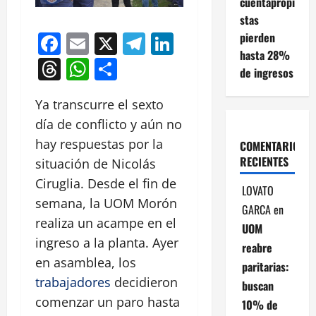
cuentapropi
stas
Facebook
Email
X
Telegram
LinkedIn
pierden
hasta 28%
Threads
WhatsApp
Compartir
de ingresos
Ya transcurre el sexto
día de conflicto y aún no
hay respuestas por la
COMENTARIOS
RECIENTES
situación de Nicolás
Ciruglia. Desde el fin de
LOVATO
semana, la UOM Morón
GARCA
en
realiza un acampe en el
UOM
ingreso a la planta. Ayer
reabre
en asamblea, los
paritarias:
trabajadores
decidieron
buscan
comenzar un paro hasta
10% de