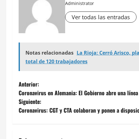
Administrator
Ver todas las entradas
Notas relacionadas
La Rioja: Cerró Arisco, p
total de 120 trabajadores
N
Anterior:
Coronavirus en Alemania: El Gobierno abre una línea 
a
Siguiente:
v
Coronavirus: CGT y CTA colaboran y ponen a disposic
e
g