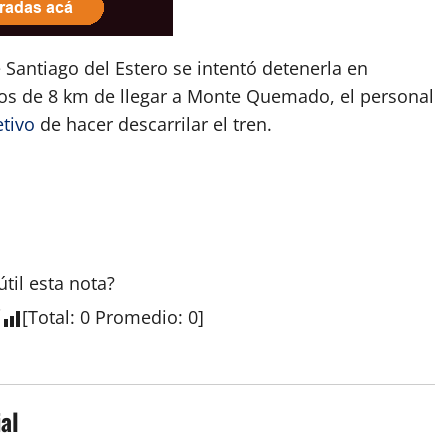
 Santiago del Estero se intentó detenerla en
nos de 8 km de llegar a Monte Quemado, el personal
etivo
de hacer descarrilar el tren.
útil esta
nota
?
[
Total
:
0
Promedio
:
0
]
al