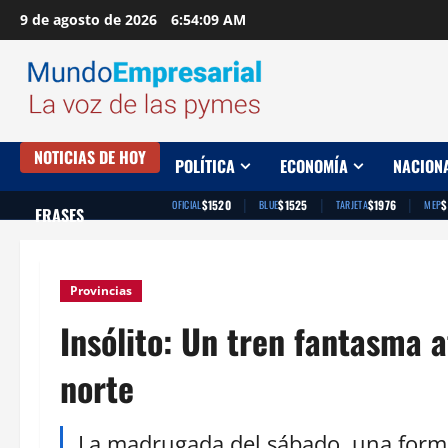
Saltar
9 de agosto de 2026
6:54:10 AM
al
contenido
NOTICIAS DE HOY
POLÍTICA
ECONOMÍA
NACION
|
|
|
$1520
$1525
$1976
$
OFICIAL
BLUE
TARJETA
MEP
FRASES
Provincias
Insólito: Un tren fantasma a
norte
La madrugada del sábado, una forma