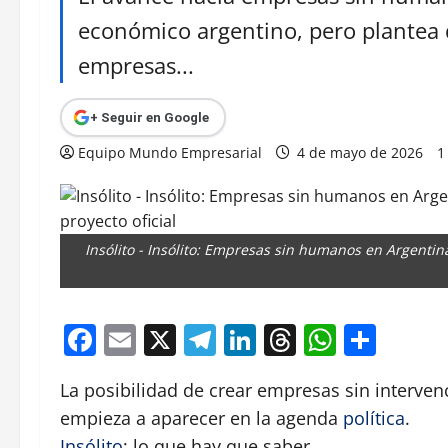
económico argentino, pero plantea de
empresas...
+ Seguir en Google
Equipo Mundo Empresarial
4 de mayo de 2026
1
Insólito - Insólito: Empresas sin humanos en Argentina
Facebook
Email
X
Telegram
LinkedIn
Threads
Whats
Comp
La posibilidad de crear empresas sin interven
empieza a aparecer en la agenda
política
.
Insólito
: lo que hay que saber