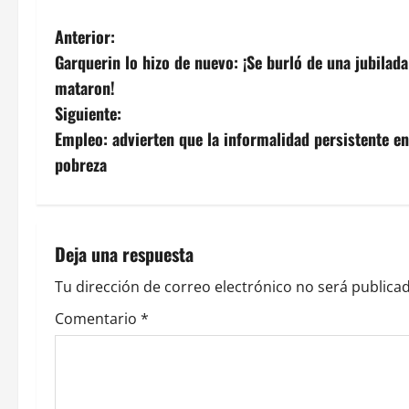
N
Anterior:
Garquerin lo hizo de nuevo: ¡Se burló de una jubilad
a
mataron!
v
Siguiente:
Empleo: advierten que la informalidad persistente en 
e
pobreza
g
a
Deja una respuesta
c
Tu dirección de correo electrónico no será publicad
i
Comentario
*
ó
n