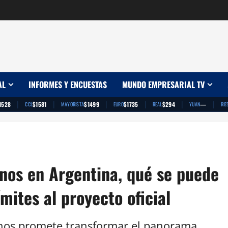
AL
INFORMES Y ENCUESTAS
MUNDO EMPRESARIAL TV
|
|
|
|
|
|
1528
$1581
$1499
$1735
$294
—
CCL
MAYORISTA
EURO
REAL
YUAN
RIE
nos en Argentina, qué se puede
ímites al proyecto oficial
nos promete transformar el panorama