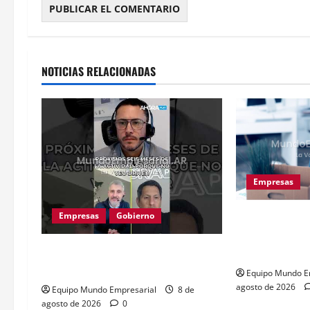
Alternative:
NOTICIAS RELACIONADAS
Empresas
Empresas
Gobierno
Precarización 
cuentapropista
Inflación baja y dólar estable:
28% de ingre
¿cementerio de pymes?
Equipo Mundo E
agosto de 2026
Equipo Mundo Empresarial
8 de
agosto de 2026
0