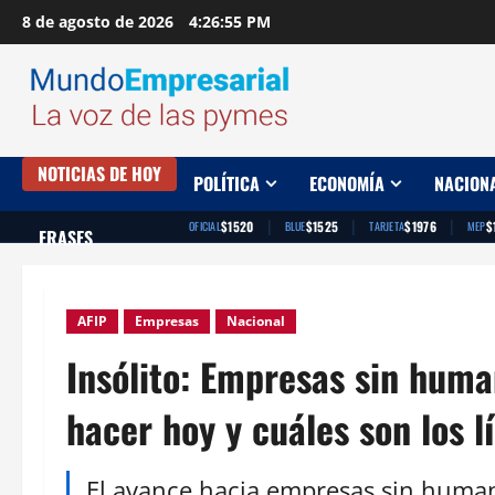
Saltar
8 de agosto de 2026
4:26:56 PM
al
contenido
NOTICIAS DE HOY
POLÍTICA
ECONOMÍA
NACION
|
|
|
$1520
$1525
$1976
$
OFICIAL
BLUE
TARJETA
MEP
FRASES
AFIP
Empresas
Nacional
Insólito: Empresas sin huma
hacer hoy y cuáles son los l
El avance hacia empresas sin huma