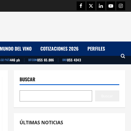
Facebook
Twitter
Linkedin
Youtube
Insta
MUNDO DEL VINO
COTIZACIONES 2026
PERFILES
|
|
446 pb
U$S 65.086
U$S 4343
SGO PAÍS
BITCOIN
ORO
BUSCAR
Buscar
ÚLTIMAS NOTICIAS