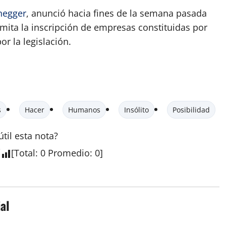
negger
, anunció hacia fines de la semana pasada
mita la inscripción de empresas constituidas por
r la legislación.
s
Hacer
Humanos
Insólito
Posibilidad
útil esta
nota
?
[
Total
:
0
Promedio
:
0
]
al