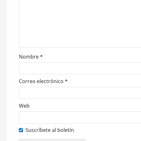
d
e
e
n
t
Nombre
*
r
a
Correo electrónico
*
d
Web
a
s
Suscríbete al boletín