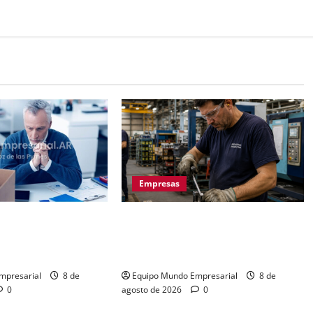
Empresas
laboral:
La euforia mundialista no salva a
s pierden hasta
las pymes: caída del 2,5% en
sos
ventas
mpresarial
8 de
Equipo Mundo Empresarial
8 de
0
agosto de 2026
0