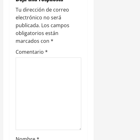
i
ó
Tu dirección de correo
electrónico no será
n
publicada.
Los campos
obligatorios están
d
marcados con
*
e
Comentario
*
e
n
t
r
a
d
Nombre
*