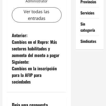
Provincias
Administrator
Ver todas las
Servicios
entradas
Sin
categoría
N
Anterior:
Sindicatos
Cambios en el Repro: Más
a
sectores habilitados y
v
aumento del monto a pagar
Siguiente:
e
Cambios en la inscripción
g
para la AFIP para
sociedades
a
c
Deja una respuesta