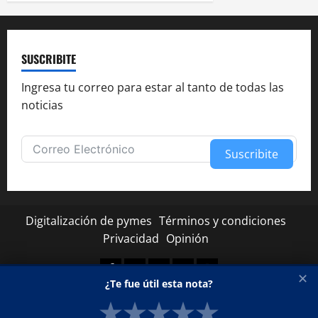
SUSCRIBITE
Ingresa tu correo para estar al tanto de todas las
noticias
Suscribite
Alternative:
Digitalización de pymes
Términos y condiciones
Privacidad
Opinión
Facebook
Twitter
Linkedin
Youtube
Instagram
✕
¿Te fue útil esta nota?
★
★
★
★
★
Copyright © Todos los derechos reservados.
|