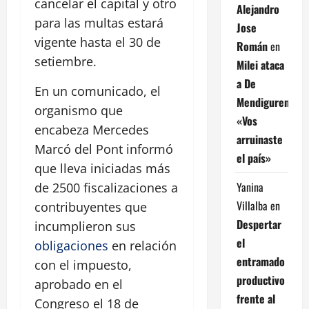
cancelar el capital y otro
Alejandro
para las multas estará
Jose
vigente hasta el 30 de
Román
en
setiembre.
Milei ataca
a De
En un comunicado, el
Mendiguren:
organismo que
«Vos
encabeza Mercedes
arruinaste
Marcó del Pont informó
el país»
que lleva iniciadas más
Yanina
de 2500 fiscalizaciones a
Villalba
en
contribuyentes que
Despertar
incumplieron sus
el
obligaciones
en relación
entramado
con el impuesto,
productivo
aprobado en el
frente al
Congreso el 18 de