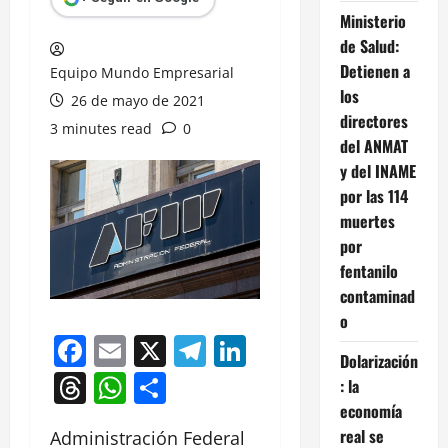
Ministerio
de Salud:
Detienen a
Equipo Mundo Empresarial
los
26 de mayo de 2021
directores
3 minutes read
0
del ANMAT
y del INAME
por las 114
muertes
por
fentanilo
contaminad
o
Facebook
Email
X
Telegram
LinkedIn
Dolarización
Threads
WhatsApp
Compartir
: la
economía
real se
Administración Federal