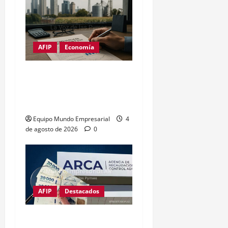
AFIP
Economía
Constancia de inscripción
en ARCA: cómo sacar tu
CUIT online (guía 2026)
Equipo Mundo Empresarial
4
de agosto de 2026
0
AFIP
Destacados
ARCA: multas