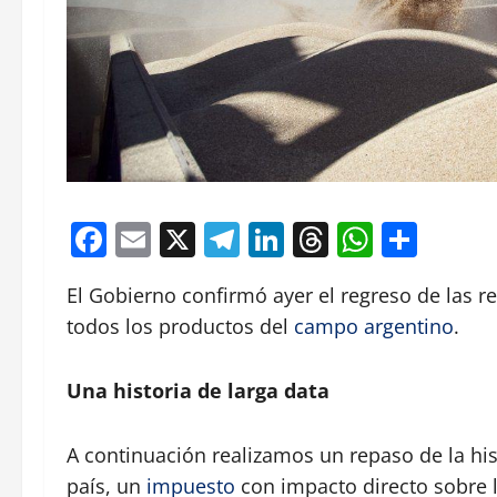
Facebook
Email
X
Telegram
LinkedIn
Threads
Whats
Comp
El Gobierno confirmó ayer el regreso de las r
todos los productos del
campo argentino
.
Una historia de larga data
A continuación realizamos un repaso de la hi
país, un
impuesto
con impacto directo sobre l