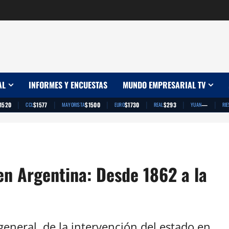
AL
INFORMES Y ENCUESTAS
MUNDO EMPRESARIAL TV
|
|
|
|
|
|
1520
$1577
$1500
$1730
$293
—
CCL
MAYORISTA
EURO
REAL
YUAN
RIE
 en Argentina: Desde 1862 a la
general, de la intervención del estado en