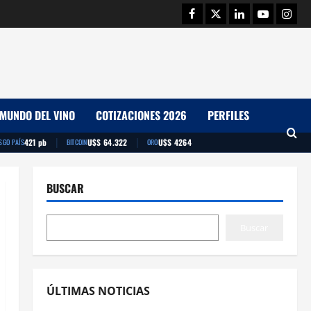
Facebook
Twitter
Linkedin
Youtube
Insta
MUNDO DEL VINO
COTIZACIONES 2026
PERFILES
|
|
421 pb
U$S 64.322
U$S 4264
SGO PAÍS
BITCOIN
ORO
BUSCAR
Buscar
ÚLTIMAS NOTICIAS