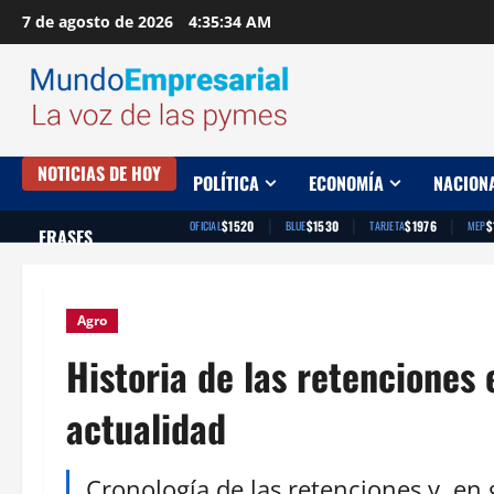
Saltar
7 de agosto de 2026
4:35:35 AM
al
contenido
NOTICIAS DE HOY
POLÍTICA
ECONOMÍA
NACION
|
|
|
$1520
$1530
$1976
$
OFICIAL
BLUE
TARJETA
MEP
FRASES
Agro
Historia de las retenciones
actualidad
Cronología de las retenciones y, en 