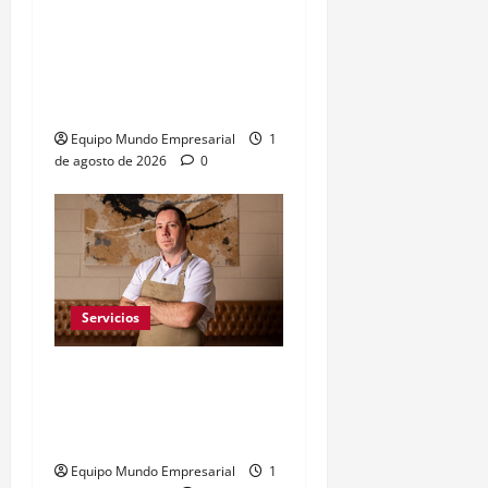
Repartidores deben
completar 453 entregas
al mes para sostener un
hogar
Equipo Mundo Empresarial
1
de agosto de 2026
0
Servicios
Germán Ruberto: la hoja
de cálculo como arma en
la alta cocina
Equipo Mundo Empresarial
1