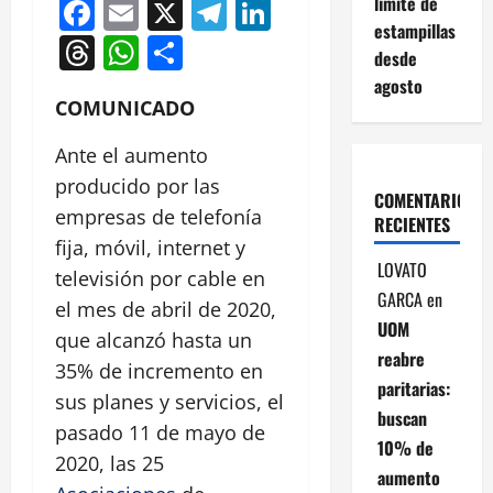
Facebook
Email
X
Telegram
LinkedIn
límite de
estampillas
Threads
WhatsApp
Compartir
desde
agosto
COMUNICADO
Ante el aumento
producido por las
COMENTARIOS
empresas de telefonía
RECIENTES
fija, móvil, internet y
LOVATO
televisión por cable en
GARCA
en
el mes de abril de 2020,
UOM
que alcanzó hasta un
reabre
35% de incremento en
paritarias:
sus planes y servicios, el
buscan
pasado 11 de mayo de
10% de
2020, las 25
aumento