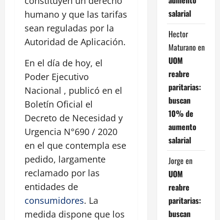
constituyen un derecho
salarial
humano y que las tarifas
sean reguladas por la
Hector
Autoridad de Aplicación.
Maturano
en
UOM
En el día de hoy, el
reabre
Poder Ejecutivo
paritarias:
Nacional , publicó en el
buscan
Boletín Oficial el
10% de
Decreto de Necesidad y
aumento
Urgencia N°690 / 2020
salarial
en el que contempla ese
pedido, largamente
Jorge
en
reclamado por las
UOM
entidades de
reabre
paritarias:
consumidores
. La
buscan
medida dispone que los