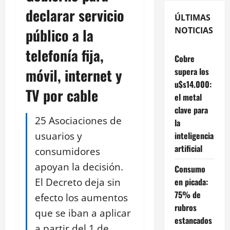
declarar servicio
ÚLTIMAS
público a la
NOTICIAS
telefonía fija,
Cobre
móvil, internet y
supera los
u$s14.000:
TV por cable
el metal
clave para
25 Asociaciones de
la
usuarios y
inteligencia
artificial
consumidores
apoyan la decisión.
Consumo
El Decreto deja sin
en picada:
75% de
efecto los aumentos
rubros
que se iban a aplicar
estancados
a partir del 1 de