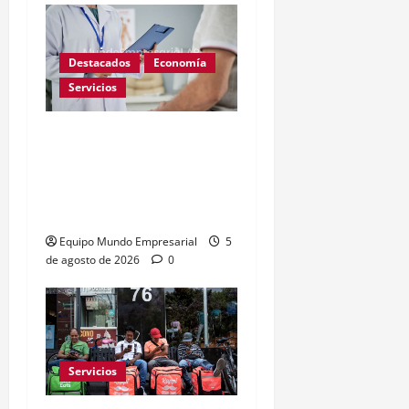
Destacados
Economía
Servicios
Corte Suprema: prepagas
no cubrirán fármacos
importados sin
bioequivalencia
Equipo Mundo Empresarial
5
de agosto de 2026
0
Servicios