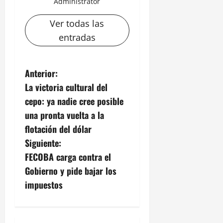
Administrator
Ver todas las
entradas
N
Anterior:
La victoria cultural del
a
cepo: ya nadie cree posible
v
una pronta vuelta a la
flotación del dólar
e
Siguiente:
g
FECOBA carga contra el
Gobierno y pide bajar los
a
impuestos
c
i