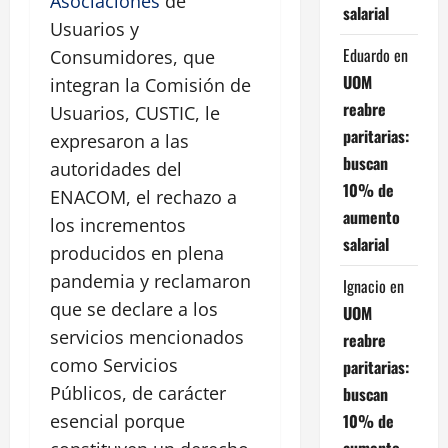
Asociaciones
de
salarial
Usuarios y
Eduardo
en
Consumidores, que
UOM
integran la Comisión de
reabre
Usuarios, CUSTIC, le
paritarias:
expresaron a las
buscan
autoridades del
10% de
ENACOM, el rechazo a
aumento
los incrementos
salarial
producidos en plena
pandemia y reclamaron
Ignacio
en
que se declare a los
UOM
servicios mencionados
reabre
como Servicios
paritarias:
Públicos, de carácter
buscan
10% de
esencial porque
aumento