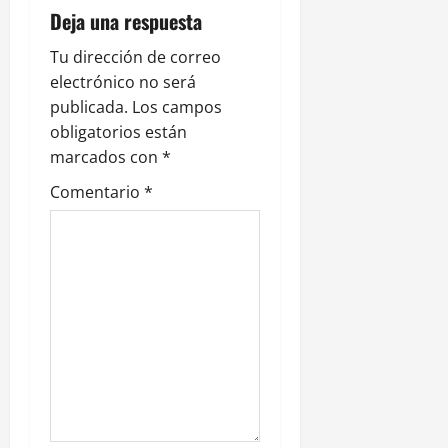
Deja una respuesta
ó
Tu dirección de correo
n
electrónico no será
publicada.
Los campos
d
obligatorios están
e
marcados con
*
Comentario
*
e
n
t
r
a
d