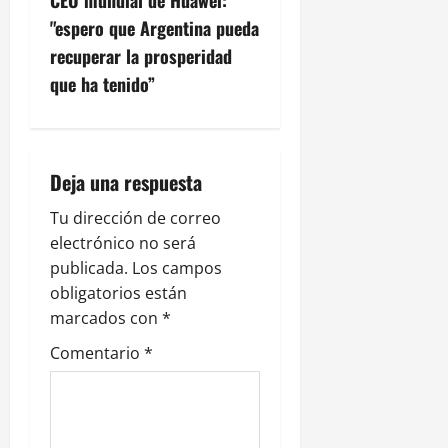
c
"espero que Argentina pueda
recuperar la prosperidad
i
que ha tenido”
ó
n
Deja una respuesta
d
Tu dirección de correo
e
electrónico no será
publicada.
Los campos
e
obligatorios están
n
marcados con
*
Comentario
*
t
r