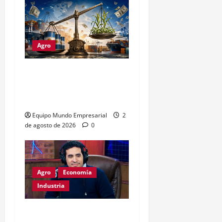
Agro
Petróleo crudo lidera
exportaciones argentinas
con u$s4.693 millones
Equipo Mundo Empresarial
2
de agosto de 2026
0
Agro
Economía
Industria
Dólar a $1800: