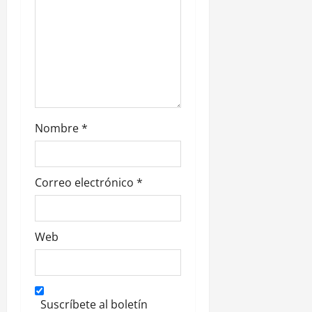
a
d
a
s
Nombre
*
Correo electrónico
*
Web
Suscríbete al boletín