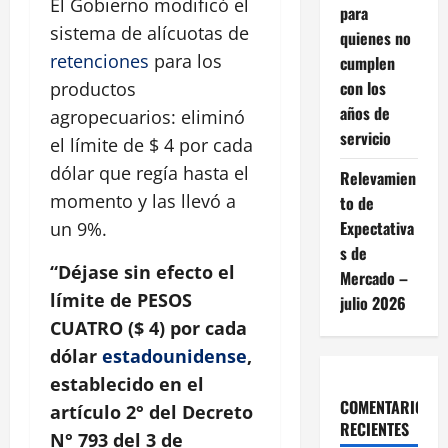
El Gobierno modificó el
para
sistema de alícuotas de
quienes no
retenciones
para los
cumplen
con los
productos
años de
agropecuarios: eliminó
servicio
el límite de $ 4 por cada
dólar que regía hasta el
Relevamien
momento y las llevó a
to de
Expectativa
un 9%.
s de
“Déjase sin efecto el
Mercado –
límite de PESOS
julio 2026
CUATRO ($ 4) por cada
dólar
estadounidense
,
establecido en el
COMENTARIOS
artículo 2° del Decreto
RECIENTES
N° 793 del 3 de