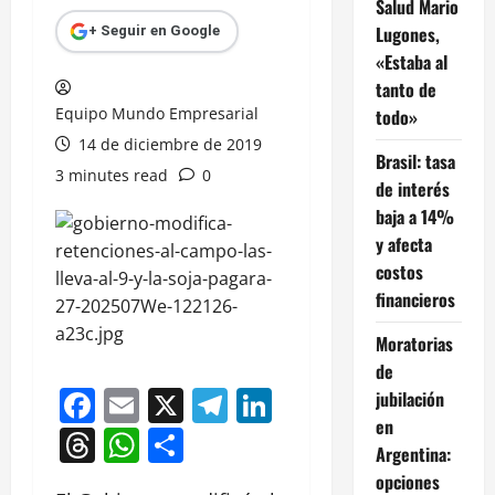
Salud Mario
Lugones,
+ Seguir en Google
«Estaba al
tanto de
Equipo Mundo Empresarial
todo»
14 de diciembre de 2019
Brasil: tasa
3 minutes read
0
de interés
baja a 14%
y afecta
costos
financieros
Moratorias
de
Facebook
Email
X
Telegram
LinkedIn
jubilación
en
Threads
WhatsApp
Compartir
Argentina:
opciones