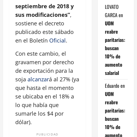
septiembre de 2018 y
LOVATO
sus modificaciones”
,
GARCA
en
UOM
sostiene el decreto
reabre
publicado este sábado
paritarias:
en el Boletín
Oficial
.
buscan
Con este cambio, el
10% de
gravamen por derecho
aumento
de exportación para la
salarial
soja
alcanzar
á al 27% (ya
Eduardo
en
que hasta el momento
UOM
se ubicaba en el 18% a
reabre
lo que había que
paritarias:
sumarle los $4 por
buscan
dólar).
10% de
aumento
PUBLICIDAD