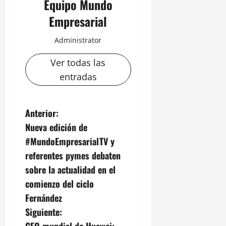
Equipo Mundo
Empresarial
Administrator
Ver todas las
entradas
N
Anterior:
Nueva edición de
a
#MundoEmpresarialTV y
v
referentes pymes debaten
sobre la actualidad en el
e
comienzo del ciclo
g
Fernández
Siguiente:
a
CEO mundial de Huawei: