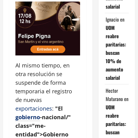
salarial
Ignacio
en
UOM
reabre
paritarias:
buscan
10% de
Al mismo tiempo, en
aumento
otra resolución se
salarial
suspende de forma
Hector
temporaria el registro
Maturano
en
de nuevas
UOM
exportaciones
:
"El
reabre
gobierno
-nacional/"
paritarias:
class="me-
buscan
entidad">Gobierno