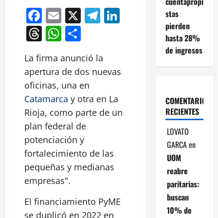
cuentapropi
Facebook
Email
X
Telegram
LinkedIn
stas
pierden
Threads
WhatsApp
Compartir
hasta 28%
de ingresos
La firma anunció la
apertura de dos nuevas
oficinas, una en
Catamarca
y otra en La
COMENTARIOS
RECIENTES
Rioja, como parte de un
plan federal de
LOVATO
potenciación y
GARCA
en
fortalecimiento de las
UOM
pequeñas y medianas
reabre
empresas".
paritarias:
buscan
El financiamiento PyME
10% de
se duplicó en 2022 en