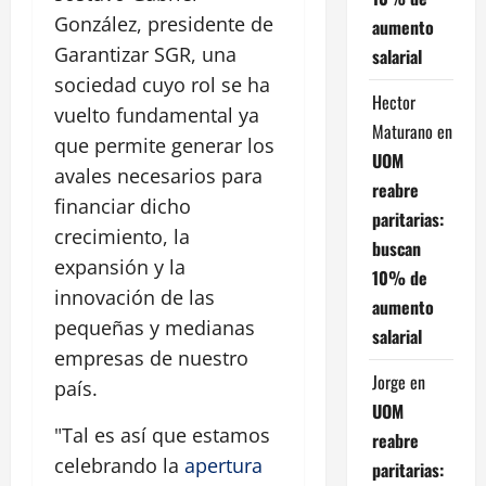
González, presidente de
aumento
Garantizar SGR, una
salarial
sociedad cuyo rol se ha
Hector
vuelto fundamental ya
Maturano
en
que permite generar los
UOM
avales necesarios para
reabre
financiar dicho
paritarias:
crecimiento, la
buscan
expansión y la
10% de
innovación de las
aumento
pequeñas y medianas
salarial
empresas de nuestro
Jorge
en
país.
UOM
"Tal es así que estamos
reabre
celebrando la
apertura
paritarias: