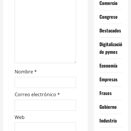
Comercio
t
Congreso
r
Destacados
a
Digitalización
d
de pymes
a
Economía
s
Nombre
*
Empresas
Frases
Correo electrónico
*
Gobierno
Web
Industria