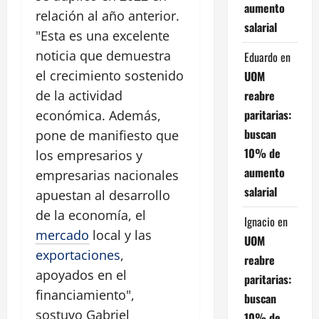
aumento
relación al año anterior.
salarial
"Esta es una excelente
noticia que demuestra
Eduardo
en
el crecimiento sostenido
UOM
reabre
de la actividad
paritarias:
económica. Además,
buscan
pone de manifiesto que
10% de
los empresarios y
aumento
empresarias nacionales
salarial
apuestan al desarrollo
de la economía, el
Ignacio
en
mercado
local y las
UOM
exportaciones
,
reabre
apoyados en el
paritarias:
financiamiento",
buscan
sostuvo Gabriel
10% de