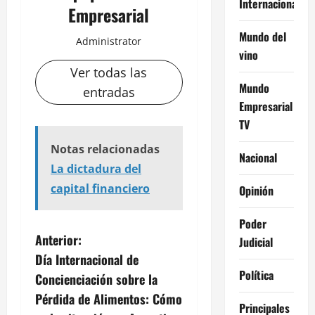
Internacional
Empresarial
Mundo del
Administrator
vino
Ver todas las
Mundo
entradas
Empresarial
TV
Notas relacionadas
Nacional
La dictadura del
capital financiero
Opinión
Poder
N
Anterior:
Judicial
Día Internacional de
a
Política
Concienciación sobre la
v
Pérdida de Alimentos: Cómo
Principales