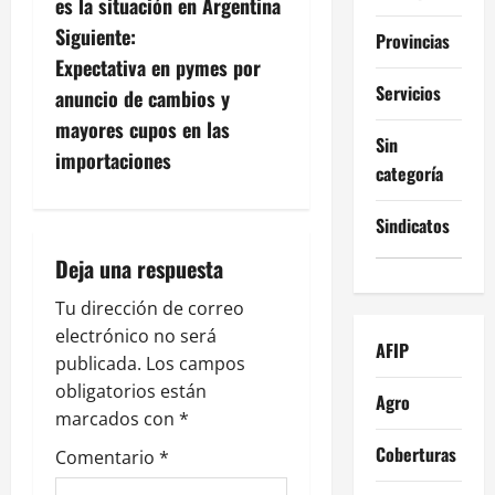
es la situación en Argentina
e
Siguiente:
Provincias
g
Expectativa en pymes por
Servicios
anuncio de cambios y
a
mayores cupos en las
Sin
c
importaciones
categoría
i
Sindicatos
ó
Deja una respuesta
n
Tu dirección de correo
electrónico no será
d
AFIP
publicada.
Los campos
e
obligatorios están
Agro
marcados con
*
e
Coberturas
Comentario
*
n