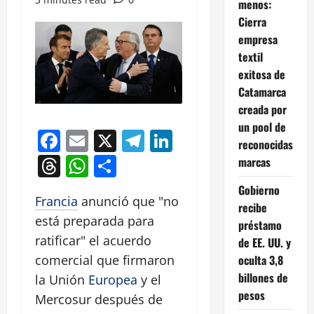
menos:
Cierra
empresa
textil
exitosa de
Catamarca
creada por
un pool de
Facebook
Email
X
Telegram
LinkedIn
reconocidas
Threads
WhatsApp
Compartir
marcas
Gobierno
Francia
anunció que "no
recibe
está preparada para
préstamo
ratificar" el acuerdo
de EE. UU. y
oculta 3,8
comercial que firmaron
billones de
la Unión
Europea
y el
pesos
Mercosur después de