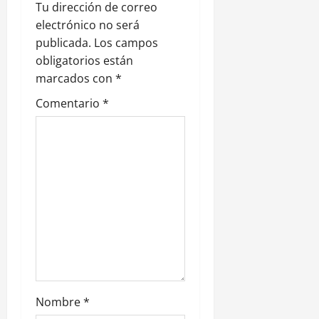
d
Tu dirección de correo
electrónico no será
e
publicada.
Los campos
obligatorios están
e
marcados con
*
n
Comentario
*
t
r
a
d
a
s
Nombre
*