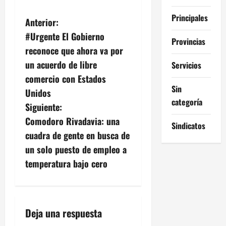
Principales
N
Anterior:
#Urgente El Gobierno
a
Provincias
reconoce que ahora va por
v
un acuerdo de libre
Servicios
comercio con Estados
e
Sin
Unidos
categoría
g
Siguiente:
Comodoro Rivadavia: una
Sindicatos
a
cuadra de gente en busca de
c
un solo puesto de empleo a
temperatura bajo cero
i
ó
n
Deja una respuesta