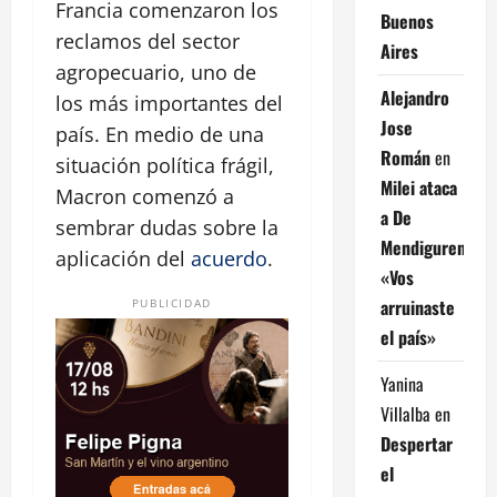
Francia comenzaron los
Buenos
reclamos del sector
Aires
agropecuario, uno de
Alejandro
los más importantes del
Jose
país. En medio de una
Román
en
situación política frágil,
Milei ataca
Macron comenzó a
a De
sembrar dudas sobre la
Mendiguren:
aplicación del
acuerdo
.
«Vos
arruinaste
PUBLICIDAD
el país»
Yanina
Villalba
en
Despertar
el