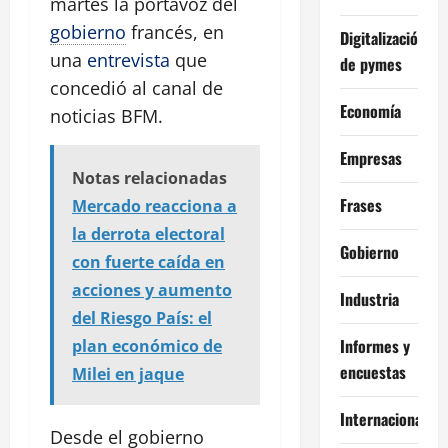
martes la portavoz del
gobierno
francés, en
Digitalización
una
entrevista
que
de pymes
concedió al canal de
Economía
noticias BFM.
Empresas
Notas relacionadas
Frases
Mercado reacciona a
la derrota electoral
Gobierno
con fuerte caída en
acciones y aumento
Industria
del Riesgo País: el
Informes y
plan económico de
encuestas
Milei en jaque
Internacional
Desde el gobierno