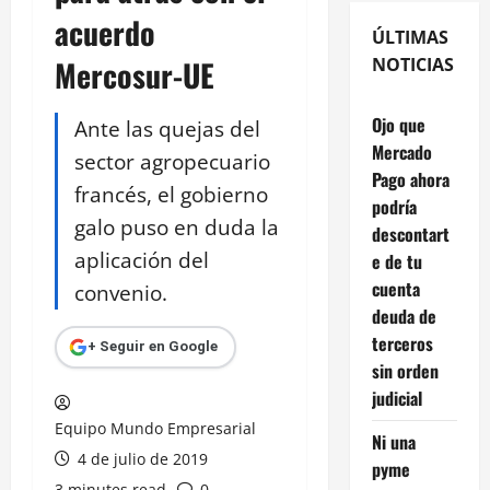
acuerdo
ÚLTIMAS
Mercosur-UE
NOTICIAS
Ojo que
Ante las quejas del
Mercado
sector agropecuario
Pago ahora
francés, el gobierno
podría
galo puso en duda la
descontart
aplicación del
e de tu
cuenta
convenio.
deuda de
terceros
+ Seguir en Google
sin orden
judicial
Equipo Mundo Empresarial
Ni una
4 de julio de 2019
pyme
3 minutes read
0