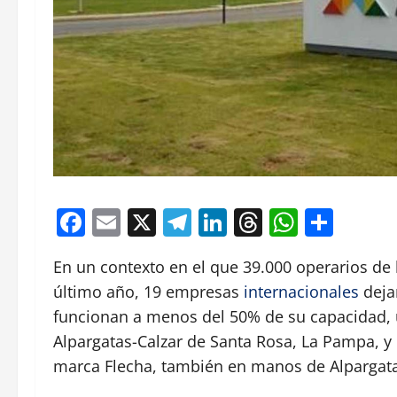
Facebook
Email
X
Telegram
LinkedIn
Threads
Whats
Comp
En un contexto en el que 39.000 operarios de l
último año, 19 empresas
internacionales
deja
funcionan a menos del 50% de su capacidad, u
Alpargatas-Calzar de Santa Rosa, La Pampa, y 
marca Flecha, también en manos de Alpargata