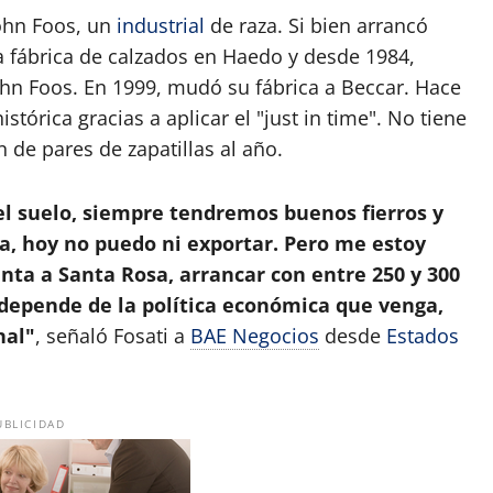
John Foos, un
industrial
de raza. Si bien arrancó
a fábrica de calzados en Haedo y desde 1984,
ohn Foos. En 1999, mudó su fábrica a Beccar. Hace
órica gracias a aplicar el "just in time". No tiene
 de pares de zapatillas al año.
el suelo, siempre tendremos buenos fierros y
, hoy no puedo ni exportar. Pero me estoy
nta a Santa Rosa, arrancar con entre 250 y 300
 depende de la política económica que venga,
nal"
, señaló Fosati a
BAE Negocios
desde
Estados
UBLICIDAD