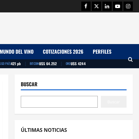
Facebook
Twitter
Linkedin
Youtube
Insta
MUNDO DEL VINO
COTIZACIONES 2026
PERFILES
|
|
421 pb
U$S 64.252
U$S 4244
SGO PAÍS
BITCOIN
ORO
BUSCAR
Buscar
ÚLTIMAS NOTICIAS