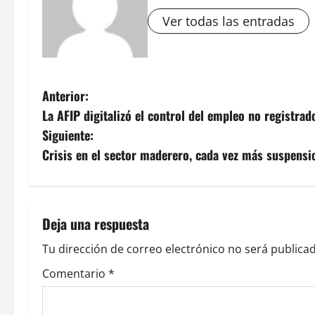
Ver todas las entradas
N
Anterior:
La AFIP digitalizó el control del empleo no registrad
a
Siguiente:
v
Crisis en el sector maderero, cada vez más suspensi
e
g
Deja una respuesta
a
Tu dirección de correo electrónico no será publicad
c
Comentario
*
i