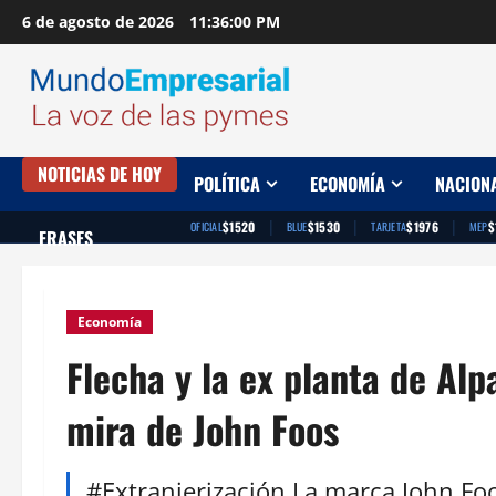
Saltar
6 de agosto de 2026
11:36:01 PM
al
contenido
NOTICIAS DE HOY
POLÍTICA
ECONOMÍA
NACION
|
|
|
$1520
$1530
$1976
$
OFICIAL
BLUE
TARJETA
MEP
FRASES
Economía
Flecha y la ex planta de Al
mira de John Foos
#Extranjerización La marca John Foo