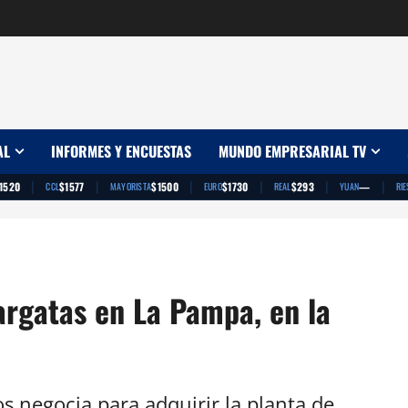
AL
INFORMES Y ENCUESTAS
MUNDO EMPRESARIAL TV
|
|
|
|
|
|
1520
$1577
$1500
$1730
$293
—
CCL
MAYORISTA
EURO
REAL
YUAN
RIE
pargatas en La Pampa, en la
s negocia para adquirir la planta de