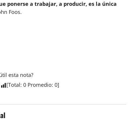
e ponerse a trabajar, a producir, es la única
ohn Foos.
útil esta
nota
?
[
Total
:
0
Promedio
:
0
]
al