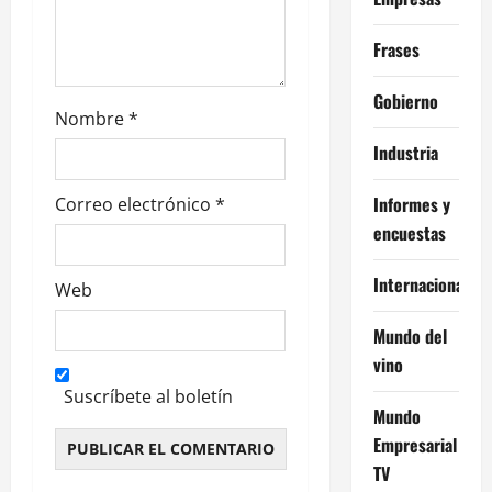
r
Frases
a
Gobierno
d
Nombre
*
Industria
a
s
Informes y
Correo electrónico
*
encuestas
Internacional
Web
Mundo del
vino
Suscríbete al boletín
Mundo
Empresarial
TV
Alternative: