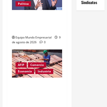
Sindicatos
Política
Ahora Caputo dice que no
le dijo a los industriales
«tarado»
Equipo Mundo Empresarial
9
de agosto de 2026
0
AFIP
Comercio
Economía
Industria
Cobre supera los
u$s14.000: el metal clave
para la inteligencia
artificial