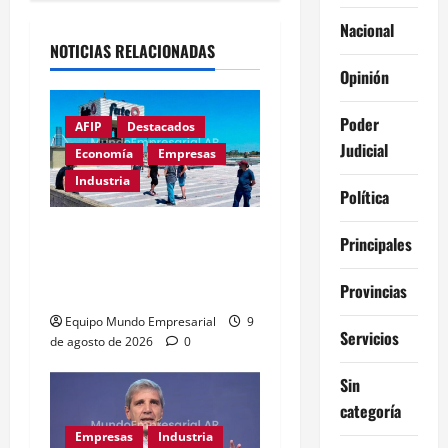
Nacional
NOTICIAS RELACIONADAS
Opinión
Poder
AFIP
Destacados
Judicial
Economía
Empresas
Industria
Política
Récord de quiebras:
Principales
3.000 pymes cerrarán en
2026
Provincias
Equipo Mundo Empresarial
9
Servicios
de agosto de 2026
0
Sin
categoría
Empresas
Industria