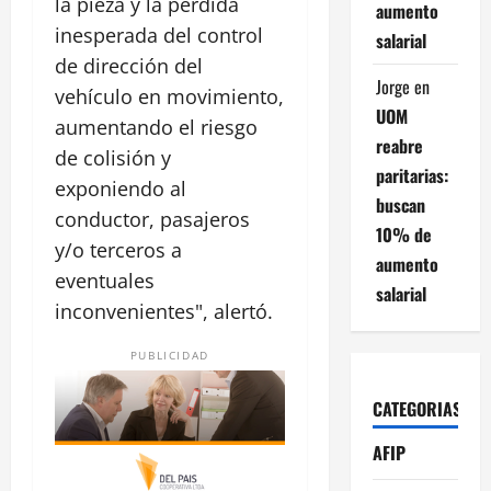
la pieza y la pérdida
aumento
inesperada del control
salarial
de dirección del
Jorge
en
vehículo en movimiento,
UOM
aumentando el riesgo
reabre
de colisión y
paritarias:
exponiendo al
buscan
conductor, pasajeros
10% de
y/o terceros a
aumento
eventuales
salarial
inconvenientes", alertó.
PUBLICIDAD
CATEGORIAS
AFIP