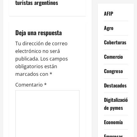
g
turistas argentinos
AFIP
a
c
Agro
Deja una respuesta
i
Coberturas
Tu dirección de correo
electrónico no será
ó
Comercio
publicada.
Los campos
n
obligatorios están
Congreso
marcados con
*
d
Comentario
*
Destacados
e
Digitalización
e
de pymes
n
Economía
t
Empresas