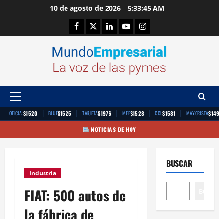
Saltar
10 de agosto de 2026
5:33:45 AM
al
Facebook
Twitter
Linkedin
Youtube
Instagram
contenido
Menú
principal
|
|
|
|
|
$1520
$1525
$1976
$1528
$1581
$14
OFICIAL
BLUE
TARJETA
MEP
CCL
MAYORISTA
NOTICIAS DE HOY
BUSCAR
Industria
FIAT: 500 autos de
Buscar
la fábrica de