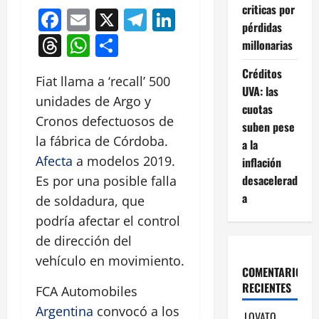
criticas por
Facebook
Email
X
Telegram
LinkedIn
pérdidas
Threads
WhatsApp
Compartir
millonarias
Créditos
Fiat llama a ‘recall’ 500
UVA: las
unidades de Argo y
cuotas
Cronos defectuosos de
suben pese
la fábrica de Córdoba.
a la
Afecta
a modelos 2019.
inflación
desacelerad
Es por una posible falla
a
de soldadura, que
podría afectar el control
de dirección del
vehículo en movimiento.
COMENTARIOS
RECIENTES
FCA Automobiles
Argentina
convocó a los
LOVATO