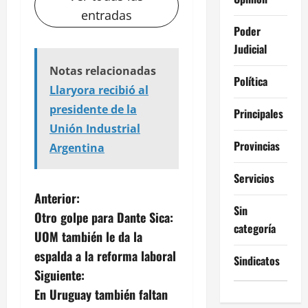
entradas
Poder
Judicial
Notas relacionadas
Política
Llaryora recibió al
presidente de la
Principales
Unión Industrial
Provincias
Argentina
Servicios
N
Anterior:
Sin
Otro golpe para Dante Sica:
a
categoría
UOM también le da la
v
espalda a la reforma laboral
Sindicatos
Siguiente:
e
En Uruguay también faltan