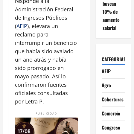
responde a la
buscan
Administración Federal
10% de
de Ingresos Públicos
aumento
(
AFIP
), elevara un
salarial
reclamo para
interrumpir un beneficio
que había sido avalado
CATEGORIAS
un año atrás y había
sido prorrogado en
AFIP
mayo pasado. Así lo
confirmaron fuentes
Agro
oficiales consultadas
Coberturas
por Letra P.
Comercio
PUBLICIDAD
Congreso