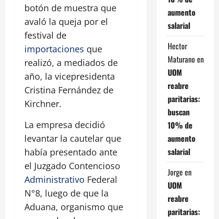
botón de muestra que
aumento
avaló la queja por el
salarial
festival de
Hector
importaciones
que
Maturano
en
realizó, a mediados de
UOM
año, la vicepresidenta
reabre
Cristina Fernández de
paritarias:
Kirchner.
buscan
La empresa decidió
10% de
aumento
levantar la cautelar que
salarial
había presentado ante
el Juzgado Contencioso
Jorge
en
Administrativo
Federal
UOM
N°8, luego de que la
reabre
Aduana, organismo que
paritarias: