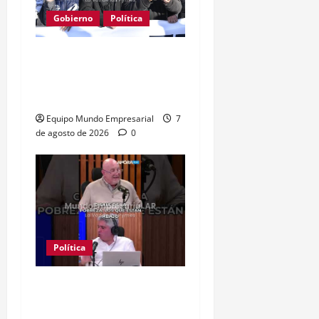
Gobierno
Política
Kicillof acusa a Milei: los
salarios no alcanzan para
lo básico
Equipo Mundo Empresarial
7
de agosto de 2026
0
Política
Clase media sin
confianza: dólares