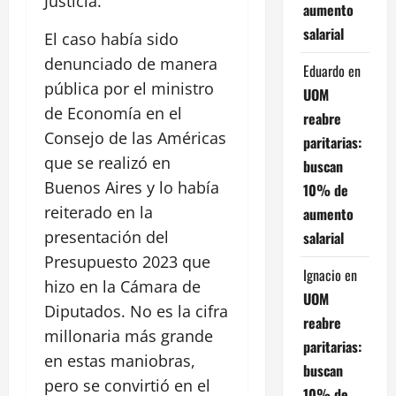
Justicia.
aumento
salarial
El caso había sido
denunciado de manera
Eduardo
en
pública por el ministro
UOM
de Economía en el
reabre
Consejo de las Américas
paritarias:
que se realizó en
buscan
Buenos Aires y lo había
10% de
reiterado en la
aumento
presentación del
salarial
Presupuesto 2023 que
Ignacio
en
hizo en la Cámara de
UOM
Diputados. No es la cifra
reabre
millonaria más grande
paritarias:
en estas maniobras,
buscan
pero se convirtió en el
10% de