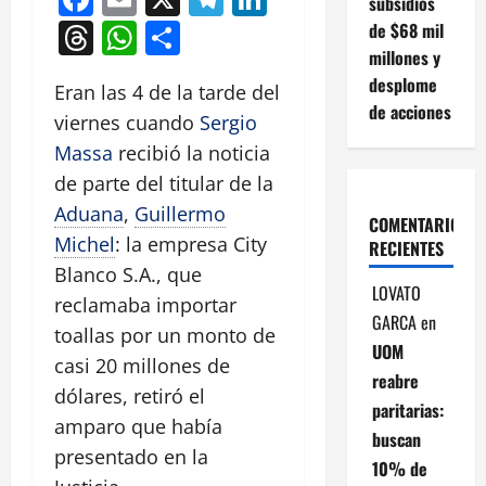
subsidios
Threads
WhatsApp
Compartir
de $68 mil
millones y
desplome
Eran las 4 de la tarde del
de acciones
viernes cuando
Sergio
Massa
recibió la noticia
de parte del titular de la
Aduana
,
Guillermo
COMENTARIOS
Michel
: la empresa City
RECIENTES
Blanco S.A., que
LOVATO
reclamaba importar
GARCA
en
toallas por un monto de
UOM
casi 20 millones de
reabre
dólares, retiró el
paritarias:
amparo que había
buscan
presentado en la
10% de