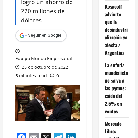
logró un ahorro de
Kosacoff
220 millones de
advierte
dólares
que la
desindustri
+ Seguir en Google
alización ya
afecta a
Argentina
Equipo Mundo Empresarial
La euforia
25 de octubre de 2022
mundialista
5 minutes read
0
no salva a
las pymes:
caída del
2,5% en
ventas
Mercado
Libre:
Facebook
Email
X
Telegram
LinkedIn