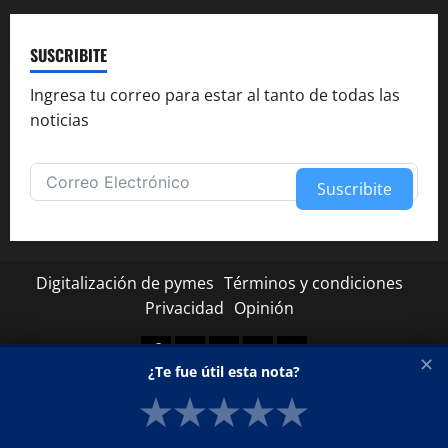
SUSCRIBITE
Ingresa tu correo para estar al tanto de todas las
noticias
Suscribite
Alternative:
Digitalización de pymes
Términos y condiciones
Privacidad
Opinión
Facebook
Twitter
Linkedin
Youtube
Instagram
✕
¿Te fue útil esta nota?
★
★
★
★
★
Copyright © Todos los derechos reservados.
|
MoreNews
por AF themes.