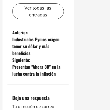
Ver todas las
entradas
N
Anterior:
Industriales Pymes exigen
a
tener su dólar y más
v
beneficios
Siguiente:
e
Presentan "Ahora 30" en la
g
lucha contra la inflación
a
c
Deja una respuesta
i
Tu dirección de correo