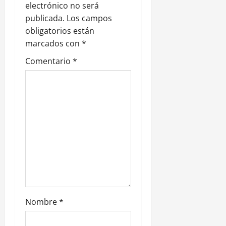
electrónico no será
ó
publicada.
Los campos
n
obligatorios están
marcados con
*
d
Comentario
*
e
e
n
t
r
a
d
Nombre
*
a