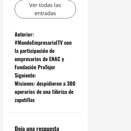
Ver todas las
entradas
N
Anterior:
#MundoEmpresarialTV con
a
la participación de
v
empresarios de ENAC y
Fundación ProTejer
e
Siguiente:
g
Misiones: despidieron a 300
operarios de una fábrica de
a
zapatillas
c
i
Deja una respuesta