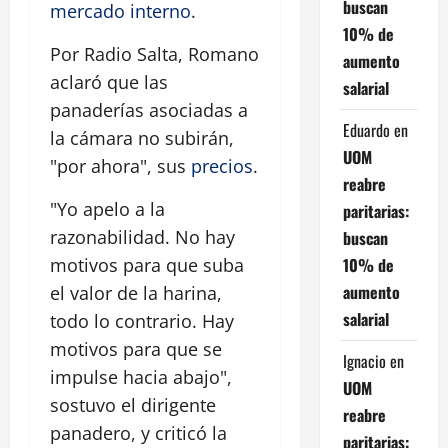
buscan
mercado interno
.
10% de
Por Radio Salta, Romano
aumento
aclaró que las
salarial
panaderías asociadas a
Eduardo
en
la cámara no subirán,
UOM
"por ahora", sus
precios
.
reabre
"Yo apelo a la
paritarias:
razonabilidad. No hay
buscan
10% de
motivos para que suba
aumento
el valor de la harina,
salarial
todo lo contrario. Hay
motivos para que se
Ignacio
en
impulse hacia abajo",
UOM
sostuvo el dirigente
reabre
panadero, y criticó la
paritarias: