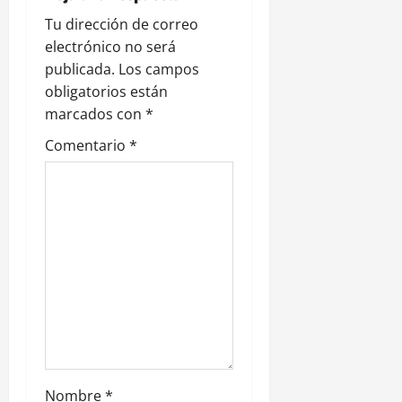
ó
Tu dirección de correo
n
electrónico no será
publicada.
Los campos
d
obligatorios están
e
marcados con
*
Comentario
*
e
n
t
r
a
d
a
Nombre
*