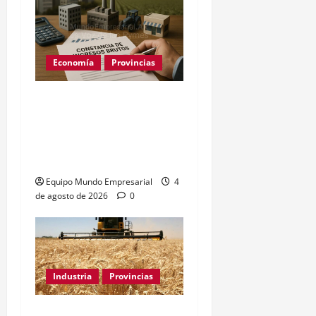
Economía
Provincias
Constancia de Ingresos
Brutos de ARBA: cómo
sacarla paso a paso
(2026)
Equipo Mundo Empresarial
4
de agosto de 2026
0
Industria
Provincias
Industria bonaerense: