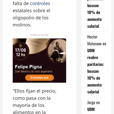
falta de
controles
buscan
estatales sobre el
10% de
oligopolio de los
aumento
molinos.
salarial
PUBLICIDAD
Hector
Maturano
en
UOM
reabre
paritarias:
buscan
10% de
aumento
"Ellos fijan el precio,
salarial
como pasa con la
Jorge
en
mayoría de los
UOM
alimentos en la