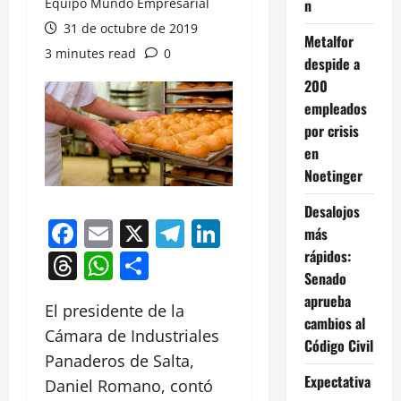
Equipo Mundo Empresarial
n
31 de octubre de 2019
Metalfor
3 minutes read
0
despide a
200
empleados
por crisis
en
Noetinger
Desalojos
Facebook
Email
X
Telegram
LinkedIn
más
rápidos:
Threads
WhatsApp
Compartir
Senado
aprueba
El presidente de la
cambios al
Cámara de Industriales
Código Civil
Panaderos de Salta,
Expectativa
Daniel Romano, contó