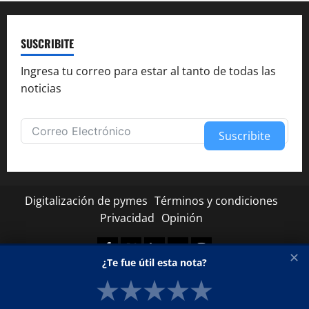
SUSCRIBITE
Ingresa tu correo para estar al tanto de todas las
noticias
Suscribite
Alternative:
Digitalización de pymes
Términos y condiciones
Privacidad
Opinión
Facebook
Twitter
Linkedin
Youtube
Instagram
✕
¿Te fue útil esta nota?
★
★
★
★
★
Copyright © Todos los derechos reservados.
|
MoreNews
por AF themes.