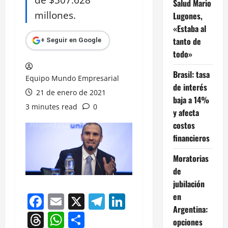
Salud Mario
millones.
Lugones,
«Estaba al
tanto de
+ Seguir en Google
todo»
Brasil: tasa
Equipo Mundo Empresarial
de interés
21 de enero de 2021
baja a 14%
3 minutes read
0
y afecta
costos
financieros
Moratorias
de
jubilación
en
Facebook
Email
X
Telegram
LinkedIn
Argentina:
Threads
WhatsApp
Compartir
opciones