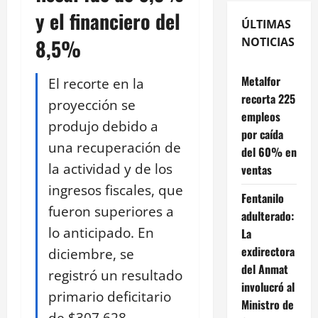
y el financiero del
ÚLTIMAS
8,5%
NOTICIAS
Metalfor
El recorte en la
recorta 225
proyección se
empleos
produjo debido a
por caída
una recuperación de
del 60% en
la actividad y de los
ventas
ingresos fiscales, que
Fentanilo
fueron superiores a
adulterado:
lo anticipado. En
La
exdirectora
diciembre, se
del Anmat
registró un resultado
involucró al
primario deficitario
Ministro de
de $307.628