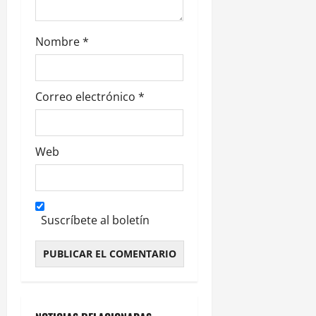
d
Nombre
*
a
s
Correo electrónico
*
Web
Suscríbete al boletín
Alternative: