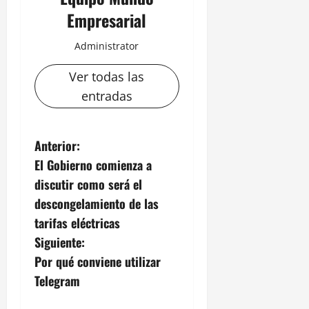
Empresarial
Administrator
Ver todas las
entradas
N
Anterior:
El Gobierno comienza a
a
discutir como será el
v
descongelamiento de las
tarifas eléctricas
e
Siguiente:
g
Por qué conviene utilizar
Telegram
a