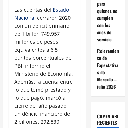
para
Las cuentas del
Estado
quienes no
Nacional
cerraron 2020
cumplen
con los
con un déficit primario
años de
de 1 billón 749.957
servicio
millones de pesos,
equivalentes a 6,5
Relevamien
puntos porcentuales del
to de
Expectativa
PBI, informó el
s de
Ministerio de Economía.
Mercado –
Además, la cuenta entre
julio 2026
lo que tomó prestado y
lo que pagó, marcó al
cierre del año pasado
un déficit financiero de
COMENTARIOS
2 billones, 292.830
RECIENTES