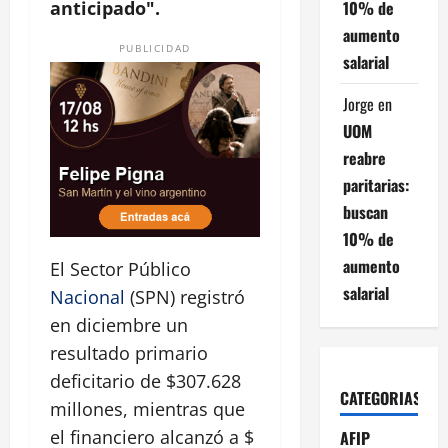
10% de
anticipado".
aumento
PUBLICIDAD
salarial
Jorge
en
UOM
reabre
paritarias:
buscan
10% de
aumento
El Sector Público
salarial
Nacional
(SPN) registró
en diciembre un
resultado primario
deficitario de $307.628
CATEGORIAS
millones, mientras que
el financiero alcanzó a $
AFIP