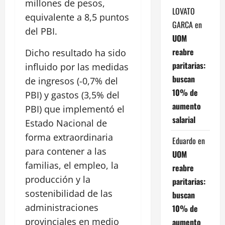
millones de pesos,
LOVATO
equivalente a 8,5 puntos
GARCA
en
del PBI.
UOM
reabre
Dicho resultado ha sido
paritarias:
influido por las medidas
buscan
de ingresos (-0,7% del
10% de
PBI) y gastos (3,5% del
aumento
PBI) que implementó el
salarial
Estado Nacional de
forma extraordinaria
Eduardo
en
para contener a las
UOM
familias, el empleo, la
reabre
producción y la
paritarias:
sostenibilidad de las
buscan
administraciones
10% de
provinciales en medio
aumento