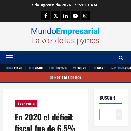
Saltar
7 de agosto de 2026
5:51:13 AM
al
Facebook
Twitter
Linkedin
Youtube
Instagram
contenido
Menú
principal
|
|
|
|
|
$1520
$1530
$1976
$1520
$1577
$15
OFICIAL
BLUE
TARJETA
MEP
CCL
MAYORISTA
NOTICIAS DE HOY
BUSCAR
Economía
En 2020 el déficit
Buscar
fiscal fue de 6,5%