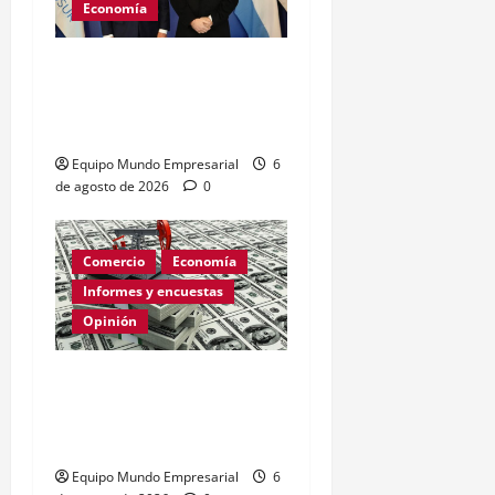
Economía
Brasil: tasa de interés
baja a 14% y afecta
costos financieros
Equipo Mundo Empresarial
6
de agosto de 2026
0
Comercio
Economía
Informes y encuestas
Opinión
Relevamiento de
Expectativas de Mercado
– julio 2026
Equipo Mundo Empresarial
6