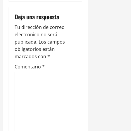
c
i
Deja una respuesta
ó
Tu dirección de correo
electrónico no será
n
publicada.
Los campos
obligatorios están
d
marcados con
*
e
Comentario
*
e
n
t
r
a