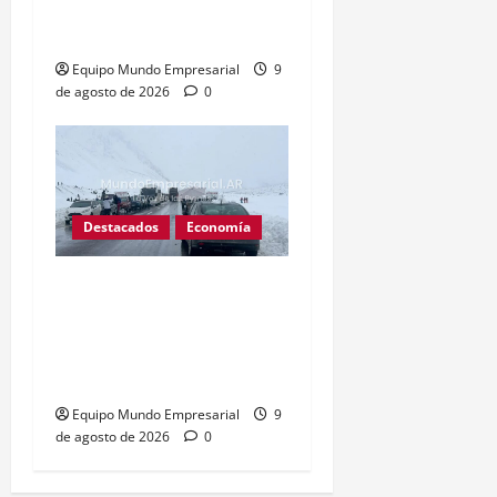
billones sin destino claro
inquieta a economistas
Equipo Mundo Empresarial
9
de agosto de 2026
0
Destacados
Economía
Inoperantes: El paso
cristo redentor lleva 25
días cerrado, criticas por
pérdidas millonarias
Equipo Mundo Empresarial
9
de agosto de 2026
0