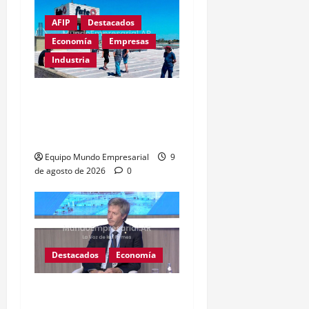
AFIP
Destacados
Economía
Empresas
Industria
Récord de quiebras:
3.000 pymes cerrarán en
2026
Equipo Mundo Empresarial
9
de agosto de 2026
0
Destacados
Economía
BCRA: Excedente de $4