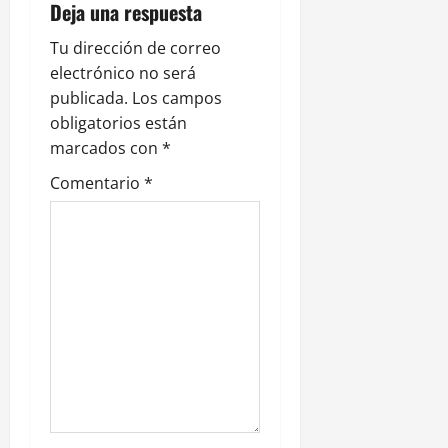
i
Deja una respuesta
ó
Tu dirección de correo
electrónico no será
n
publicada.
Los campos
obligatorios están
d
marcados con
*
e
Comentario
*
e
n
t
r
a
d