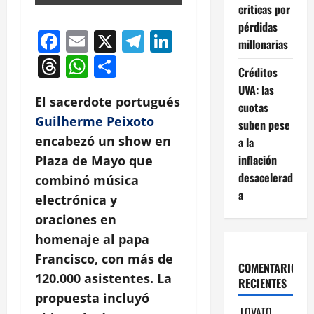
criticas por
pérdidas
Facebook
Email
X
Telegram
LinkedIn
millonarias
Threads
WhatsApp
Compartir
Créditos
UVA: las
El sacerdote portugués
cuotas
Guilherme Peixoto
suben pese
encabezó un show en
a la
inflación
Plaza de Mayo que
desacelerad
combinó música
a
electrónica y
oraciones en
homenaje al papa
Francisco, con más de
COMENTARIOS
120.000 asistentes. La
RECIENTES
propuesta incluyó
LOVATO