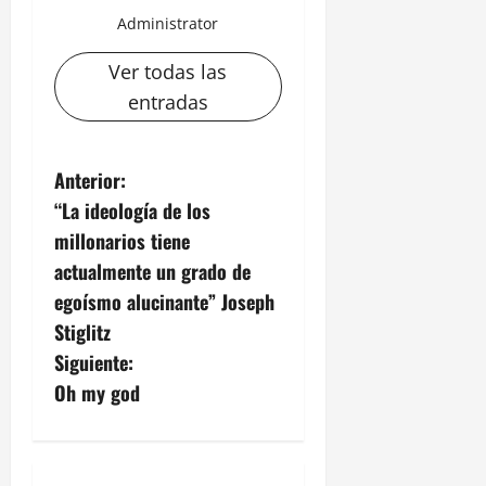
Administrator
Ver todas las
entradas
N
Anterior:
“La ideología de los
a
millonarios tiene
v
actualmente un grado de
egoísmo alucinante” Joseph
e
Stiglitz
g
Siguiente:
Oh my god
a
c