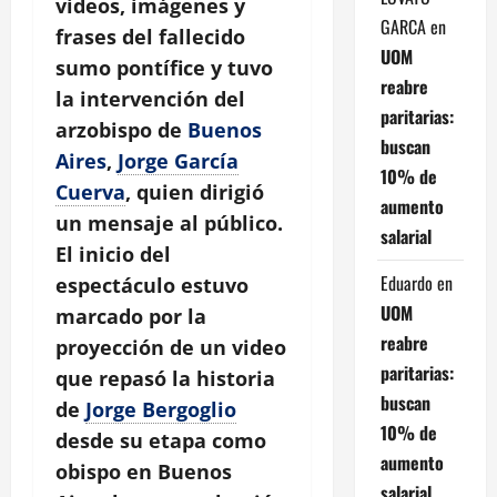
videos, imágenes y
GARCA
en
frases del fallecido
UOM
sumo pontífice y tuvo
reabre
la intervención del
paritarias:
arzobispo de
Buenos
buscan
Aires
,
Jorge García
10% de
Cuerva
, quien dirigió
aumento
un mensaje al público.
salarial
El inicio del
Eduardo
en
espectáculo estuvo
UOM
marcado por la
reabre
proyección de un video
paritarias:
que repasó la historia
buscan
de
Jorge Bergoglio
10% de
desde su etapa como
aumento
obispo en Buenos
salarial