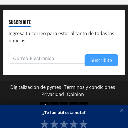
SUSCRIBITE
Ingresa tu correo para estar al tanto de todas las
noticias
Suscribite
Alternative:
Digitalización de pymes
Términos y condiciones
Privacidad
Opinión
Facebook
Twitter
Linkedin
Youtube
Instagram
✕
¿Te fue útil esta nota?
★
★
★
★
★
Copyright © Todos los derechos reservados.
|