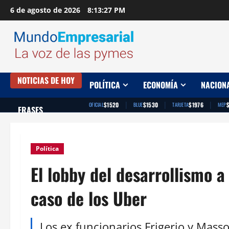
Saltar
6 de agosto de 2026
8:13:28 PM
al
contenido
NOTICIAS DE HOY
POLÍTICA
ECONOMÍA
NACION
|
|
|
$1520
$1530
$1976
OFICIAL
BLUE
TARJETA
MEP
FRASES
Política
El lobby del desarrollismo a
caso de los Uber
Los ex funcionarios Frigerio y Mass