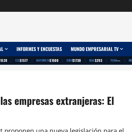
AL
INFORMES Y ENCUESTAS
MUNDO EMPRESARIAL TV
|
|
|
|
|
|
$1520
$1577
$1500
$1730
$293
—
CCL
MAYORISTA
EURO
REAL
YUAN
RI
 las empresas extranjeras: El
ot proponen una nueva legislación para el