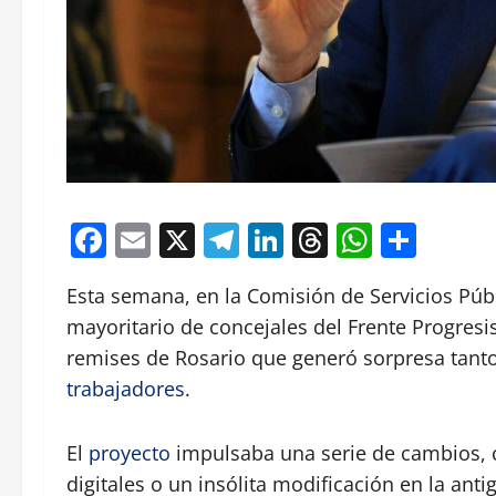
Facebook
Email
X
Telegram
LinkedIn
Threads
Whats
Comp
Esta semana, en la Comisión de Servicios Púb
mayoritario de concejales del Frente Progresi
remises de Rosario que generó sorpresa tant
trabajadores
.
El
proyecto
impulsaba una serie de cambios, 
digitales o un insólita modificación en la ant