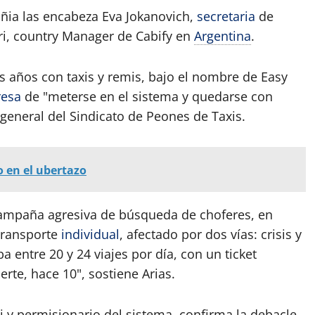
ñia las encabeza Eva Jokanovich,
secretaria
de
ri, country Manager de Cabify en
Argentina
.
s años con taxis y remis, bajo el nombre de Easy
esa
de "meterse en el sistema y quedarse con
 general del Sindicato de Peones de Taxis.
 en el ubertazo
campaña agresiva de búsqueda de choferes, en
transporte
individual
, afectado por dos vías: crisis y
a entre 20 y 24 viajes por día, con un ticket
te, hace 10", sostiene Arias.
 y permisionario del sistema, confirma la debacle