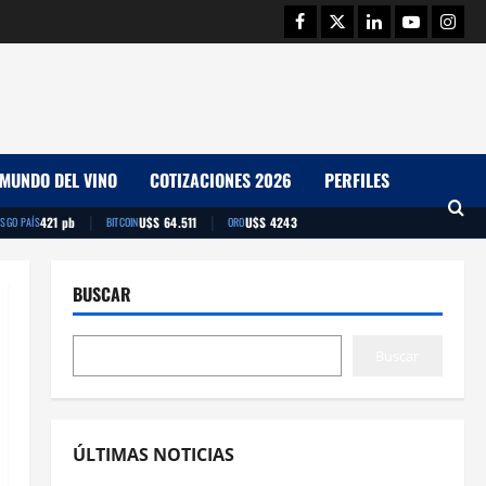
Facebook
Twitter
Linkedin
Youtube
Insta
MUNDO DEL VINO
COTIZACIONES 2026
PERFILES
|
|
421 pb
U$S 64.511
U$S 4243
ESGO PAÍS
BITCOIN
ORO
BUSCAR
Buscar
ÚLTIMAS NOTICIAS