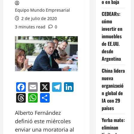
o en baja
Equipo Mundo Empresarial
CEDEARs:
2 de julio de 2020
cómo
3 minutes read
0
invertir en
inmuebles
de EE.UU.
desde
Argentina
China lidera
nueva
Facebook
Email
X
Telegram
LinkedIn
organizació
n global de
Threads
WhatsApp
Compartir
IA con 29
países
Alberto Fernández
Yerba mate:
definió este miércoles
eliminan
enviar una moratoria al