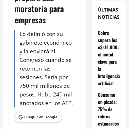
moratoria para
ÚLTIMAS
empresas
NOTICIAS
Cobre
Lo definió con su
supera los
gabinete económico
u$s14.000:
y la enviará al
el metal
Congreso cuando se
clave para
retomen las
la
inteligencia
sesiones. Sería por
artificial
750 mil millones de
pesos. Hubo 240 mil
Consumo
en picada:
anotados en los ATP.
75% de
rubros
+ Seguir en Google
estancados