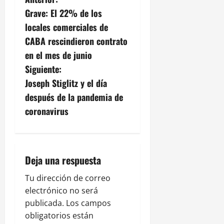
N
Grave: El 22% de los
a
locales comerciales de
v
CABA rescindieron contrato
en el mes de junio
e
Siguiente:
g
Joseph Stiglitz y el día
después de la pandemia de
a
coronavirus
c
i
Deja una respuesta
ó
Tu dirección de correo
n
electrónico no será
publicada.
Los campos
d
obligatorios están