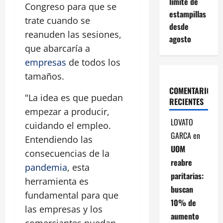
límite de
Congreso para que se
estampillas
trate cuando se
desde
reanuden las sesiones,
agosto
que abarcaría a
empresas
de todos los
tamaños.
COMENTARIOS
"La idea es que puedan
RECIENTES
empezar a producir,
LOVATO
cuidando el empleo.
GARCA
en
Entendiendo las
UOM
consecuencias de la
reabre
pandemia
, esta
paritarias:
herramienta es
buscan
fundamental para que
10% de
las empresas y los
aumento
comerciantes puedan