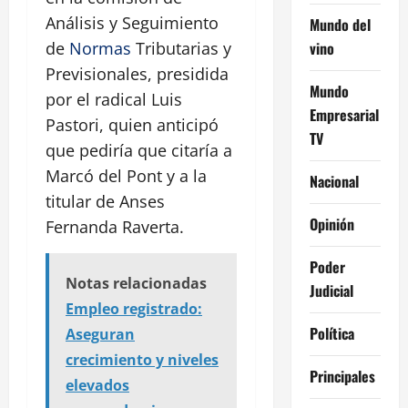
Análisis y Seguimiento
Mundo del
vino
de
Normas
Tributarias y
Previsionales, presidida
Mundo
por el radical Luis
Empresarial
Pastori, quien anticipó
TV
que pediría que citaría a
Marcó del Pont y a la
Nacional
titular de Anses
Opinión
Fernanda Raverta.
Poder
Notas relacionadas
Judicial
Empleo registrado:
Política
Aseguran
crecimiento y niveles
Principales
elevados