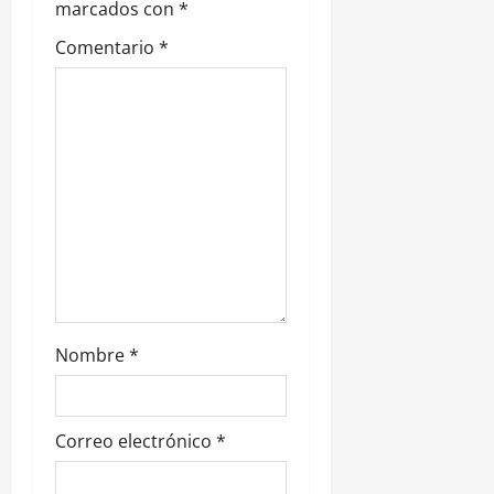
e
marcados con
*
Comentario
*
e
n
t
r
a
d
a
Nombre
*
s
Correo electrónico
*