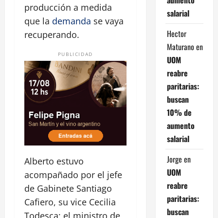
producción a medida
salarial
que la
demanda
se vaya
Hector
recuperando.
Maturano
en
PUBLICIDAD
UOM
reabre
paritarias:
buscan
10% de
aumento
salarial
Jorge
en
Alberto estuvo
UOM
acompañado por el jefe
reabre
de Gabinete Santiago
paritarias:
Cafiero, su vice Cecilia
buscan
Todesca; el ministro de