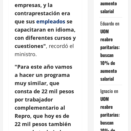
aumento
empresas, y la
salarial
contraprestación era
que sus
empleados
se
Eduardo
en
capacitaran en idioma,
UOM
con diferentes cursos y
reabre
cuestiones"
, recordó el
paritarias:
ministro.
buscan
10% de
"Para este año vamos
aumento
a hacer un programa
salarial
muy similar, que
Ignacio
en
consta de 22 mil pesos
UOM
por trabajador
reabre
complementario al
paritarias:
Repro, que hoy es de
buscan
22 mil pesos también
10% de