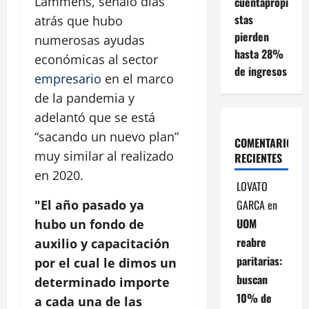
Lammens, señaló días
cuentapropi
stas
atrás que hubo
pierden
numerosas ayudas
hasta 28%
económicas al sector
de ingresos
empresario
en el marco
de la pandemia y
adelantó que se está
“sacando un nuevo plan”
COMENTARIOS
muy similar al realizado
RECIENTES
en 2020.
LOVATO
GARCA
en
"El año pasado ya
UOM
hubo un fondo de
reabre
auxilio y capacitación
paritarias:
por el cual le dimos un
buscan
determinado importe
10% de
a cada una de las