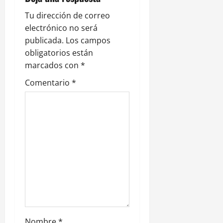
n
Tu dirección de correo
electrónico no será
d
publicada.
Los campos
e
obligatorios están
marcados con
*
e
Comentario
*
n
t
r
a
d
a
Nombre
*