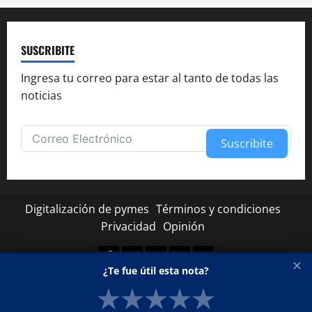
SUSCRIBITE
Ingresa tu correo para estar al tanto de todas las
noticias
Suscribite
Alternative:
Digitalización de pymes
Términos y condiciones
Privacidad
Opinión
Facebook
Twitter
Linkedin
Youtube
Instagram
✕
¿Te fue útil esta nota?
★
★
★
★
★
Copyright © Todos los derechos reservados.
|
MoreNews
por AF themes.