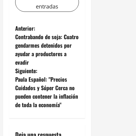
entradas
N
Anterior:
Contrabando de soja: Cuatro
a
gendarmes detenidos por
v
ayudar a productores a
evadir
e
Siguiente:
g
Paula Español: "Precios
Cuidados y Súper Cerca no
a
pueden contener la inflación
c
de toda la economía"
i
ó
Deja una respuesta