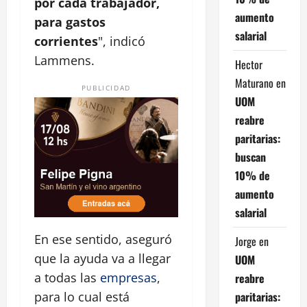
por cada trabajador,
aumento
para gastos
salarial
corrientes
", indicó
Lammens.
Hector
Maturano
en
PUBLICIDAD
UOM
reabre
paritarias:
buscan
10% de
aumento
salarial
En ese sentido, aseguró
Jorge
en
que la ayuda va a llegar
UOM
a todas las
empresas
,
reabre
paritarias:
para lo cual está