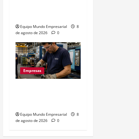
Precarización laboral:
cuentapropistas pierden
hasta 28% de ingresos
Equipo Mundo Empresarial
8
de agosto de 2026
0
Empresas
La euforia mundialista no
salva a las pymes: caída
del 2,5% en ventas
Equipo Mundo Empresarial
8
de agosto de 2026
0