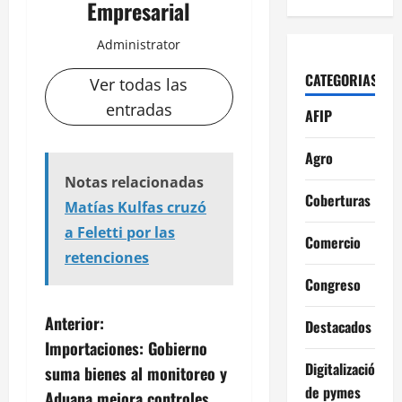
Empresarial
Administrator
CATEGORIAS
Ver todas las
entradas
AFIP
Agro
Notas relacionadas
Coberturas
Matías Kulfas cruzó
a Feletti por las
Comercio
retenciones
Congreso
N
Anterior:
Destacados
Importaciones: Gobierno
a
Digitalización
suma bienes al monitoreo y
de pymes
Aduana mejora controles