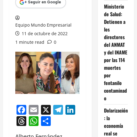
+ Seguir en Google
Ministerio
de Salud:
Detienen a
Equipo Mundo Empresarial
los
11 de octubre de 2022
directores
1 minute read
0
del ANMAT
y del INAME
por las 114
muertes
por
fentanilo
contaminad
o
Facebook
Email
X
Telegram
LinkedIn
Dolarización
Threads
WhatsApp
Compartir
: la
economía
real se
Alberto Fernández