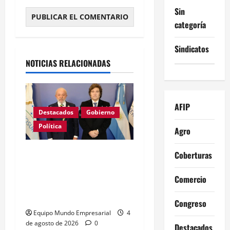
Sin
categoría
Alternative:
Sindicatos
NOTICIAS RELACIONADAS
AFIP
Destacados
Gobierno
Política
Agro
GRAVE: Brasil confirmó
Coberturas
que no enviará embajador
Comercio
a la Argentina mientras
sigan los ataques de Milei
Congreso
Equipo Mundo Empresarial
4
de agosto de 2026
0
Destacados