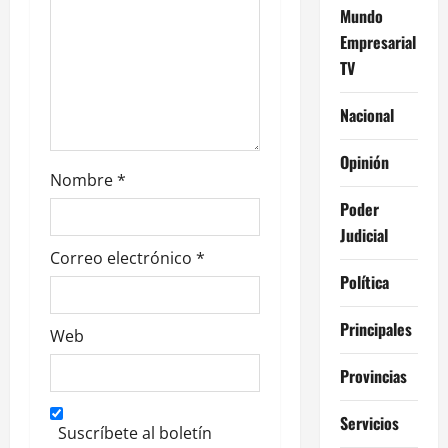
n
Mundo
Empresarial
t
TV
r
Nacional
a
Opinión
d
Nombre
*
Poder
a
Judicial
s
Correo electrónico
*
Política
Principales
Web
Provincias
Servicios
Suscríbete al boletín