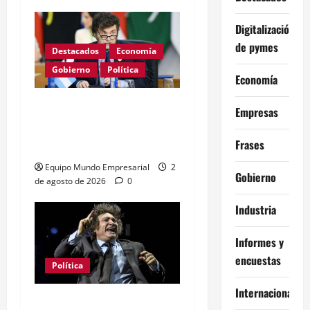
Digitalización
de pymes
Destacados
Economía
Gobierno
Política
Economía
Milei apunta al Banco
Empresas
Central con cifra
Frases
inflacionaria histórica
Equipo Mundo Empresarial
2
Gobierno
de agosto de 2026
0
Industria
Informes y
encuestas
Política
Internacional
Capitalismo de