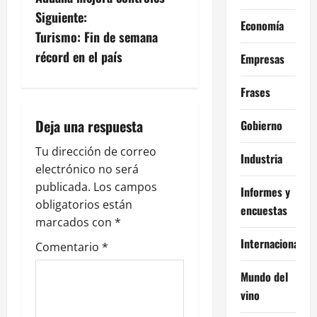
v
Siguiente:
e
Economía
Turismo: Fin de semana
g
récord en el país
Empresas
a
Frases
c
Deja una respuesta
Gobierno
i
Tu dirección de correo
Industria
electrónico no será
ó
publicada.
Los campos
Informes y
n
obligatorios están
encuestas
marcados con
*
d
Internacional
Comentario
*
e
Mundo del
e
vino