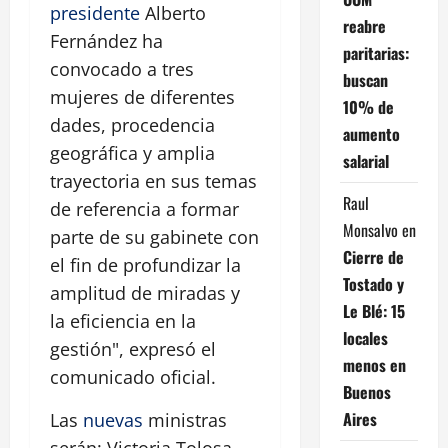
presidente
Alberto
reabre
Fernández ha
paritarias:
convocado a tres
buscan
mujeres de diferentes
10% de
dades, procedencia
aumento
geográfica y amplia
salarial
trayectoria en sus temas
Raul
de referencia a formar
Monsalvo
en
parte de su gabinete con
Cierre de
el fin de profundizar la
Tostado y
amplitud de miradas y
Le Blé: 15
la eficiencia en la
locales
gestión", expresó el
menos en
comunicado oficial.
Buenos
Aires
Las
nuevas
ministras
serán: Victoria Tolosa