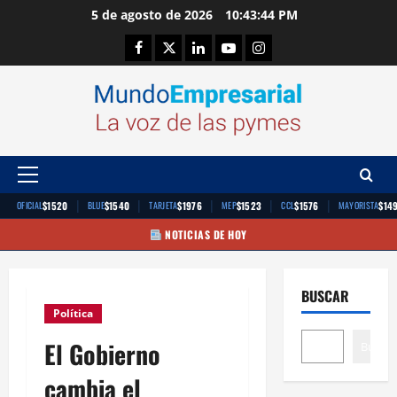
Saltar
5 de agosto de 2026
10:43:45 PM
al
Facebook
Twitter
Linkedin
Youtube
Instagram
contenido
Menú
principal
|
|
|
|
|
$1520
$1540
$1976
$1523
$1576
$14
OFICIAL
BLUE
TARJETA
MEP
CCL
MAYORISTA
NOTICIAS DE HOY
BUSCAR
Política
El Gobierno
Buscar
cambia el