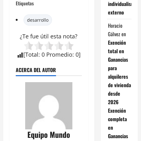
Etiquetas
individualismo
externo
desarrollo
Horacio
Gálvez
en
¿Te fue útil esta
nota
?
Exención
total en
[
Total
:
0
Promedio
:
0
]
Ganancias
para
ACERCA DEL AUTOR
alquileres
de vivienda
desde
2026
Exención
completa
en
Equipo Mundo
Ganancias