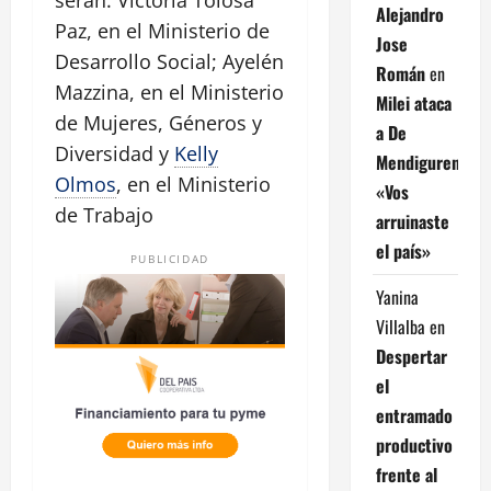
Alejandro
Paz, en el Ministerio de
Jose
Desarrollo Social; Ayelén
Román
en
Mazzina, en el Ministerio
Milei ataca
de Mujeres, Géneros y
a De
Diversidad y
Kelly
Mendiguren:
Olmos
, en el Ministerio
«Vos
de Trabajo
arruinaste
el país»
PUBLICIDAD
Yanina
Villalba
en
Despertar
el
entramado
productivo
frente al