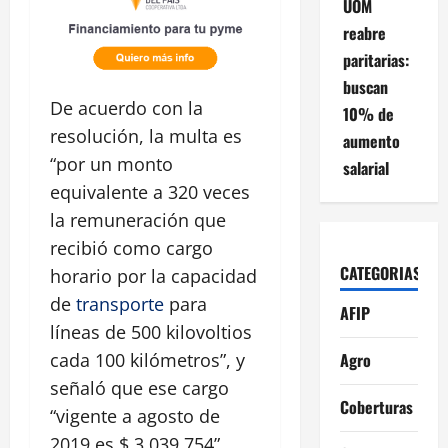
UOM
reabre
paritarias:
buscan
De acuerdo con la
10% de
resolución, la multa es
aumento
“por un monto
salarial
equivalente a 320 veces
la remuneración que
recibió como cargo
CATEGORIAS
horario por la capacidad
de
transporte
para
AFIP
líneas de 500 kilovoltios
Agro
cada 100 kilómetros”, y
señaló que ese cargo
Coberturas
“vigente a agosto de
2019 es $ 3.039,754”.