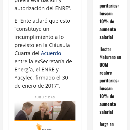
previa evaluación y
paritarias:
autorización del ENRE”.
buscan
El Ente aclaró que esto
10% de
“constituye un
aumento
salarial
incumplimiento a lo
previsto en la Cláusula
Hector
Cuarta del
Acuerdo
Maturano
en
entre la exSecretaría de
UOM
Energía, el ENRE y
reabre
Yacylec, firmado el 30
paritarias:
de enero de 2017”.
buscan
10% de
PUBLICIDAD
aumento
salarial
Jorge
en