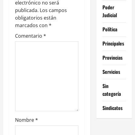
n
electrónico no será
Poder
publicada.
Los campos
d
Judicial
obligatorios están
e
marcados con
*
Política
Comentario
*
e
Principales
n
Provincias
t
Servicios
r
Sin
a
categoría
d
Sindicatos
a
Nombre
*
s