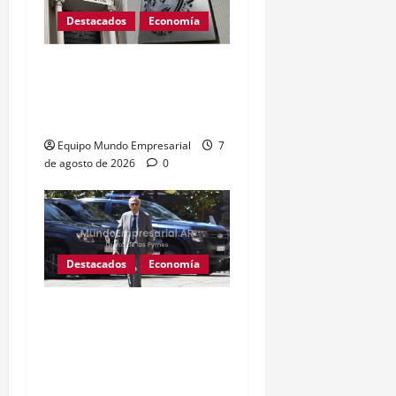
Destacados
Economía
Reservas del BCRA caen
u$s1.224 millones tras
pago al FMI
Equipo Mundo Empresarial
7
de agosto de 2026
0
Destacados
Economía
Fentanilo adulterado: La
exdirectora del Anmat
involucró al Ministro de
Salud Mario Lugones,