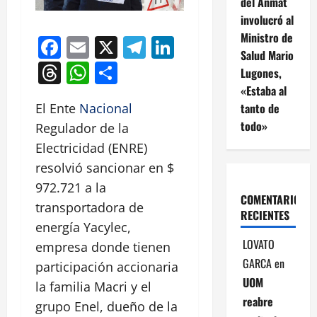
del Anmat
involucró al
Ministro de
Facebook
Email
X
Telegram
LinkedIn
Salud Mario
Threads
WhatsApp
Compartir
Lugones,
«Estaba al
tanto de
El Ente
Nacional
todo»
Regulador de la
Electricidad (ENRE)
resolvió sancionar en $
972.721 a la
COMENTARIOS
transportadora de
RECIENTES
energía Yacylec,
LOVATO
empresa donde tienen
GARCA
en
participación accionaria
UOM
la familia Macri y el
reabre
grupo Enel, dueño de la