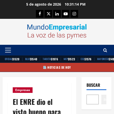
Saltar
5 de agosto de 2026
10:31:15 PM
al
Facebook
Twitter
Linkedin
Youtube
Instagram
contenido
Menú
principal
|
|
|
|
|
$1520
$1540
$1976
$1523
$1576
$14
OFICIAL
BLUE
TARJETA
MEP
CCL
MAYORISTA
NOTICIAS DE HOY
BUSCAR
Empresas
El ENRE dio el
Buscar
visto bueno para