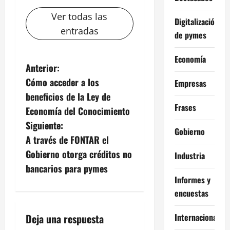
Ver todas las
Digitalización
entradas
de pymes
Economía
N
Anterior:
Cómo acceder a los
Empresas
a
beneficios de la Ley de
Frases
v
Economía del Conocimiento
Siguiente:
e
Gobierno
A través de FONTAR el
g
Gobierno otorga créditos no
Industria
bancarios para pymes
a
Informes y
encuestas
c
i
Internacional
Deja una respuesta