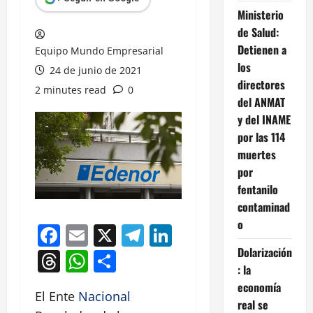
Ministerio
de Salud:
Detienen a
Equipo Mundo Empresarial
los
24 de junio de 2021
directores
2 minutes read
0
del ANMAT
y del INAME
por las 114
muertes
por
fentanilo
contaminad
o
Facebook
Email
X
Telegram
LinkedIn
Dolarización
Threads
WhatsApp
Compartir
: la
economía
El Ente
Nacional
real se