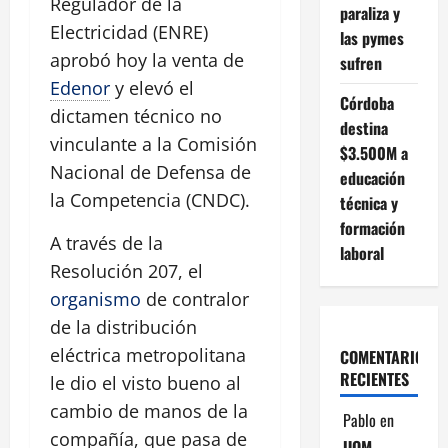
Regulador de la
paraliza y
Electricidad (ENRE)
las pymes
aprobó hoy la venta de
sufren
Edenor
y elevó el
Córdoba
dictamen técnico no
destina
vinculante a la Comisión
$3.500M a
Nacional de Defensa de
educación
la Competencia (CNDC).
técnica y
formación
A través de la
laboral
Resolución 207, el
organismo
de contralor
de la distribución
eléctrica metropolitana
COMENTARIOS
RECIENTES
le dio el visto bueno al
cambio de manos de la
Pablo
en
compañía, que pasa de
UOM