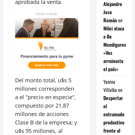
aprobada la venta.
Alejandro
Jose
PUBLICIDAD
Román
en
Milei ataca
a De
Mendiguren:
«Vos
arruinaste
el país»
Del monto total, u$s 5
Yanina
millones corresponden
Villalba
en
a el "precio en especie",
Despertar
compuesto por 21,87
el
millones de acciones
entramado
productivo
Clase B de la empresa; y
frente al
u$s 95 millones, al