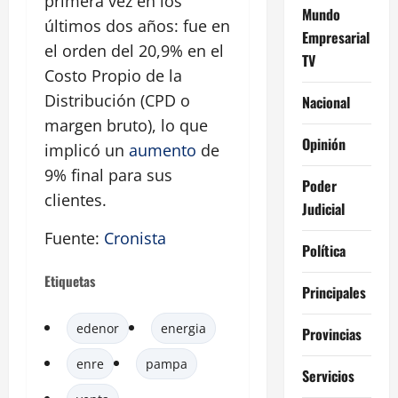
primera vez en los
Mundo
últimos dos años: fue en
Empresarial
el orden del 20,9% en el
TV
Costo Propio de la
Distribución (CPD o
Nacional
margen bruto), lo que
Opinión
implicó un
aumento
de
9% final para sus
Poder
clientes.
Judicial
Fuente:
Cronista
Política
Etiquetas
Principales
edenor
energia
Provincias
enre
pampa
Servicios