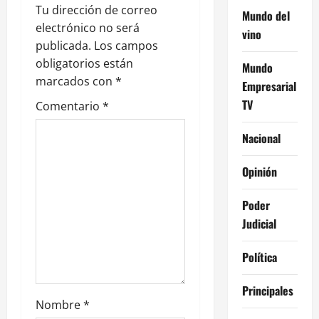
ó
Tu dirección de correo
Mundo del
electrónico no será
vino
n
publicada.
Los campos
obligatorios están
Mundo
d
marcados con
*
Empresarial
e
TV
Comentario
*
e
Nacional
n
Opinión
t
Poder
r
Judicial
a
Política
d
Principales
Nombre
*
a