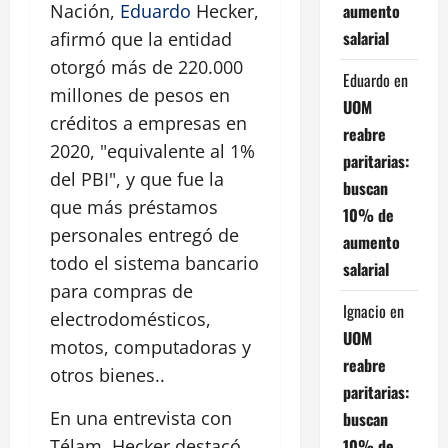
aumento
Nación,
Eduardo
Hecker,
salarial
afirmó que la entidad
otorgó más de 220.000
Eduardo
en
millones de pesos en
UOM
créditos a empresas en
reabre
2020, "equivalente al 1%
paritarias:
del PBI", y que fue la
buscan
que más préstamos
10% de
personales entregó de
aumento
todo el sistema bancario
salarial
para compras de
Ignacio
en
electrodomésticos,
UOM
motos, computadoras y
reabre
otros bienes..
paritarias:
En una entrevista con
buscan
10% de
Télam, Hecker destacó