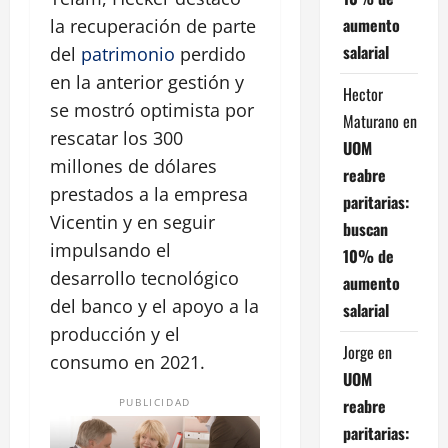
aumento
la recuperación de parte
salarial
del
patrimonio
perdido
en la anterior gestión y
Hector
se mostró optimista por
Maturano
en
rescatar los 300
UOM
millones de dólares
reabre
prestados a la empresa
paritarias:
Vicentin y en seguir
buscan
impulsando el
10% de
desarrollo tecnológico
aumento
del banco y el apoyo a la
salarial
producción y el
Jorge
en
consumo en 2021.
UOM
reabre
PUBLICIDAD
paritarias: