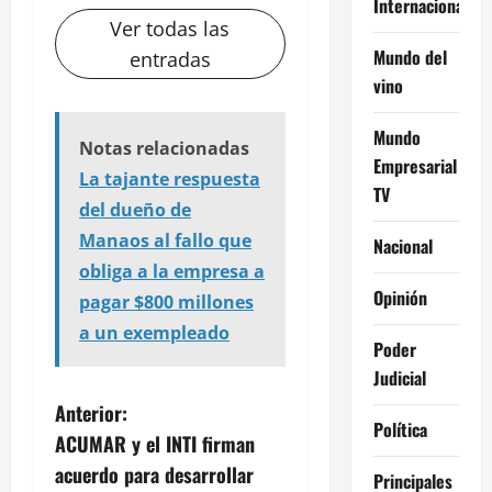
Internacional
Ver todas las
Mundo del
entradas
vino
Mundo
Notas relacionadas
Empresarial
La tajante respuesta
TV
del dueño de
Manaos al fallo que
Nacional
obliga a la empresa a
Opinión
pagar $800 millones
a un exempleado
Poder
Judicial
N
Anterior:
Política
ACUMAR y el INTI firman
a
acuerdo para desarrollar
Principales