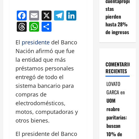
cuentapropi
stas
Facebook
Email
X
Telegram
LinkedIn
pierden
Threads
WhatsApp
Compartir
hasta 28%
de ingresos
El
presidente
del Banco
Nación afirmó que fue
la entidad que más
COMENTARIOS
préstamos personales
RECIENTES
entregó de todo el
LOVATO
sistema bancario para
GARCA
en
compras de
UOM
electrodomésticos,
reabre
motos, computadoras y
paritarias:
otros bienes.
buscan
El presidente del Banco
10% de