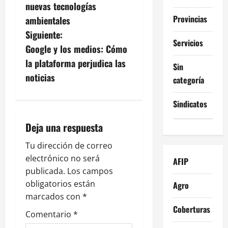
v
nuevas tecnologías
Provincias
ambientales
e
Siguiente:
Servicios
g
Google y los medios: Cómo
la plataforma perjudica las
Sin
a
noticias
categoría
c
Sindicatos
i
Deja una respuesta
ó
Tu dirección de correo
n
electrónico no será
AFIP
publicada.
Los campos
d
obligatorios están
Agro
e
marcados con
*
Coberturas
Comentario
*
e