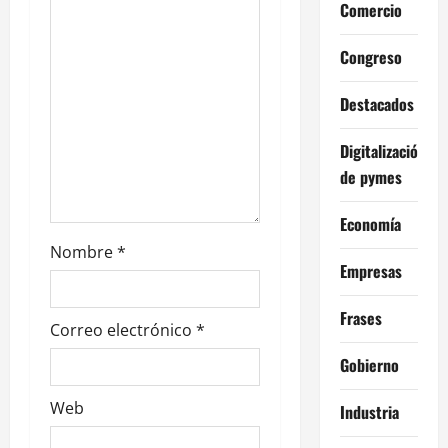
Comercio
n
Congreso
t
Destacados
r
a
Digitalización
de pymes
d
Economía
a
Nombre
*
Empresas
s
Frases
Correo electrónico
*
Gobierno
Web
Industria