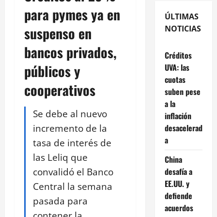
para pymes ya en
ÚLTIMAS
suspenso en
NOTICIAS
bancos privados,
Créditos
públicos y
UVA: las
cuotas
cooperativos
suben pese
a la
Se debe al nuevo
inflación
incremento de la
desacelerad
a
tasa de interés de
las Leliq que
China
convalidó el Banco
desafía a
EE.UU. y
Central la semana
defiende
pasada para
acuerdos
contener la