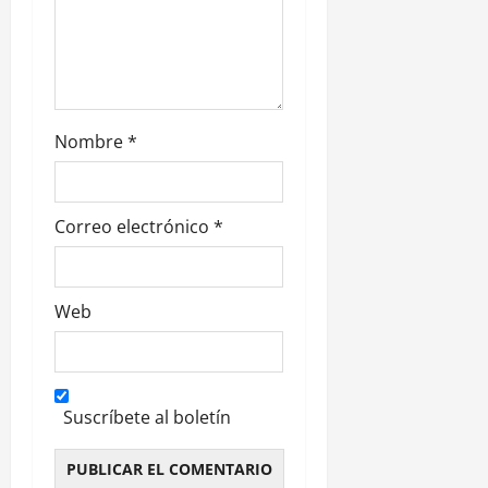
a
d
a
s
Nombre
*
Correo electrónico
*
Web
Suscríbete al boletín