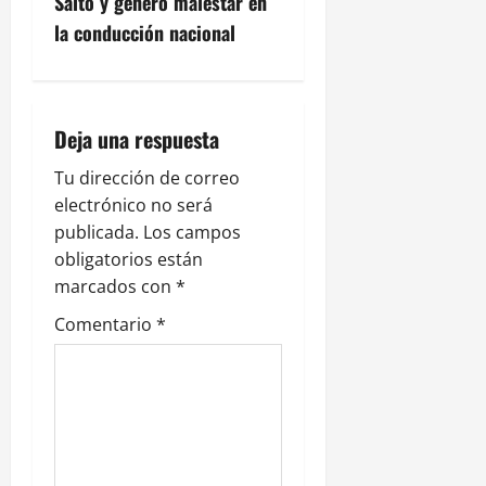
Salto y generó malestar en
c
la conducción nacional
i
ó
Deja una respuesta
n
Tu dirección de correo
electrónico no será
d
publicada.
Los campos
e
obligatorios están
marcados con
*
e
Comentario
*
n
t
r