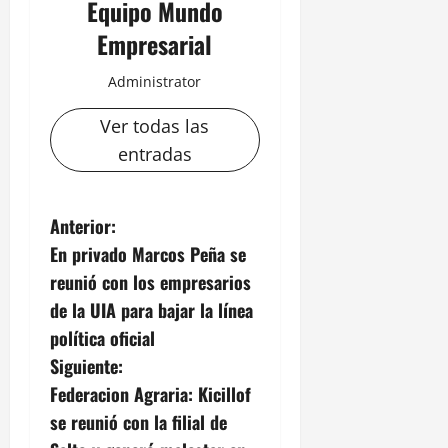
Equipo Mundo
Empresarial
Administrator
Ver todas las
entradas
N
Anterior:
En privado Marcos Peña se
a
reunió con los empresarios
v
de la UIA para bajar la línea
política oficial
e
Siguiente:
g
Federacion Agraria: Kicillof
se reunió con la filial de
a