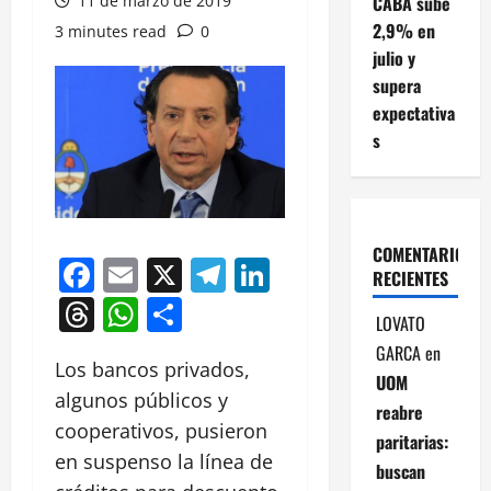
11 de marzo de 2019
CABA sube
2,9% en
3 minutes read
0
julio y
supera
expectativa
s
COMENTARIOS
Facebook
Email
X
Telegram
LinkedIn
RECIENTES
Threads
WhatsApp
Compartir
LOVATO
GARCA
en
Los bancos privados,
UOM
algunos públicos y
reabre
cooperativos, pusieron
paritarias:
en suspenso la línea de
buscan