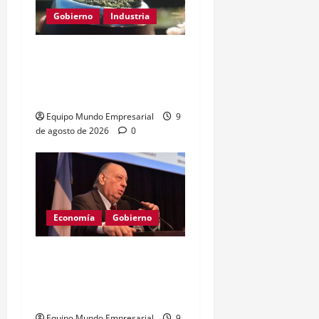
Gobierno
Industria
Yerba mate: eliminan
límite de estampillas
desde agosto
Equipo Mundo Empresarial
9
de agosto de 2026
0
Economía
Gobierno
Cachanosky critica la
«destrucción creativa» de
Milei
Equipo Mundo Empresarial
9