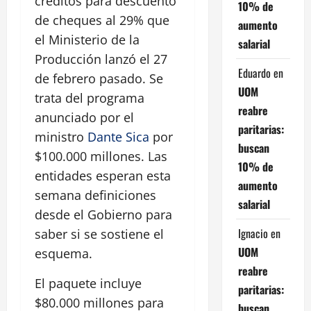
créditos para descuento
10% de
de cheques al 29% que
aumento
el Ministerio de la
salarial
Producción lanzó el 27
Eduardo
en
de febrero pasado. Se
UOM
trata del programa
reabre
anunciado por el
paritarias:
ministro
Dante Sica
por
buscan
$100.000 millones. Las
10% de
entidades esperan esta
aumento
semana definiciones
salarial
desde el Gobierno para
Ignacio
en
saber si se sostiene el
UOM
esquema.
reabre
El paquete incluye
paritarias:
$80.000 millones para
buscan