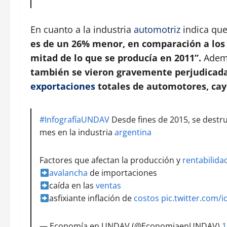
En cuanto a la industria
automotriz
indica qu
es de un 26% menor, en comparación a los 
mitad de lo que se producía en 2011”.
Ademá
también se vieron gravemente perjudicadas
exportaciones
totales de automotores, cay
#InfografíaUNDAV
Desde fines de 2015, se destr
mes en la industria
argentina
Factores que afectan la producción y
rentabilida
avalancha
de importaciones
caída en las
ventas
asfixiante inflación de
costos
pic.twitter.com/i
— Economía en UNDAV (@EconomiaenUNDAV)
1