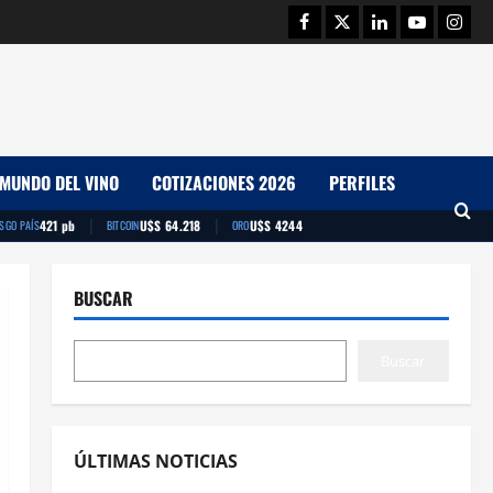
Facebook
Twitter
Linkedin
Youtube
Insta
MUNDO DEL VINO
COTIZACIONES 2026
PERFILES
|
|
421 pb
U$S 64.218
U$S 4244
ESGO PAÍS
BITCOIN
ORO
BUSCAR
Buscar
ÚLTIMAS NOTICIAS