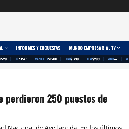
AL
INFORMES Y ENCUESTAS
MUNDO EMPRESARIAL TV
|
|
|
|
|
|
1520
$1577
$1500
$1730
$293
—
CCL
MAYORISTA
EURO
REAL
YUAN
RI
e perdieron 250 puestos de
dad Nacional de Avellaneda. En los últimos