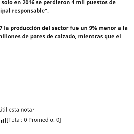
olo en 2016 se perdieron 4 mil puestos de
cipal responsable”.
7 la producción del sector fue un 9% menor a la
millones de pares de calzado, mientras que el
útil esta
nota
?
[
Total
:
0
Promedio
:
0
]