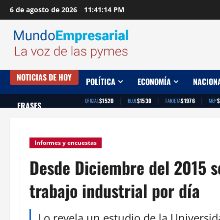
Saltar
6 de agosto de 2026
11:41:15 PM
al
contenido
NOTICIAS DE HOY
POLÍTICA
ECONOMÍA
NACION
|
|
|
$1520
$1530
$1976
$
OFICIAL
BLUE
TARJETA
MEP
FRASES
Informes y encuestas
Desde Diciembre del 2015 s
trabajo industrial por día
Lo revela un estudio de la Universi