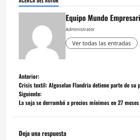
ACERCA DEL AUTOR
Equipo Mundo Empresari
Administrator
Ver todas las entradas
N
Anterior:
Crisis textil: Algoselan Flandria detiene parte de s
a
Siguiente:
v
La soja se derrumbó a precios mínimos en 27 meses
e
g
Deja una respuesta