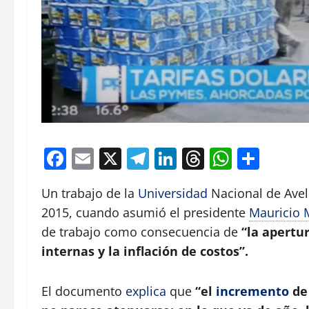
Facebook
Email
X
Telegram
LinkedIn
Threads
Whats
Comp
Un trabajo de la
Universidad
Nacional de Avel
2015, cuando asumió el presidente
Mauricio 
de trabajo como consecuencia de
“la apertu
internas y la inflación de costos”.
El documento
explica
que
“el
incremento
de 