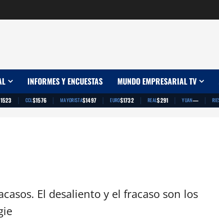
AL
INFORMES Y ENCUESTAS
MUNDO EMPRESARIAL TV
|
|
|
|
|
|
$1523
$1576
$1497
$1732
$291
—
CCL
MAYORISTA
EURO
REAL
YUAN
RIE
racasos. El desaliento y el fracaso son los
gie