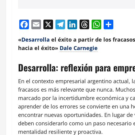
Facebook
Email
X
Telegram
LinkedIn
Threads
Whats
Comp
«
Desarrolla
el éxito a partir de los fracaso
hacia el éxito»
Dale Carnegie
Desarrolla: reflexión para empr
En el contexto empresarial argentino actual, la
fracasos es más relevante que nunca. Mucho
marcado por la incertidumbre económica y c
aprender de los errores se convierte en una 
encontrar nuevas oportunidades. En lugar de v
deben considerarlo como un paso necesario e
mentalidad resiliente y proactiva.