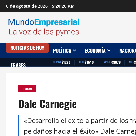
Saltar
6 de agosto de 2026
5:20:21 AM
al
contenido
NOTICIAS DE HOY
POLÍTICA
ECONOMÍA
NACION
|
|
|
$1520
$1540
$1976
OFICIAL
BLUE
TARJETA
MEP
FRASES
Frases
Dale Carnegie
«Desarrolla el éxito a partir de los f
peldaños hacia el éxito» Dale Carne