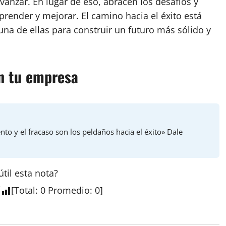
vanzar. En lugar de eso, abracen los desafíos y
render y mejorar. El camino hacia el éxito está
una de ellas para construir un futuro más sólido y
en tu empresa
iento y el fracaso son los peldaños hacia el éxito» Dale
útil esta
nota
?
[
Total
:
0
Promedio
:
0
]