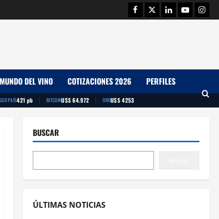
Facebook
Twitter
Linkedin
Youtube
Insta
MUNDO DEL VINO
COTIZACIONES 2026
PERFILES
|
|
421 pb
U$S 64.972
U$S 4253
SGO PAÍS
BITCOIN
ORO
BUSCAR
Buscar
ÚLTIMAS NOTICIAS