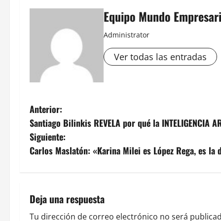
Equipo Mundo Empresari
Administrator
Ver todas las entradas
N
Anterior:
Santiago Bilinkis REVELA por qué la INTELIGENCIA A
a
Siguiente:
v
Carlos Maslatón: «Karina Milei es López Rega, es la 
e
g
Deja una respuesta
a
Tu dirección de correo electrónico no será publicad