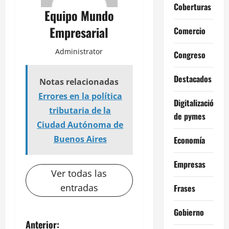
Coberturas
Equipo Mundo
Empresarial
Comercio
Administrator
Congreso
Destacados
Notas relacionadas
Errores en la política
Digitalización
tributaria de la
de pymes
Ciudad Autónoma de
Buenos Aires
Economía
Empresas
Ver todas las
entradas
Frases
Gobierno
N
Anterior: