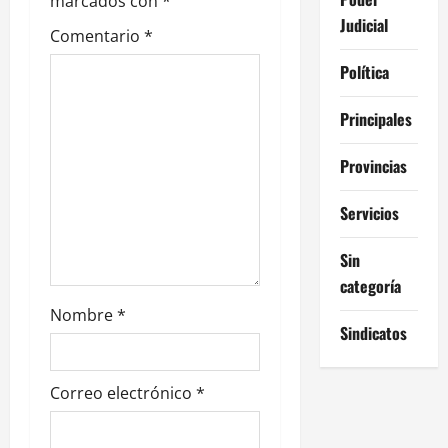
e
marcados con
*
Judicial
Comentario
*
e
Política
n
Principales
t
Provincias
r
a
Servicios
d
Sin
categoría
a
Nombre
*
Sindicatos
s
Correo electrónico
*