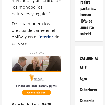
mercados y al control de
reabre
los monopolios
paritarias:
naturales y legales".
buscan
10% de
De esta manera los
aumento
precios de carne en el
salarial
AMBA y en el
interior
del
país son:
PUBLICIDAD
CATEGORIAS
AFIP
Agro
Coberturas
Comercio
Asado de tira: $679