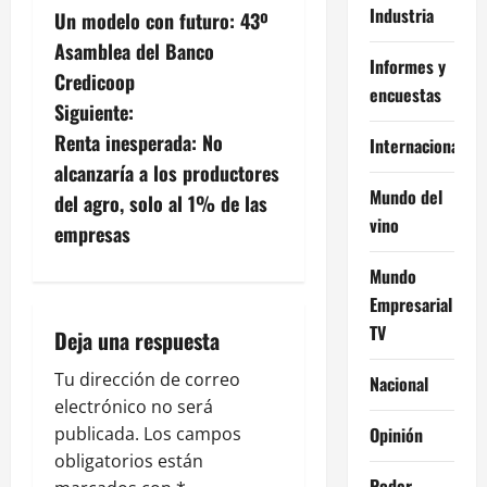
Industria
Un modelo con futuro: 43º
a
Asamblea del Banco
Informes y
v
Credicoop
encuestas
Siguiente:
e
Renta inesperada: No
Internacional
g
alcanzaría a los productores
Mundo del
del agro, solo al 1% de las
a
vino
empresas
c
Mundo
Empresarial
i
TV
Deja una respuesta
ó
Tu dirección de correo
Nacional
n
electrónico no será
Opinión
publicada.
Los campos
d
obligatorios están
Poder