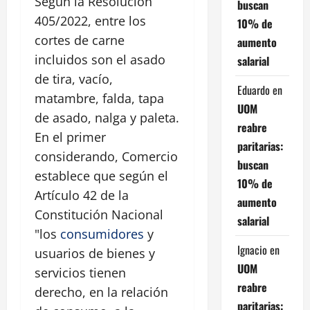
Según la Resolución
buscan
405/2022, entre los
10% de
cortes de carne
aumento
incluidos son el asado
salarial
de tira, vacío,
Eduardo
en
matambre, falda, tapa
UOM
de asado, nalga y paleta.
reabre
En el primer
paritarias:
considerando, Comercio
buscan
establece que según el
10% de
Artículo 42 de la
aumento
Constitución Nacional
salarial
"los
consumidores
y
Ignacio
en
usuarios de bienes y
UOM
servicios tienen
reabre
derecho, en la relación
paritarias: