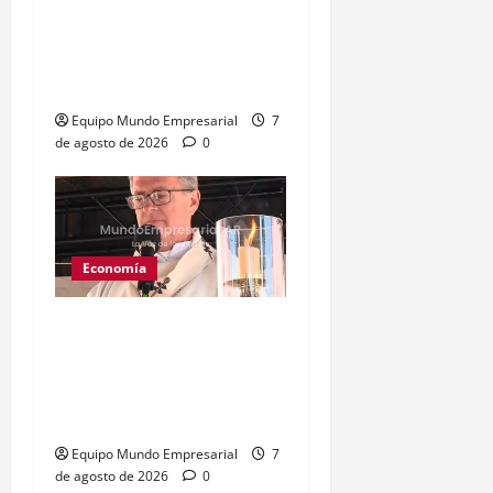
atractivo para carry
trade, más bonos CER y
duales
Equipo Mundo Empresarial
7
de agosto de 2026
0
Economía
García Cuerva critica al
gobierno por su
indiferencia hacia los
salarios
Equipo Mundo Empresarial
7
de agosto de 2026
0