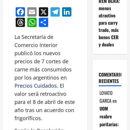
REM BCRA:
menos
Facebook
Email
X
Telegram
LinkedIn
atractivo
Threads
WhatsApp
Compartir
para carry
trade, más
La Secretaría de
bonos CER
y duales
Comercio Interior
publicó los nuevos
precios de 7 cortes de
carne más consumidos
COMENTARIOS
por los argentinos en
RECIENTES
Precios Cuidados
. El
LOVATO
valor será retroactivo
GARCA
en
para el 8 de abril de este
UOM
año tras un acuerdo con
reabre
frigoríficos.
paritarias: