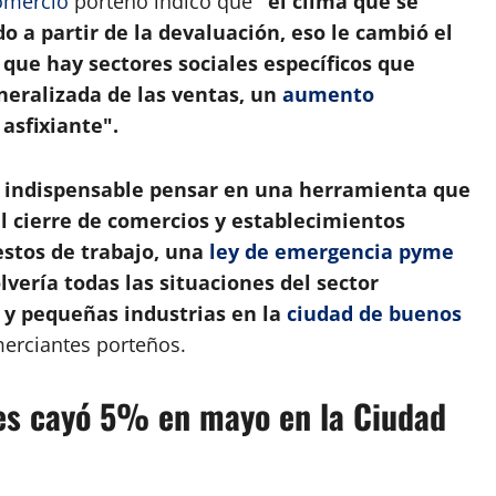
omercio
porteño indicó que
"el clima que se
o a partir de la devaluación, eso le cambió el
 que hay sectores sociales específicos que
eralizada de las ventas, un
aumento
 asfixiante".
s indispensable pensar en una herramienta que
el cierre de comercios y establecimientos
stos de trabajo, una
ley de emergencia pyme
vería todas las situaciones del sector
o y pequeñas industrias en la
ciudad de buenos
merciantes porteños.
es cayó 5% en mayo en la Ciudad