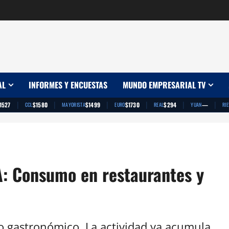
AL
INFORMES Y ENCUESTAS
MUNDO EMPRESARIAL TV
|
|
|
|
|
|
1527
$1580
$1499
$1730
$294
—
CCL
MAYORISTA
EURO
REAL
YUAN
RI
A: Consumo en restaurantes y
ro gastronómico. La actividad ya acumula