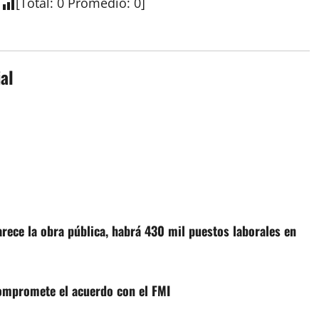
[
Total
:
0
Promedio
:
0
]
al
rece la obra pública, habrá 430 mil puestos laborales en
compromete el acuerdo con el FMI