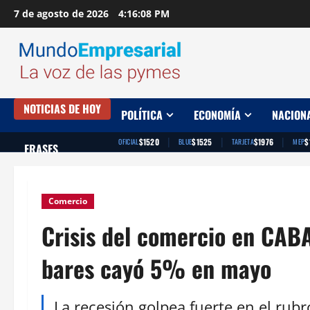
Saltar
7 de agosto de 2026
4:16:09 PM
al
contenido
NOTICIAS DE HOY
POLÍTICA
ECONOMÍA
NACION
|
|
|
$1520
$1525
$1976
$
OFICIAL
BLUE
TARJETA
MEP
FRASES
Comercio
Crisis del comercio en CAB
bares cayó 5% en mayo
La recesión golpea fuerte en el rub