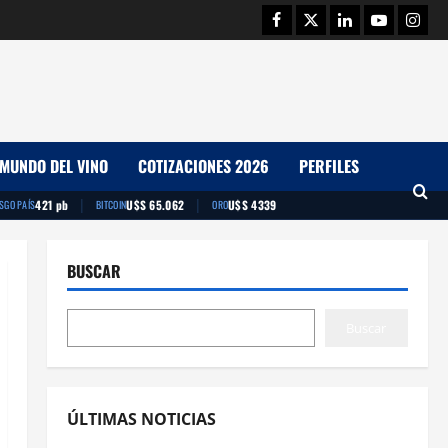
Facebook
Twitter
Linkedin
Youtube
Insta
MUNDO DEL VINO
COTIZACIONES 2026
PERFILES
|
|
421 pb
U$S 65.062
U$S 4339
ESGO PAÍS
BITCOIN
ORO
BUSCAR
Buscar
ÚLTIMAS NOTICIAS