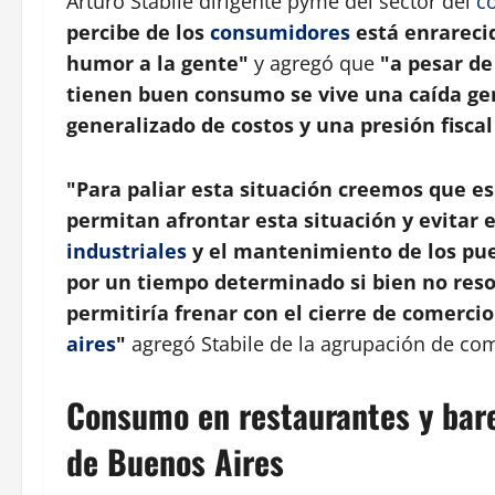
Arturo Stabile dirigente pyme del sector del
c
percibe de los
consumidores
está enrarecid
humor a la gente"
y agregó que
"a pesar de
tienen buen consumo se vive una caída gen
generalizado de costos y una presión fiscal
"Para paliar esta situación creemos que e
permitan afrontar esta situación y evitar 
industriales
y el mantenimiento de los pue
por un tiempo determinado si bien no resol
permitiría frenar con el cierre de comerci
aires
"
agregó Stabile de la agrupación de co
Consumo en restaurantes y bar
de Buenos Aires