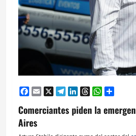
Facebook
Email
X
Telegram
LinkedIn
Threads
Whats
Comp
Comerciantes piden la emergen
Aires