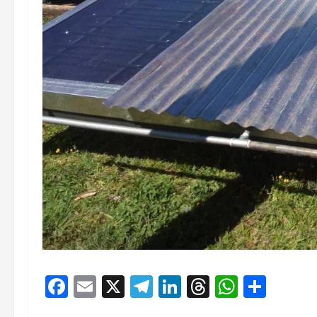
Facebook
Email
X
Telegram
LinkedIn
Threads
Whats
Comp