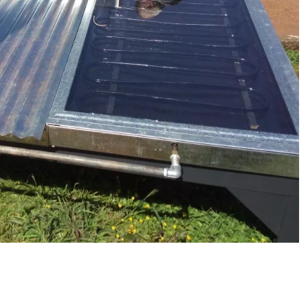
App
artir