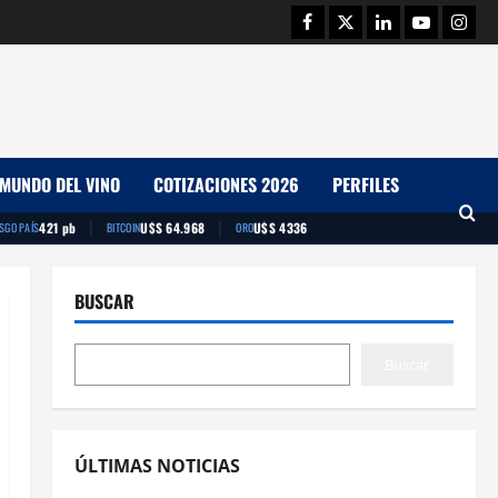
Facebook
Twitter
Linkedin
Youtube
Insta
MUNDO DEL VINO
COTIZACIONES 2026
PERFILES
|
|
421 pb
U$S 64.968
U$S 4336
ESGO PAÍS
BITCOIN
ORO
BUSCAR
Buscar
ÚLTIMAS NOTICIAS