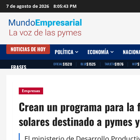
Saltar
7 de agosto de 2026
8:05:44 PM
al
contenido
NOTICIAS DE HOY
POLÍTICA
ECONOMÍA
NACION
|
|
|
$1520
$1525
$1976
$
OFICIAL
BLUE
TARJETA
MEP
FRASES
Empresas
Crean un programa para la f
solares destinado a pymes y
El ministerio de Desarrollo Produc