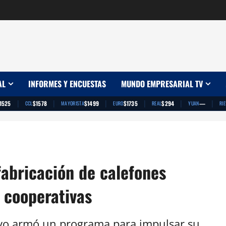
AL
INFORMES Y ENCUESTAS
MUNDO EMPRESARIAL TV
|
|
|
|
|
|
1525
$1578
$1499
$1735
$294
—
CCL
MAYORISTA
EURO
REAL
YUAN
RI
abricación de calefones
 cooperativas
tivo armó un programa para impulsar su