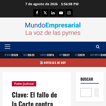
Saltar
7 de agosto de 2026
5:56:09 PM
al
Facebook
Twitter
Linkedin
Youtube
Instagram
contenido
Menú
principal
|
|
|
|
|
$1520
$1525
$1976
$1527
$1579
$14
OFICIAL
BLUE
TARJETA
MEP
CCL
MAYORISTA
NOTICIAS DE HOY
BUSCAR
Poder Judicial
Clave: El fallo de
Buscar
la Corte contra