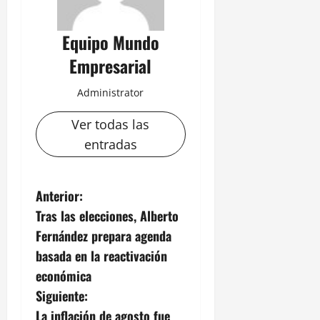
Equipo Mundo
Empresarial
Administrator
Ver todas las
entradas
N
Anterior:
Tras las elecciones, Alberto
a
Fernández prepara agenda
v
basada en la reactivación
económica
e
Siguiente:
g
La inflación de agosto fue