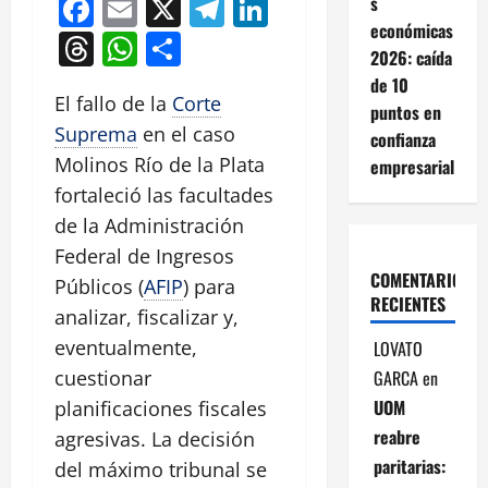
Facebook
Email
X
Telegram
LinkedIn
s
económicas
Threads
WhatsApp
Compartir
2026: caída
de 10
El fallo de la
Corte
puntos en
Suprema
en el caso
confianza
Molinos Río de la Plata
empresarial
fortaleció las facultades
de la Administración
Federal de Ingresos
COMENTARIOS
Públicos (
AFIP
) para
RECIENTES
analizar, fiscalizar y,
eventualmente,
LOVATO
GARCA
en
cuestionar
UOM
planificaciones fiscales
reabre
agresivas. La decisión
paritarias:
del máximo tribunal se