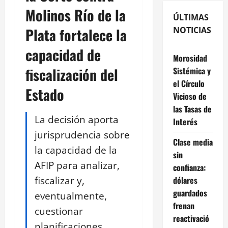
Molinos Río de la
ÚLTIMAS
Plata fortalece la
NOTICIAS
capacidad de
Morosidad
fiscalización del
Sistémica y
el Círculo
Estado
Vicioso de
las Tasas de
La decisión aporta
Interés
jurisprudencia sobre
Clase media
la capacidad de la
sin
AFIP para analizar,
confianza:
fiscalizar y,
dólares
guardados
eventualmente,
frenan
cuestionar
reactivació
planificaciones