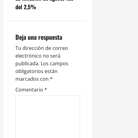
del 2,5%
a
c
i
Deja una respuesta
ó
Tu dirección de correo
electrónico no será
n
publicada.
Los campos
obligatorios están
d
marcados con
*
e
Comentario
*
e
n
t