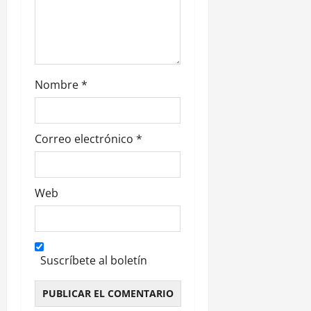
r
a
d
Nombre
*
a
s
Correo electrónico
*
Web
Suscríbete al boletín