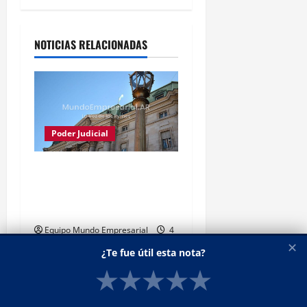
Alternative:
NOTICIAS RELACIONADAS
Poder Judicial
Justicia frena conversión
del Banco Nación en
sociedad anónima
Equipo Mundo Empresarial
4
de agosto de 2026
0
✕
¿Te fue útil esta nota?
★
★
★
★
★
AFIP
Destacados