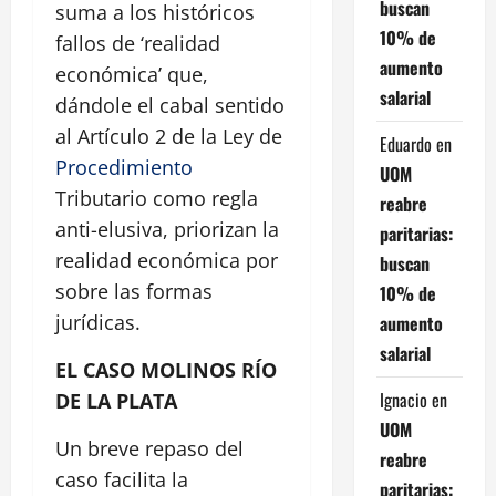
buscan
suma a los históricos
10% de
fallos de ‘realidad
aumento
económica’ que,
salarial
dándole el cabal sentido
al Artículo 2 de la Ley de
Eduardo
en
Procedimiento
UOM
Tributario como regla
reabre
anti-elusiva, priorizan la
paritarias:
realidad económica por
buscan
sobre las formas
10% de
jurídicas.
aumento
salarial
EL CASO MOLINOS RÍO
Ignacio
en
DE LA PLATA
UOM
Un breve repaso del
reabre
caso facilita la
paritarias: