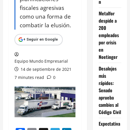
n
fiscales agresivas
Metalfor
como una forma de
despide a
combatir la elusión.
200
empleados
+ Seguir en Google
por crisis
en
Noetinger
Equipo Mundo Empresarial
Desalojos
14 de septiembre de 2021
más
7 minutes read
0
rápidos:
Senado
aprueba
cambios al
Código Civil
Expectativa