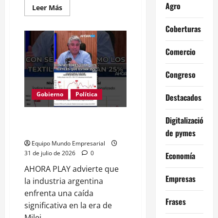
Agro
Leer
Leer Más
más
acerca
Coberturas
de
Senado
debate
Super
Comercio
RIGI:
inversión
de
Congreso
USD
1.000
millones
Gobierno
Política
en
Destacados
juego
Textiles caen 25% y precios
Digitalización
suben 160% con Milei
de pymes
Equipo Mundo Empresarial
31 de julio de 2026
0
Economía
AHORA PLAY advierte que
Empresas
la industria argentina
enfrenta una caída
Frases
significativa en la era de
Milei.