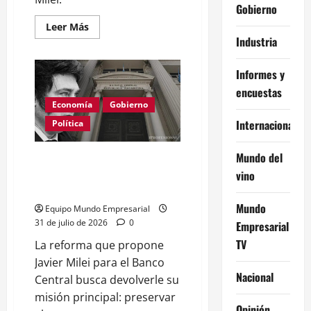
Gobierno
Leer
Leer Más
más
Industria
acerca
de
Textiles
Informes y
caen
25%
encuestas
y
precios
Economía
Gobierno
suben
Internacional
160%
Política
con
Milei
Mundo del
Reforma del BCRA: el peso
podría fortalecerse hasta 20%
vino
con cambios de Milei
Mundo
Equipo Mundo Empresarial
31 de julio de 2026
0
Empresarial
TV
La reforma que propone
Javier Milei para el Banco
Nacional
Central busca devolverle su
misión principal: preservar
Opinión