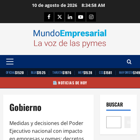
Saltar
10 de agosto de 2026
8:34:59 AM
al
Facebook
Twitter
Linkedin
Youtube
Instagram
contenido
Menú
principal
|
|
|
|
|
$1520
$1525
$1976
$1528
$1581
$14
OFICIAL
BLUE
TARJETA
MEP
CCL
MAYORISTA
NOTICIAS DE HOY
Gobierno
BUSCAR
Buscar
Medidas y decisiones del Poder
Ejecutivo nacional con impacto
en empresas y pymes: decretos,