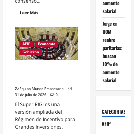
consenso...
aumento
salarial
Leer
Leer Más
más
acerca
Jorge
en
de
Georgieva
UOM
advierte
que
reabre
el
AFIP
Economía
ajuste
paritarias:
de
Gobierno
Milei
buscan
carece
de
10% de
apoyo
Senado debate Super RIGI:
y
aumento
inversión de USD 1.000
podría
salarial
colapsar
millones en juego
Equipo Mundo Empresarial
31 de julio de 2026
0
El Super RIGI es una
CATEGORIAS
versión ampliada del
Régimen de Incentivo para
AFIP
Grandes Inversiones.