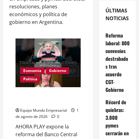
resoluciones, planes
ÚLTIMAS
económicos y política de
NOTICIAS
gobierno en Argentina.
Reforma
laboral: 800
convenios
destrabado
s tras
Economía
Gobierno
acuerdo
Política
CGT-
Gobierno
Reforma del BCRA: un espejito
Récord de
de color que ignora a las pymes
quiebras:
Equipo Mundo Empresarial
1
3.000
de agosto de 2026
0
pymes
AHORA PLAY expone la
cerrarán en
reforma del Banco Central