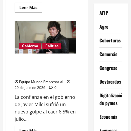
Leer
Leer Más
más
AFIP
acerca
de
Economista
Agro
uruguayo
cuestiona
independencia
Coberturas
del
Banco
Gobierno
Política
Central
argentino
Comercio
Confianza en el Gobierno de
Milei cae 6,5% en julio, mínimo
Congreso
histórico
Destacados
Equipo Mundo Empresarial
29 de julio de 2026
0
Digitalización
La confianza en el gobierno
de pymes
de Javier Milei sufrió un
nuevo golpe al caer 6,5% en
Economía
julio,...
Empresas
Leer
Leer Más