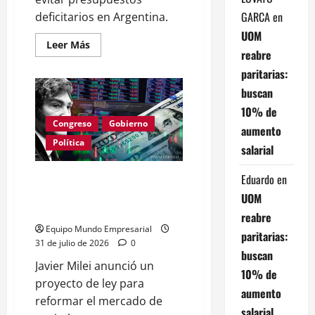
GARCA
en
deficitarios en Argentina.
UOM
Leer
Leer Más
reabre
más
acerca
paritarias:
de
Milei
buscan
propone
«grillete
10% de
fiscal»
para
Congreso
Gobierno
aumento
controlar
el
Política
salarial
gasto
público
Eduardo
en
Milei anuncia reformas en
capitales y seguros: impacto en
UOM
el crédito
reabre
Equipo Mundo Empresarial
paritarias:
31 de julio de 2026
0
buscan
Javier Milei anunció un
10% de
proyecto de ley para
aumento
reformar el mercado de
salarial