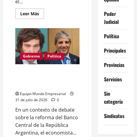
el...
Poder
Leer
Leer Más
más
Judicial
acerca
de
Reforma
del
Política
BCRA:
el
peso
Principales
podría
fortalecerse
Gobierno
Política
hasta
Provincias
20%
con
Economista uruguayo cuestiona
cambios
de
independencia del Banco
Servicios
Milei
Central argentino
Sin
Equipo Mundo Empresarial
31 de julio de 2026
0
categoría
En un contexto de debate
Sindicatos
sobre la reforma del Banco
Central de la República
Argentina, el economista...