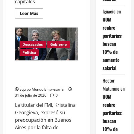
capitales.
Ignacio
en
Leer
Leer Más
más
UOM
acerca
de
reabre
Milei
anuncia
paritarias:
reformas
en
buscan
Destacados
Gobierno
capitales
y
10% de
Política
seguros:
aumento
impacto
en
salarial
Georgieva advierte que el
el
crédito
ajuste de Milei carece de apoyo
Hector
y podría colapsar
Maturano
en
Equipo Mundo Empresarial
31 de julio de 2026
0
UOM
reabre
La titular del FMI, Kristalina
paritarias:
Georgieva, expresó su
preocupación en Buenos
buscan
Aires por la falta de
10% de