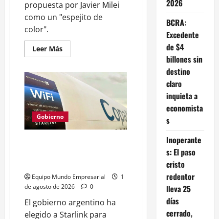
2026
propuesta por Javier Milei
como un "espejito de
BCRA:
color".
Excedente
de $4
Leer
Leer Más
más
billones sin
acerca
de
destino
Reforma
claro
del
BCRA:
inquieta a
un
espejito
economista
de
color
Gobierno
s
que
ignora
a
Inoperante
Starlink lidera plan de Internet
las
s: El paso
pymes
satelital para 1.000 escuelas
argentinas
cristo
redentor
Equipo Mundo Empresarial
1
de agosto de 2026
0
lleva 25
días
El gobierno argentino ha
cerrado,
elegido a Starlink para