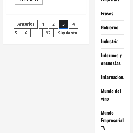
más
acerca
de
Frases
Confianza
en
Paginación
Anterior
1
2
3
4
el
Gobierno
Gobierno
de
5
6
…
92
Siguiente
de
Milei
Industria
cae
6,5%
entradas
en
julio,
Informes y
mínimo
histórico
encuestas
Internacional
Mundo del
vino
Mundo
Empresarial
TV