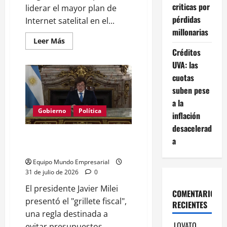
criticas por
liderar el mayor plan de
pérdidas
Internet satelital en el...
millonarias
Leer
Leer Más
más
Créditos
acerca
de
UVA: las
Starlink
lidera
cuotas
plan
suben pese
de
Internet
a la
satelital
para
Gobierno
Política
inflación
1.000
escuelas
desacelerad
argentinas
Milei propone «grillete fiscal»
a
para controlar el gasto público
Equipo Mundo Empresarial
31 de julio de 2026
0
El presidente Javier Milei
COMENTARIOS
presentó el "grillete fiscal",
RECIENTES
una regla destinada a
LOVATO
evitar presupuestos