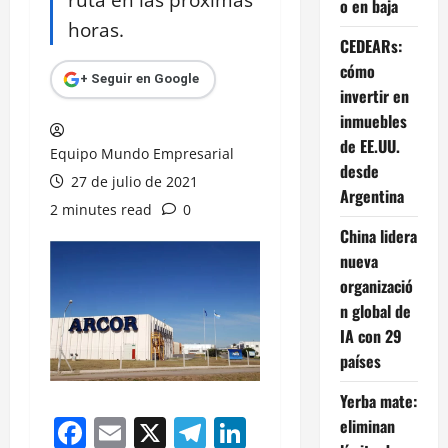
o en baja
horas.
CEDEARs:
cómo
+ Seguir en Google
invertir en
inmuebles
de EE.UU.
Equipo Mundo Empresarial
desde
27 de julio de 2021
Argentina
2 minutes read
0
China lidera
nueva
organizació
n global de
IA con 29
países
Yerba mate:
Facebook
Email
X
Telegram
LinkedIn
eliminan