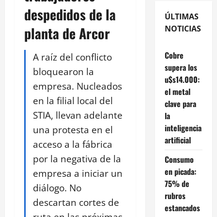
despedidos de la
ÚLTIMAS
planta de Arcor
NOTICIAS
Cobre
A raíz del conflicto
supera los
bloquearon la
u$s14.000:
empresa. Nucleados
el metal
en la filial local del
clave para
STIA, llevan adelante
la
inteligencia
una protesta en el
artificial
acceso a la fábrica
por la negativa de la
Consumo
en picada:
empresa a iniciar un
75% de
diálogo. No
rubros
descartan cortes de
estancados
ruta en las próximas