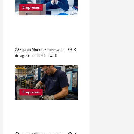
Empresas
Precarización laboral:
cuentapropistas pierden
hasta 28% de ingresos
Equipo Mundo Empresarial
8
de agosto de 2026
0
Empresas
La euforia mundialista no
salva a las pymes: caída
del 2,5% en ventas