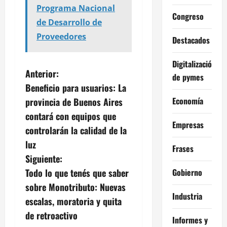
Programa Nacional
Congreso
de Desarrollo de
Proveedores
Destacados
Digitalización
N
Anterior:
de pymes
Beneficio para usuarios: La
a
Economía
provincia de Buenos Aires
v
contará con equipos que
Empresas
controlarán la calidad de la
e
luz
Frases
g
Siguiente:
Gobierno
Todo lo que tenés que saber
a
sobre Monotributo: Nuevas
Industria
c
escalas, moratoria y quita
de retroactivo
Informes y
i