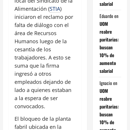
local del Sindicato de la
salarial
Alimentación (
STIA
)
Eduardo
en
iniciaron el reclamo por
UOM
falta de diálogo con el
reabre
área de Recursos
paritarias:
Humanos luego de la
buscan
cesantía de los
10% de
trabajadores. A esto se
aumento
suma que la firma
salarial
ingresó a otros
empleados dejando de
Ignacio
en
lado a quienes estaban
UOM
a la espera de ser
reabre
convocados.
paritarias:
buscan
El bloqueo de la planta
10% de
fabril ubicada en la
aumento