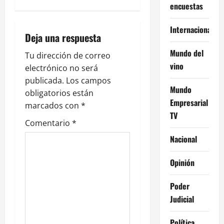
encuestas
ó
Internacional
n
Deja una respuesta
Mundo del
d
Tu dirección de correo
vino
electrónico no será
e
publicada.
Los campos
Mundo
obligatorios están
e
Empresarial
marcados con
*
TV
n
Comentario
*
Nacional
t
r
Opinión
a
Poder
Judicial
d
Política