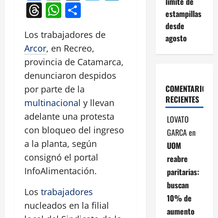
límite de
Threads
WhatsApp
Compartir
estampillas
desde
Los trabajadores de
agosto
Arcor
, en Recreo,
provincia de Catamarca,
denunciaron despidos
COMENTARIOS
por parte de la
RECIENTES
multinacional
y llevan
adelante una protesta
LOVATO
con bloqueo del ingreso
GARCA
en
a la planta, según
UOM
consignó el portal
reabre
InfoAlimentación.
paritarias:
buscan
Los
trabajadores
10% de
nucleados en la filial
aumento