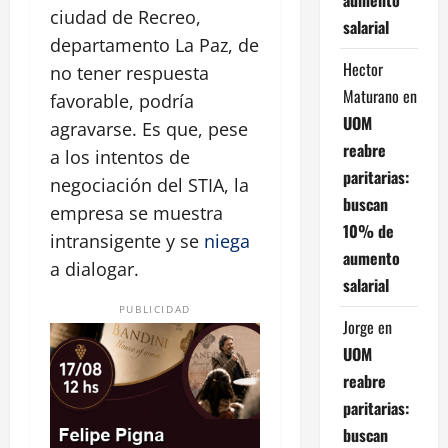
ciudad de Recreo,
salarial
departamento La Paz, de
Hector
no tener respuesta
Maturano
en
favorable, podría
UOM
agravarse. Es que, pese
reabre
a los intentos de
paritarias:
negociación del STIA, la
buscan
empresa se muestra
10% de
intransigente y se
niega
aumento
a dialogar.
salarial
PUBLICIDAD
Jorge
en
UOM
reabre
paritarias:
buscan