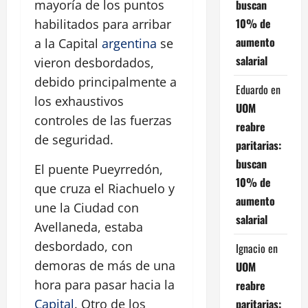
buscan
mayoría de los puntos
10% de
habilitados para arribar
aumento
a la Capital
argentina
se
salarial
vieron desbordados,
debido principalmente a
Eduardo
en
los exhaustivos
UOM
controles de las fuerzas
reabre
de seguridad.
paritarias:
buscan
El puente Pueyrredón,
10% de
que cruza el Riachuelo y
aumento
une la Ciudad con
salarial
Avellaneda, estaba
desbordado, con
Ignacio
en
demoras de más de una
UOM
hora para pasar hacia la
reabre
paritarias:
Capital
. Otro de los