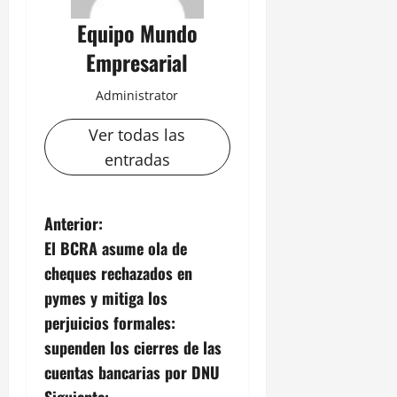
Equipo Mundo
Empresarial
Administrator
Ver todas las
entradas
N
Anterior:
El BCRA asume ola de
a
cheques rechazados en
v
pymes y mitiga los
perjuicios formales:
e
supenden los cierres de las
g
cuentas bancarias por DNU
Siguiente: