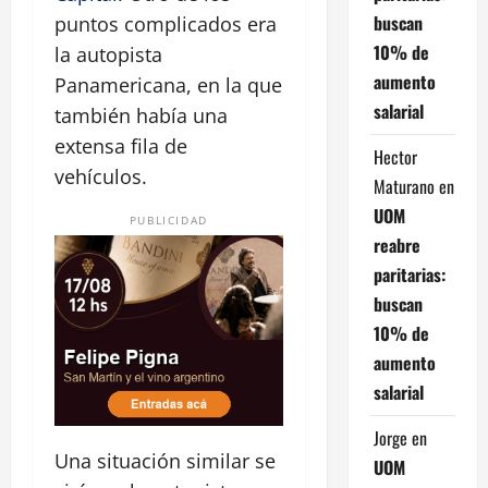
buscan
puntos complicados era
10% de
la autopista
aumento
Panamericana, en la que
salarial
también había una
extensa fila de
Hector
vehículos.
Maturano
en
UOM
PUBLICIDAD
reabre
paritarias:
buscan
10% de
aumento
salarial
Jorge
en
Una situación similar se
UOM