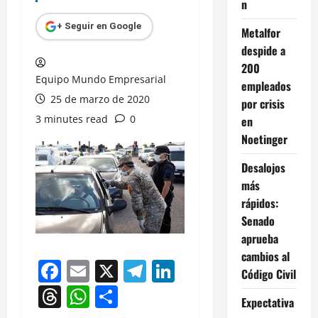
n
+ Seguir en Google
Metalfor
despide a
200
Equipo Mundo Empresarial
empleados
25 de marzo de 2020
por crisis
3 minutes read
0
en
Noetinger
Desalojos
más
rápidos:
Senado
aprueba
cambios al
Facebook
Email
X
Telegram
LinkedIn
Código Civil
Threads
WhatsApp
Compartir
Expectativa