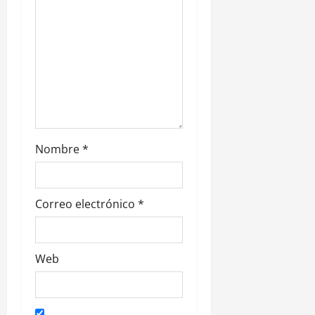
a
d
a
s
Nombre
*
Correo electrónico
*
Web