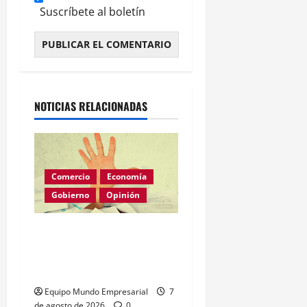
Suscríbete al boletín
Alternative:
NOTICIAS RELACIONADAS
Comercio
Economía
Gobierno
Opinión
Morosidad Sistémica y el
Círculo Vicioso de las
Tasas de Interés
Equipo Mundo Empresarial
7
de agosto de 2026
0