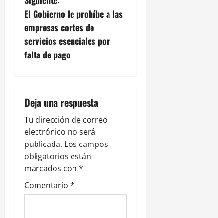
a
El Gobierno le prohíbe a las
c
empresas cortes de
servicios esenciales por
i
falta de pago
ó
n
Deja una respuesta
d
Tu dirección de correo
e
electrónico no será
publicada.
Los campos
e
obligatorios están
n
marcados con
*
Comentario
*
t
r