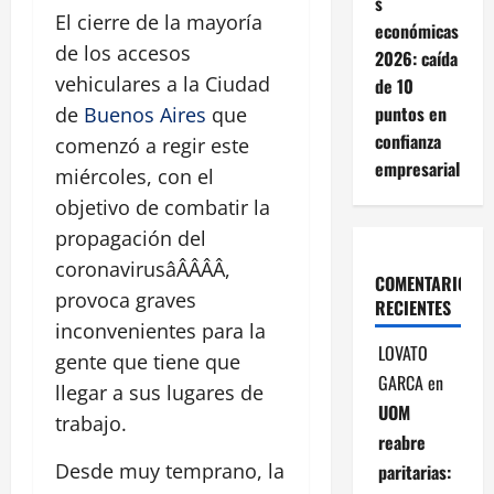
s
El cierre de la mayoría
económicas
de los accesos
2026: caída
vehiculares a la Ciudad
de 10
puntos en
de
Buenos Aires
que
confianza
comenzó a regir este
empresarial
miércoles, con el
objetivo de combatir la
propagación del
coronavirusâÂÂÂÂ,
COMENTARIOS
provoca graves
RECIENTES
inconvenientes para la
LOVATO
gente que tiene que
GARCA
en
llegar a sus lugares de
UOM
trabajo.
reabre
Desde muy temprano, la
paritarias: