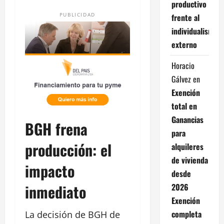
productivo
PUBLICIDAD
frente al
individualismo
externo
Horacio
Gálvez
en
Exención
total en
Ganancias
BGH frena
para
producción: el
alquileres
de vivienda
impacto
desde
inmediato
2026
Exención
completa
La decisión de BGH de