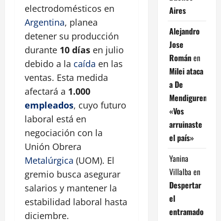
electrodomésticos en
Aires
Argentina
, planea
Alejandro
detener su producción
Jose
durante
10 días
en julio
Román
en
debido a la
caída
en las
Milei ataca
ventas. Esta medida
a De
afectará a
1.000
Mendiguren:
empleados
, cuyo futuro
«Vos
laboral está en
arruinaste
negociación con la
el país»
Unión Obrera
Yanina
Metalúrgica
(UOM). El
Villalba
en
gremio busca asegurar
Despertar
salarios y mantener la
el
estabilidad laboral hasta
entramado
diciembre.