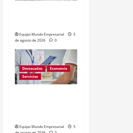
Cierre de 41.000 kioscos
en Argentina dispara
alerta de crisis
Equipo Mundo Empresarial
5
de agosto de 2026
0
Destacados
Economía
Servicios
Corte Suprema: prepagas
no cubrirán fármacos
importados sin
bioequivalencia
Equipo Mundo Empresarial
5
de agosto de 2026
0