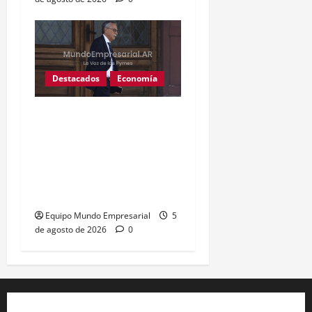
Destacados
Economía
Ministerio de Salud:
Detienen a los directores
del ANMAT y del INAME
por las 114 muertes por
fentanilo contaminado
Equipo Mundo Empresarial
5
de agosto de 2026
0