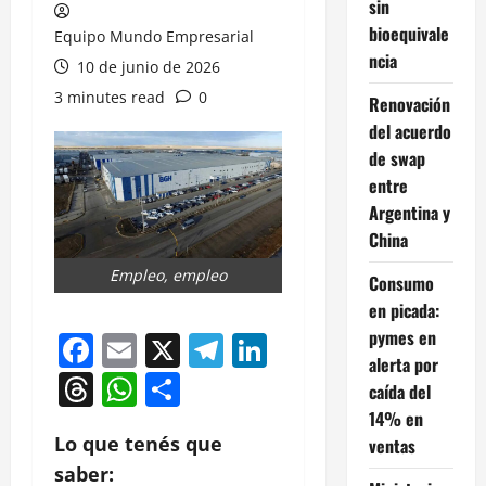
sin
bioequivale
Equipo Mundo Empresarial
ncia
10 de junio de 2026
3 minutes read
0
Renovación
del acuerdo
de swap
entre
Argentina y
China
Empleo, empleo
Consumo
en picada:
pymes en
Facebook
Email
X
Telegram
LinkedIn
alerta por
Threads
WhatsApp
Compartir
caída del
14% en
Lo que tenés que
ventas
saber: