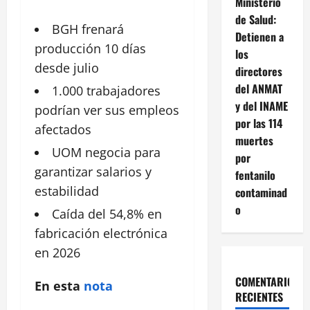
Ministerio
de Salud:
BGH frenará
Detienen a
producción
10 días
los
desde julio
directores
del ANMAT
1.000
trabajadores
y del INAME
podrían ver sus empleos
por las 114
afectados
muertes
UOM negocia para
por
garantizar salarios y
fentanilo
estabilidad
contaminad
o
Caída del 54,8% en
fabricación
electrónica
en 2026
COMENTARIOS
En esta
nota
RECIENTES