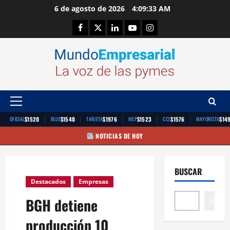
Saltar
6 de agosto de 2026
4:09:33 AM
al
Facebook
Twitter
Linkedin
Youtube
Instagram
contenido
Menú
principal
|
|
|
|
|
$1520
$1540
$1976
$1523
$1576
$14
OFICIAL
BLUE
TARJETA
MEP
CCL
MAYORISTA
NOTICIAS DE HOY
BUSCAR
Destacados
Empresas
BGH detiene
Buscar
producción 10