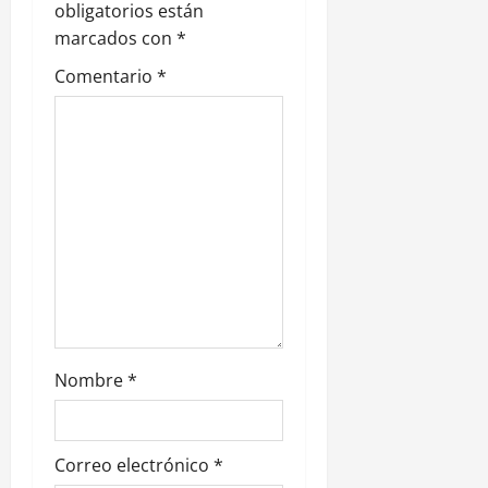
obligatorios están
d
marcados con
*
e
Comentario
*
e
n
t
r
a
d
Nombre
*
a
s
Correo electrónico
*