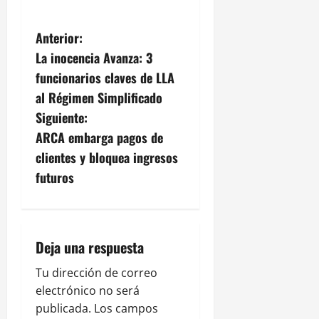
N
Anterior:
La inocencia Avanza: 3
a
funcionarios claves de LLA
v
al Régimen Simplificado
Siguiente:
e
ARCA embarga pagos de
g
clientes y bloquea ingresos
futuros
a
c
i
Deja una respuesta
ó
Tu dirección de correo
electrónico no será
n
publicada.
Los campos