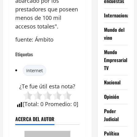
abarcado por los
encuestas
prestadores que poseen
Internacional
menos de 100 mil
accesos totales".
Mundo del
vino
fuente: Ámbito
Mundo
Etiquetas
Empresarial
TV
internet
Nacional
¿Te fue útil esta
nota
?
Opinión
[
Total
:
0
Promedio
:
0
]
Poder
Judicial
ACERCA DEL AUTOR
Política