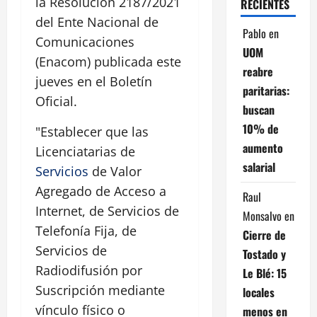
la Resolución 2187/2021
RECIENTES
del Ente Nacional de
Pablo
en
Comunicaciones
UOM
(Enacom) publicada este
reabre
jueves en el Boletín
paritarias:
Oficial.
buscan
10% de
"Establecer que las
aumento
Licenciatarias de
salarial
Servicios
de Valor
Agregado de Acceso a
Raul
Internet, de Servicios de
Monsalvo
en
Telefonía Fija, de
Cierre de
Servicios de
Tostado y
Radiodifusión por
Le Blé: 15
Suscripción mediante
locales
vínculo físico o
menos en