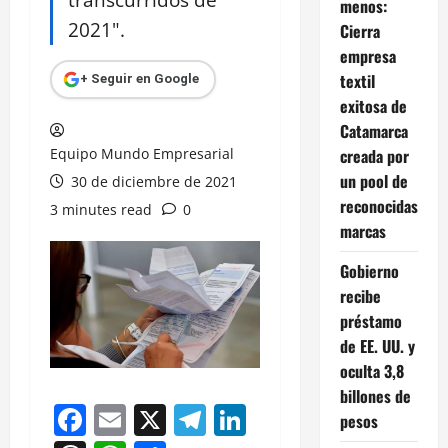
menos:
2021".
Cierra
empresa
textil
+ Seguir en Google
exitosa de
Catamarca
Equipo Mundo Empresarial
creada por
un pool de
30 de diciembre de 2021
reconocidas
3 minutes read
0
marcas
Gobierno
recibe
préstamo
de EE. UU. y
oculta 3,8
billones de
Facebook
Email
X
Telegram
LinkedIn
pesos