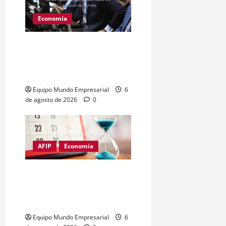
Economía
Senador Benegas Lynch
en la mira por asesoría en
tierras rurales
Equipo Mundo Empresarial
6
de agosto de 2026
0
AFIP
Economía
Monotributo: piden 10
días más para la
recategorización
Equipo Mundo Empresarial
6