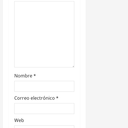
n
t
r
a
d
a
s
Nombre
*
Correo electrónico
*
Web