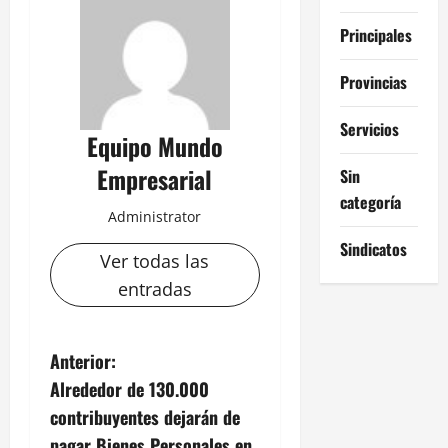
Principales
Provincias
Servicios
Equipo Mundo
Empresarial
Sin
categoría
Administrator
Sindicatos
Ver todas las
entradas
N
Anterior:
Alrededor de 130.000
a
contribuyentes dejarán de
pagar Bienes Personales en