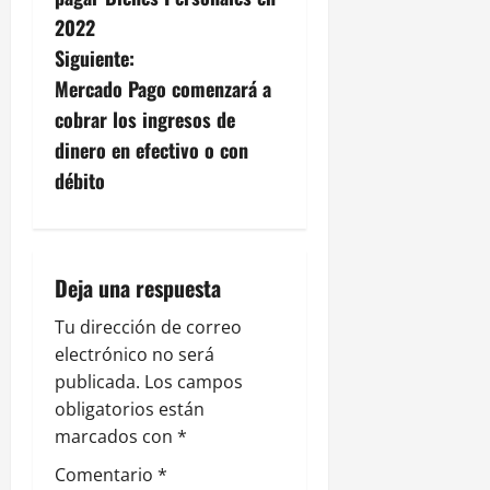
v
2022
e
Siguiente:
g
Mercado Pago comenzará a
cobrar los ingresos de
a
dinero en efectivo o con
c
débito
i
ó
Deja una respuesta
n
Tu dirección de correo
electrónico no será
d
publicada.
Los campos
e
obligatorios están
marcados con
*
e
Comentario
*