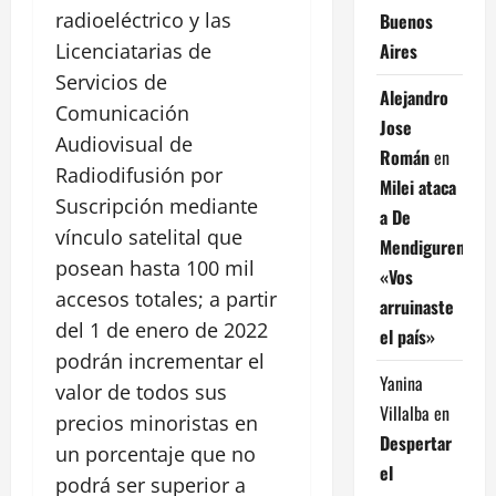
radioeléctrico y las
Buenos
Aires
Licenciatarias de
Servicios de
Alejandro
Comunicación
Jose
Audiovisual de
Román
en
Radiodifusión por
Milei ataca
Suscripción mediante
a De
vínculo satelital que
Mendiguren:
posean hasta 100 mil
«Vos
accesos totales; a partir
arruinaste
del 1 de enero de 2022
el país»
podrán incrementar el
Yanina
valor de todos sus
Villalba
en
precios minoristas en
Despertar
un porcentaje que no
el
podrá ser superior a