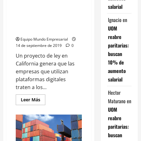
California: se aprobó una ley
salarial
que obliga a Uber a registrar a
los conductores como
Ignacio
en
empleados, rige también para
UOM
otras plataformas
reabre
Equipo Mundo Empresarial
paritarias:
14 de septiembre de 2019
0
buscan
Un proyecto de ley en
10% de
California genera que las
aumento
empresas que utilizan
salarial
plataformas digitales
traten a los...
Hector
Leer
Leer Más
Maturano
en
más
acerca
UOM
de
California:
reabre
se
paritarias:
aprobó
una
buscan
ley
que