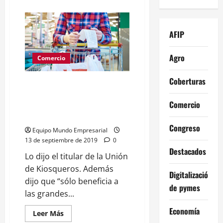
acerca
de
CINA
denuncia
que
AFIP
YPF
facilita
la
Agro
construcción
Comercio
de
barcazas
en
Coberturas
Palacios (UKRA): “El descuento
el
extranjero
del IVA a los alimentos es un
y
Comercio
fracaso, como fue lo de precios
perjudica
la
esenciales”
industria
Congreso
naval
Equipo Mundo Empresarial
nacional
13 de septiembre de 2019
0
Destacados
Lo dijo el titular de la Unión
de Kiosqueros. Además
Digitalización
dijo que “sólo beneficia a
de pymes
las grandes...
Economía
Leer
Leer Más
más