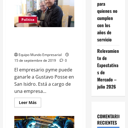
para
años
de
quienes no
negociaciones
la
cumplen
harina
Política
de
con los
soja
años de
argentina
Federico Gelay, el empresario
ingresará
servicio
a
pyme que puede llegar a la
China
intendencia en San isidro
Relevamien
Equipo Mundo Empresarial
to de
15 de septiembre de 2019
0
Expectativa
El empresario pyme puede
s de
ganarle a Gustavo Posse en
Mercado –
San Isidro. Está a cargo de
julio 2026
una empresa...
Leer
Leer Más
más
acerca
de
COMENTARIOS
Federico
RECIENTES
Gelay,
el