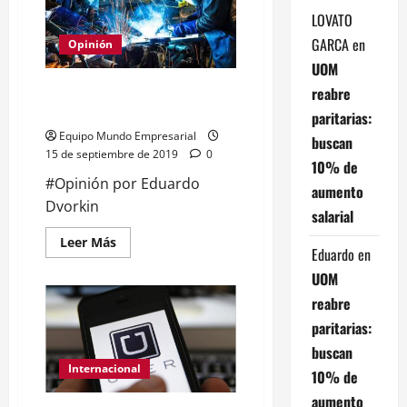
empresario
LOVATO
pyme
que
GARCA
en
puede
Opinión
llegar
UOM
a
la
Dar impulso a una relación
reabre
intendencia
en
virtuosa
paritarias:
San
isidro
Equipo Mundo Empresarial
buscan
15 de septiembre de 2019
0
10% de
#Opinión por Eduardo
aumento
Dvorkin
salarial
Leer
Leer Más
Eduardo
en
más
acerca
UOM
de
Dar
reabre
impulso
a
paritarias:
una
relación
buscan
virtuosa
Internacional
10% de
aumento