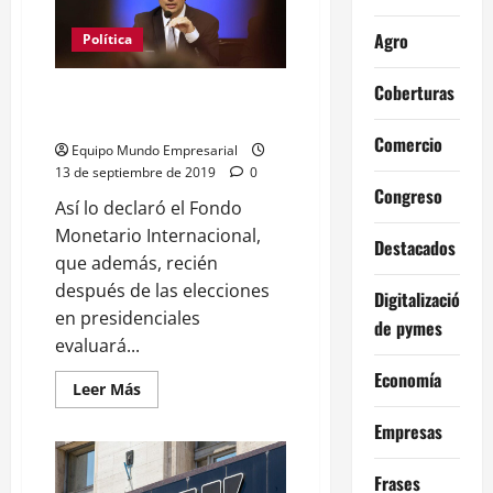
las
importaciones
Agro
se
Política
hundieron
27,9%
debido
Coberturas
Hasta la nueva presidencia, el
a
la
FMI no desembolsará
receión
Comercio
Equipo Mundo Empresarial
13 de septiembre de 2019
0
Congreso
Así lo declaró el Fondo
Monetario Internacional,
Destacados
que además, recién
después de las elecciones
Digitalización
en presidenciales
de pymes
evaluará...
Economía
Leer
Leer Más
más
acerca
Empresas
de
Hasta
la
Frases
nueva