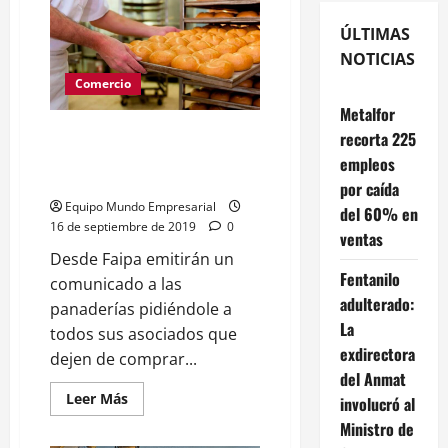
ÚLTIMAS
NOTICIAS
Comercio
Metalfor
Panaderos llaman a un boicot
recorta 225
contra los molinos que
empleos
dolaricen la harina
por caída
Equipo Mundo Empresarial
del 60% en
16 de septiembre de 2019
0
ventas
Desde Faipa emitirán un
Fentanilo
comunicado a las
adulterado:
panaderías pidiéndole a
La
todos sus asociados que
exdirectora
dejen de comprar...
del Anmat
Leer
Leer Más
involucró al
más
acerca
Ministro de
de