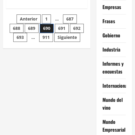
acerca
Empresas
de
Palacios
(UKRA):
Paginación
Anterior
1
…
687
“El
Frases
descuento
del
688
689
690
691
692
de
IVA
Gobierno
a
693
…
911
Siguiente
los
entradas
alimentos
Industria
es
un
fracaso,
como
Informes y
fue
lo
encuestas
de
precios
esenciales”
Internacional
Mundo del
vino
Mundo
Empresarial