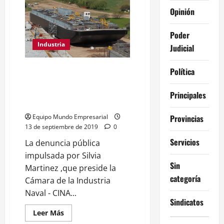
necesitan
un
Opinión
plan
de
pagos,
Poder
necesitan
una
Industria
Judicial
moratoria
CINA denuncia que YPF facilita
Política
la construcción de barcazas en
el extranjero y perjudica la
Principales
industria naval nacional
Provincias
Equipo Mundo Empresarial
13 de septiembre de 2019
0
Servicios
La denuncia pública
impulsada por Silvia
Sin
Martinez ,que preside la
categoría
Cámara de la Industria
Naval - CINA...
Sindicatos
Leer
Leer Más
más