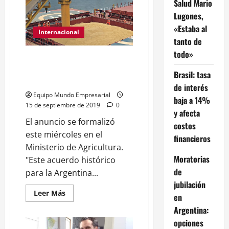
Salud Mario
Panaderos
llaman
Lugones,
a
un
«Estaba al
boicot
Internacional
contra
tanto de
los
todo»
molinos
Tras 20 años de negociaciones
que
dolaricen
la harina de soja argentina
Brasil: tasa
la
ingresará a China
harina
de interés
Equipo Mundo Empresarial
baja a 14%
15 de septiembre de 2019
0
y afecta
El anuncio se formalizó
costos
este miércoles en el
financieros
Ministerio de Agricultura.
Moratorias
"Este acuerdo histórico
de
para la Argentina...
jubilación
Leer
Leer Más
en
más
acerca
Argentina:
de
Tras
opciones
20