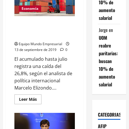
10% de
obliga
a
Economía
aumento
Uber
a
salarial
registrar
a
En el primer semestre, las
los
Jorge
en
importaciones se hundieron
conductores
como
27,9% debido a la receión
UOM
empleados,
rige
Equipo Mundo Empresarial
reabre
también
13 de septiembre de 2019
0
para
paritarias:
otras
El acumulado hasta julio
plataformas
buscan
registra una caída del
10% de
26,8%, según el analista de
aumento
política internacional
salarial
Marcelo Elizondo....
Leer
Leer Más
más
acerca
de
CATEGORIAS
En
el
primer
AFIP
semestre,