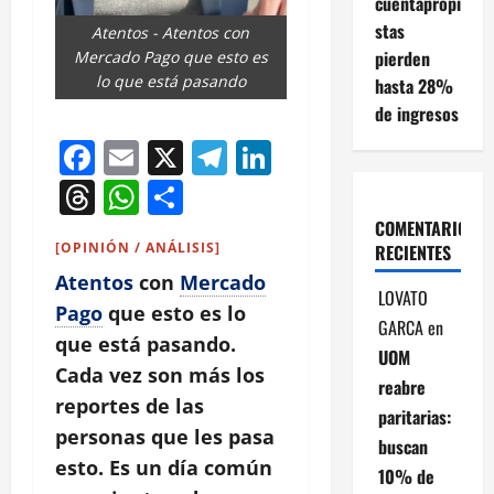
cuentapropi
stas
Atentos - Atentos con
pierden
Mercado Pago que esto es
lo que está pasando
hasta 28%
de ingresos
Facebook
Email
X
Telegram
LinkedIn
Threads
WhatsApp
Compartir
COMENTARIOS
[OPINIÓN / ANÁLISIS]
RECIENTES
Atentos
con
Mercado
LOVATO
Pago
que esto es lo
GARCA
en
que está pasando.
UOM
Cada vez son más los
reabre
reportes de las
paritarias:
personas que les pasa
buscan
esto. Es un día común
10% de