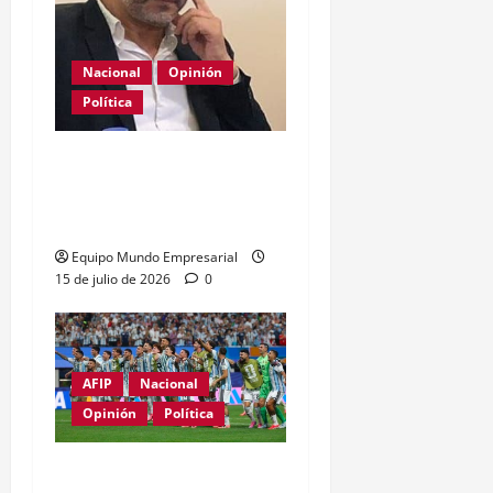
Nacional
Opinión
Política
La patria es una mala
costumbre, a veces
necesaria
Equipo Mundo Empresarial
15 de julio de 2026
0
AFIP
Nacional
Opinión
Política
Despertar el entramado