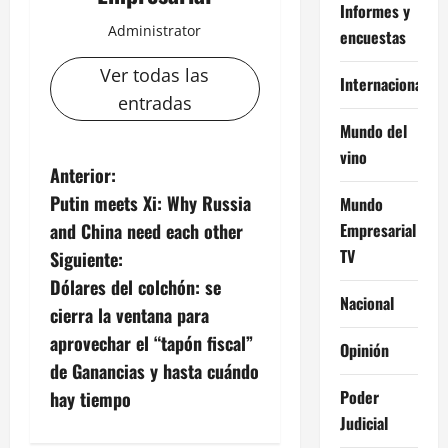
Informes y
Administrator
encuestas
Ver todas las
Internacional
entradas
Mundo del
vino
N
Anterior:
Putin meets Xi: Why Russia
Mundo
a
and China need each other
Empresarial
v
TV
Siguiente:
Dólares del colchón: se
e
Nacional
cierra la ventana para
g
aprovechar el “tapón fiscal”
Opinión
de Ganancias y hasta cuándo
a
Poder
hay tiempo
c
Judicial