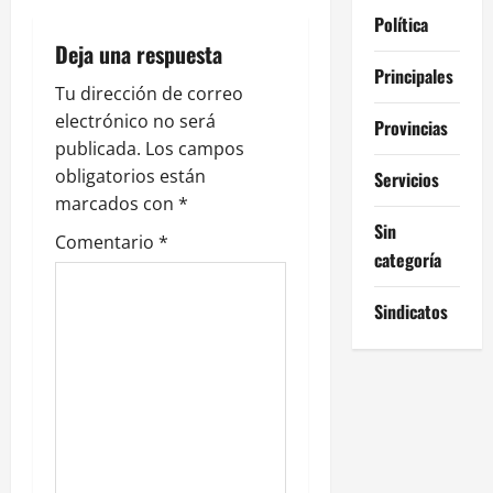
i
Política
Deja una respuesta
ó
Principales
Tu dirección de correo
n
electrónico no será
Provincias
publicada.
Los campos
d
obligatorios están
Servicios
e
marcados con
*
Sin
Comentario
*
e
categoría
n
Sindicatos
t
r
a
d