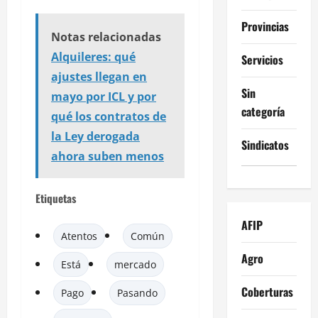
Provincias
Notas relacionadas
Alquileres: qué
Servicios
ajustes llegan en
Sin
mayo por ICL y por
categoría
qué los contratos de
la Ley derogada
Sindicatos
ahora suben menos
Etiquetas
AFIP
Atentos
Común
Agro
Está
mercado
Coberturas
Pago
Pasando