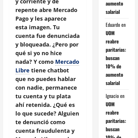
y corriente y de
aumento
repente abre Mercado
salarial
Pago y les aparece
Eduardo
en
esta imagen. Tu
UOM
cuenta fue denunciada
reabre
y bloqueada. ¿Pero por
paritarias:
qué si yo no hice
buscan
nada? Y como
Mercado
10% de
Libre
tiene chatbot
aumento
que no puedes hablar
salarial
con nadie, permanece
Ignacio
en
tu cuenta y tu plata
UOM
ahí retenida. ¿Qué es
reabre
lo que sucede? Alguien
paritarias:
te denunció como
buscan
cuenta fraudulenta y
10% de