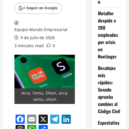
n
+ Seguir en Google
Metalfor
despide a
200
Equipo Mundo Empresarial
empleados
9 de julio de 2026
por crisis
3 minutes read
0
en
Noetinger
Desalojos
más
rápidos:
Senado
Arca, Temu, Shein, arca,
aprueba
temu, shein
cambios al
Código Civil
Facebook
Email
X
Telegram
LinkedIn
Expectativa