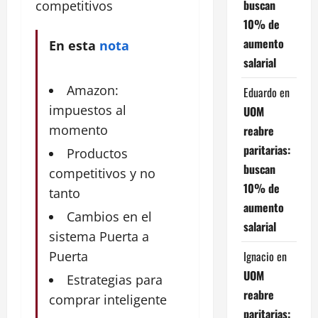
buscan
competitivos
10% de
aumento
En esta
nota
salarial
Amazon:
Eduardo
en
impuestos al
UOM
momento
reabre
paritarias:
Productos
buscan
competitivos y no
10% de
tanto
aumento
Cambios en el
salarial
sistema Puerta a
Ignacio
en
Puerta
UOM
Estrategias para
reabre
comprar inteligente
paritarias: