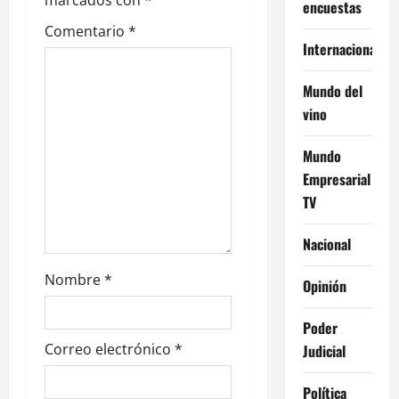
encuestas
e
Comentario
*
Internacional
n
t
Mundo del
vino
r
Mundo
a
Empresarial
d
TV
a
Nacional
s
Nombre
*
Opinión
Poder
Correo electrónico
*
Judicial
Política