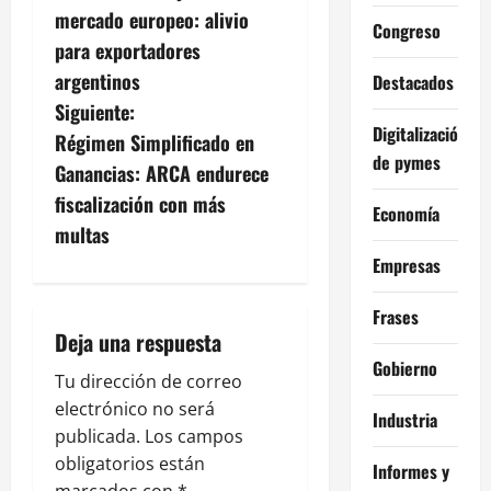
a
mercado europeo: alivio
Congreso
v
para exportadores
argentinos
Destacados
e
Siguiente:
Digitalización
g
Régimen Simplificado en
de pymes
Ganancias: ARCA endurece
a
fiscalización con más
Economía
c
multas
Empresas
i
Frases
ó
Deja una respuesta
n
Gobierno
Tu dirección de correo
electrónico no será
d
Industria
publicada.
Los campos
e
obligatorios están
Informes y
marcados con
*