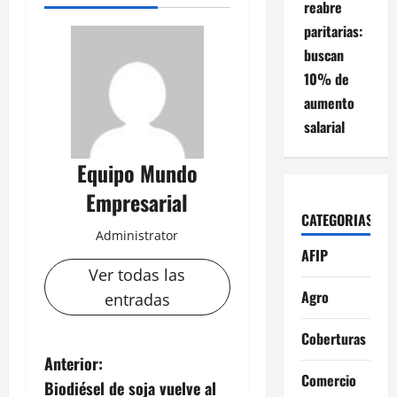
reabre
paritarias:
buscan
10% de
aumento
salarial
Equipo Mundo
Empresarial
CATEGORIAS
Administrator
AFIP
Ver todas las
Agro
entradas
Coberturas
N
Anterior:
Comercio
Biodiésel de soja vuelve al