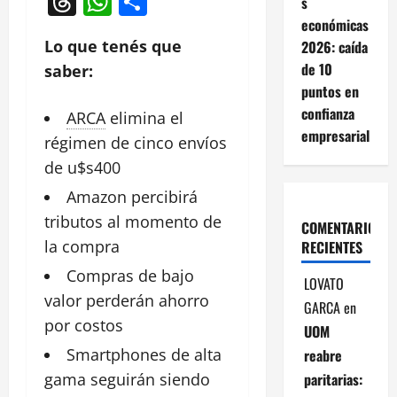
Threads
WhatsApp
Compartir
s
económicas
Lo que tenés que
2026: caída
de 10
saber:
puntos en
confianza
ARCA
elimina
el
empresarial
régimen de cinco envíos
de u$s400
Amazon
percibirá
tributos al momento de
COMENTARIOS
la compra
RECIENTES
Compras de bajo
LOVATO
valor perderán
ahorro
GARCA
en
por costos
UOM
Smartphones de alta
reabre
paritarias:
gama seguirán siendo