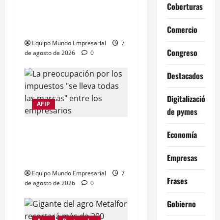
Reservas del BCRA caen
Coberturas
u$s1.224 millones tras
pago al FMI
Comercio
Equipo Mundo Empresarial
7
Congreso
de agosto de 2026
0
Destacados
Digitalización
AFIP
de pymes
Impuestos frenan al 72%
Economía
de las empresas
argentinas
Empresas
Equipo Mundo Empresarial
7
Frases
de agosto de 2026
0
Gobierno