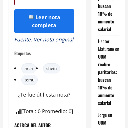
buscan
10% de
Leer nota
aumento
completa
salarial
Fuente
:
Ver nota original
Hector
Maturano
en
Etiquetas
UOM
reabre
arca
shein
paritarias:
buscan
temu
10% de
¿Te fue útil esta nota?
aumento
salarial
[
Total
:
0
Promedio
:
0
]
Jorge
en
UOM
ACERCA DEL AUTOR