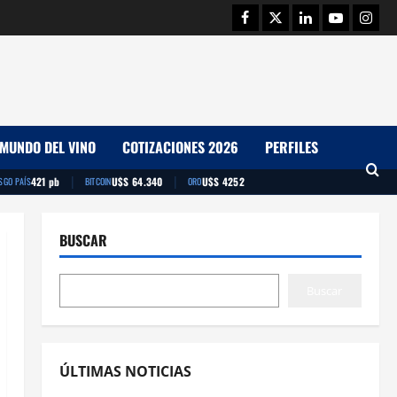
Facebook
Twitter
Linkedin
Youtube
Insta
MUNDO DEL VINO
COTIZACIONES 2026
PERFILES
|
|
421 pb
U$S 64.340
U$S 4252
SGO PAÍS
BITCOIN
ORO
BUSCAR
Buscar
ÚLTIMAS NOTICIAS