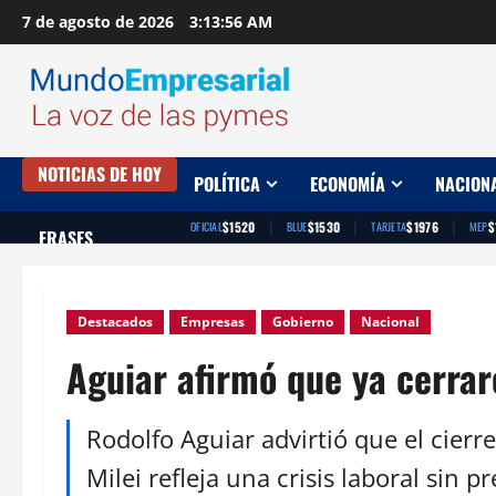
Saltar
7 de agosto de 2026
3:13:57 AM
al
contenido
NOTICIAS DE HOY
POLÍTICA
ECONOMÍA
NACION
|
|
|
$1520
$1530
$1976
$
OFICIAL
BLUE
TARJETA
MEP
FRASES
Destacados
Empresas
Gobierno
Nacional
Aguiar afirmó que ya cerra
Rodolfo Aguiar advirtió que el cierr
Milei refleja una crisis laboral sin p