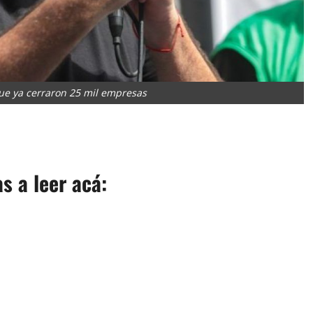
que ya cerraron 25 mil empresas
App
artir
as a leer acá: