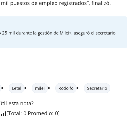
il puestos de empleo registrados”, finalizó.
5 mil durante la gestión de Milei», aseguró el secretario
Letal
milei
Rodolfo
Secretario
útil esta
nota
?
[
Total
:
0
Promedio
:
0
]