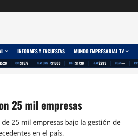
AL
INFORMES Y ENCUESTAS
MUNDO EMPRESARIAL TV
|
|
|
|
|
|
1520
$1577
$1500
$1730
$293
—
CCL
MAYORISTA
EURO
REAL
YUAN
RIE
ron 25 mil empresas
e de 25 mil empresas bajo la gestión de
recedentes en el país.