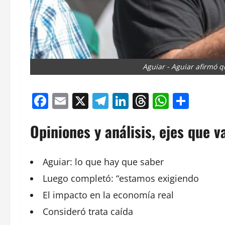
Aguiar - Aguiar afirmó 
Facebook
Email
X
Telegram
LinkedIn
Threads
Whats
Comp
Opiniones y análisis, ejes que v
Aguiar: lo que hay que saber
Luego completó: “estamos exigiendo
El impacto en la economía real
Consideró trata caída