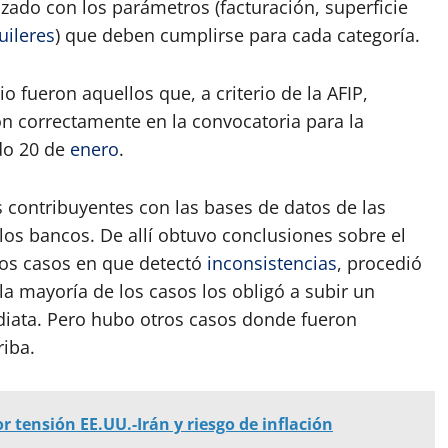
lizado con los parámetros (facturación, superficie
uileres
) que deben cumplirse para cada categoría.
o fueron aquellos que, a criterio de la AFIP,
n correctamente en la convocatoria para la
ado 20 de
enero
.
s contribuyentes con las bases de datos de las
los bancos. De allí obtuvo conclusiones sobre el
 los casos en que detectó
inconsistencias
, procedió
la mayoría de los casos los obligó a subir un
ediata. Pero hubo otros casos donde fueron
iba.
r tensión EE.UU.-Irán y riesgo de inflación