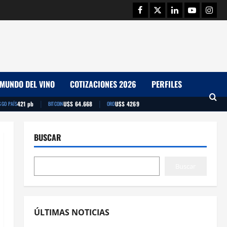
Facebook
Twitter
Linkedin
Youtube
Insta
MUNDO DEL VINO
COTIZACIONES 2026
PERFILES
|
|
421 pb
U$S 64.668
U$S 4269
SGO PAÍS
BITCOIN
ORO
BUSCAR
Buscar
ÚLTIMAS NOTICIAS