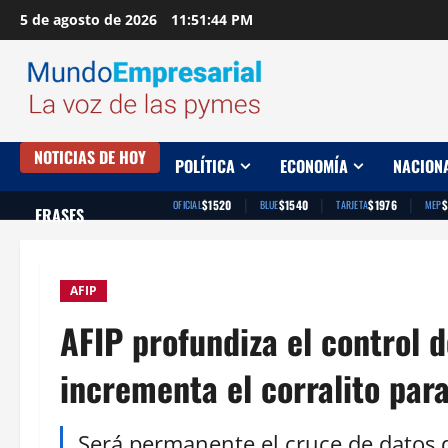
Saltar
5 de agosto de 2026
11:51:45 PM
al
contenido
NOTICIAS DE HOY
POLÍTICA
ECONOMÍA
NACION
|
|
|
$1520
$1540
$1976
$
OFICIAL
BLUE
TARJETA
MEP
FRASES
AFIP
AFIP profundiza el control d
incrementa el corralito par
Será permanente el cruce de datos d