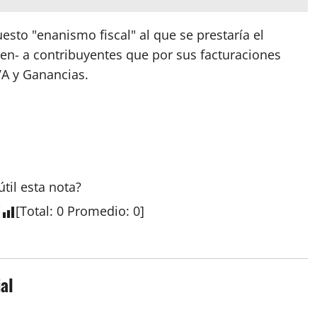
esto "enanismo fiscal" al que se prestaría el
cen- a contribuyentes que por sus facturaciones
A y Ganancias.
útil esta
nota
?
[
Total
:
0
Promedio
:
0
]
al