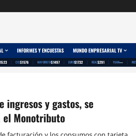
AL
INFORMES Y ENCUESTAS
MUNDO EMPRESARIAL TV
|
|
|
|
|
|
1523
$1576
$1497
$1732
$291
—
CCL
MAYORISTA
EURO
REAL
YUAN
RIE
e ingresos y gastos, se
a el Monotributo
e facturación y los consumos con tarjeta