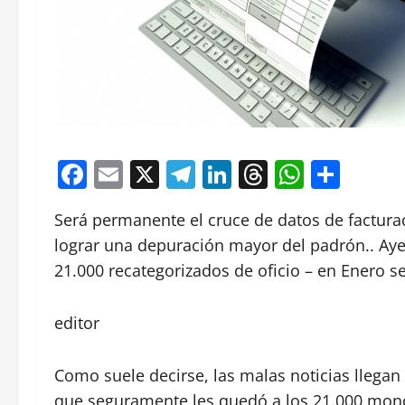
Facebook
Email
X
Telegram
LinkedIn
Threads
Whats
Comp
Será permanente el cruce de datos de facturac
lograr una depuración mayor del padrón.. Ayer
21.000 recategorizados de oficio – en Enero se
editor
Como suele decirse, las malas noticias llegan
que seguramente les quedó a los 21.000 monotr