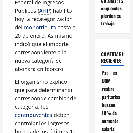
60 años: 15
Federal de Ingresos
empleados
Públicos (
AFIP
) habilitó
pierden su
hoy la recategorización
trabajo
del
monotributo
hasta el
20 de enero. Asimismo,
indicó que el importe
correspondiente a la
COMENTARIOS
RECIENTES
nueva categoría se
abonará en febrero.
Pablo
en
UOM
El organismo explicó
reabre
que para determinar si
paritarias:
corresponde cambiar de
buscan
categoría, los
10% de
contribuyentes
deben
aumento
controlar los ingresos
salarial
brutos de los últimos 12