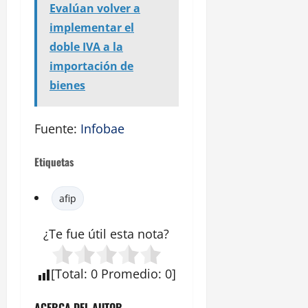
Evalúan volver a
implementar el
doble IVA a la
importación de
bienes
Fuente:
Infobae
Etiquetas
afip
¿Te fue útil esta
nota
?
[
Total
:
0
Promedio
:
0
]
ACERCA DEL AUTOR