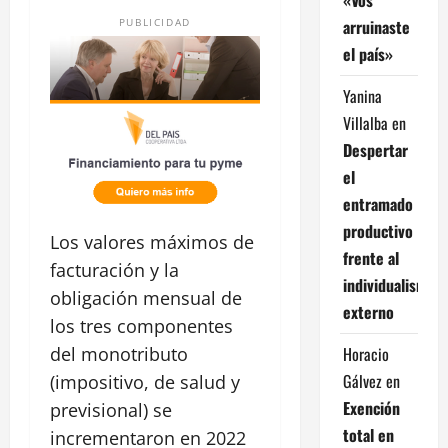
arruinaste
PUBLICIDAD
el país»
Yanina
Villalba
en
Despertar
el
entramado
productivo
Los valores máximos de
frente al
facturación y la
individualismo
obligación mensual de
externo
los tres componentes
Horacio
del monotributo
Gálvez
en
(impositivo, de salud y
Exención
previsional) se
total en
incrementaron en 2022