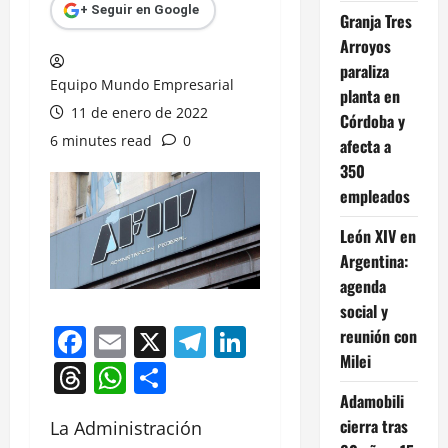
+ Seguir en Google
Granja Tres
Arroyos
paraliza
Equipo Mundo Empresarial
planta en
11 de enero de 2022
Córdoba y
6 minutes read
0
afecta a
350
empleados
León XIV en
Argentina:
agenda
social y
Facebook
Email
X
Telegram
LinkedIn
reunión con
Milei
Threads
WhatsApp
Compartir
Adamobili
cierra tras
La Administración