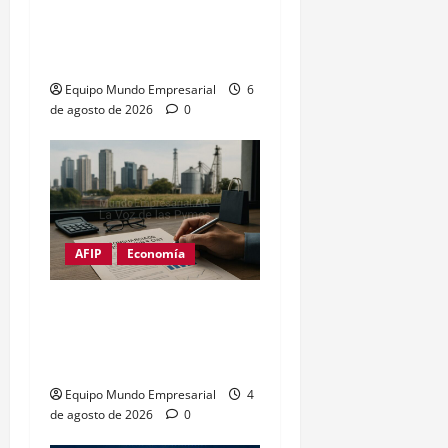
Ganancias: posible
prórroga de un mes en la
declaración
Equipo Mundo Empresarial
6
de agosto de 2026
0
AFIP
Economía
Constancia de inscripción
en ARCA: cómo sacar tu
CUIT online (guía 2026)
Equipo Mundo Empresarial
4
de agosto de 2026
0