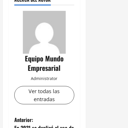
Equipo Mundo
Empresarial
Administrator
Ver todas las
entradas
N
Anterior:
En 2021 se duplicó el uso de