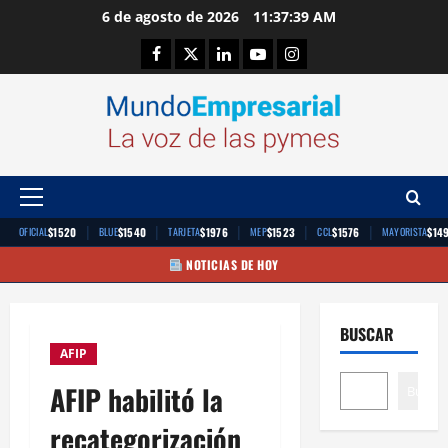
Saltar
6 de agosto de 2026
11:37:40 AM
al
Facebook
Twitter
Linkedin
Youtube
Instagram
contenido
Menú
principal
|
|
|
|
|
$1520
$1540
$1976
$1523
$1576
$14
OFICIAL
BLUE
TARJETA
MEP
CCL
MAYORISTA
NOTICIAS DE HOY
BUSCAR
AFIP
AFIP habilitó la
Buscar
recategorización