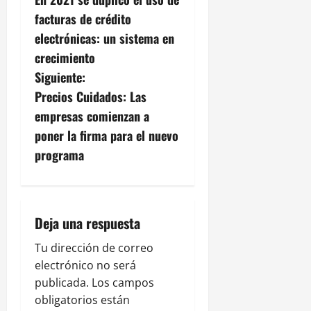
a
facturas de crédito
v
electrónicas: un sistema en
crecimiento
e
Siguiente:
g
Precios Cuidados: Las
empresas comienzan a
a
poner la firma para el nuevo
c
programa
i
ó
Deja una respuesta
n
Tu dirección de correo
electrónico no será
d
publicada.
Los campos
e
obligatorios están