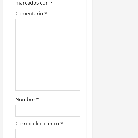
marcados con
*
e
Comentario
*
n
t
r
a
d
a
s
Nombre
*
Correo electrónico
*