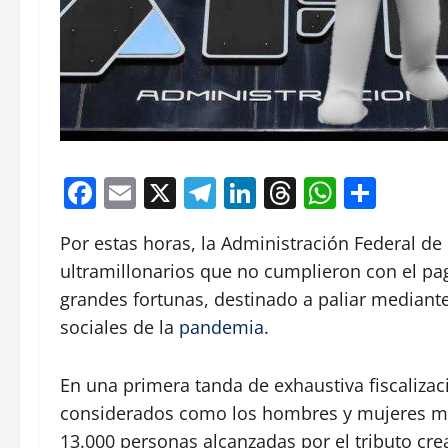
Facebook
Email
X
Telegram
LinkedIn
Threads
Whats
Comp
Por estas horas, la Administración Federal de 
ultramillonarios que no cumplieron con el pago
grandes fortunas, destinado a paliar mediant
sociales de la
pandemia
.
En una primera tanda de exhaustiva fiscalizaci
considerados como los hombres y mujeres má
13.000 personas alcanzadas por el tributo cre