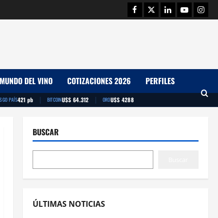
Facebook
Twitter
Linkedin
Youtube
Insta
MUNDO DEL VINO
COTIZACIONES 2026
PERFILES
|
|
421 pb
U$S 64.312
U$S 4288
ESGO PAÍS
BITCOIN
ORO
BUSCAR
Buscar
ÚLTIMAS NOTICIAS