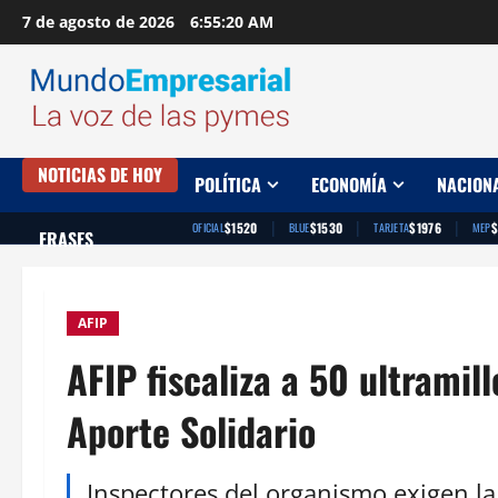
Saltar
7 de agosto de 2026
6:55:21 AM
al
contenido
NOTICIAS DE HOY
POLÍTICA
ECONOMÍA
NACION
|
|
|
$1520
$1530
$1976
$
OFICIAL
BLUE
TARJETA
MEP
FRASES
AFIP
AFIP fiscaliza a 50 ultramil
Aporte Solidario
Inspectores del organismo exigen l