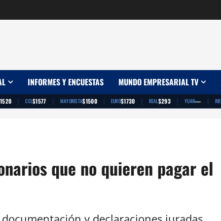
AL
INFORMES Y ENCUESTAS
MUNDO EMPRESARIAL TV
|
|
|
|
|
|
1520
$1577
$1500
$1730
$293
—
CCL
MAYORISTA
EURO
REAL
YUAN
RI
lonarios que no quieren pagar el
a documentación y declaraciones juradas