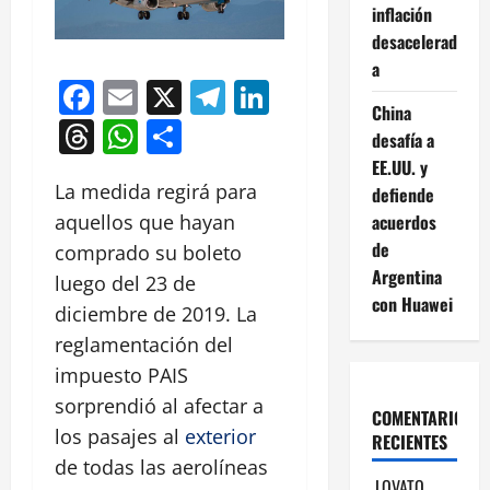
inflación
desacelerad
a
Facebook
Email
X
Telegram
LinkedIn
China
Threads
WhatsApp
Compartir
desafía a
EE.UU. y
La medida regirá para
defiende
acuerdos
aquellos que hayan
de
comprado su boleto
Argentina
luego del 23 de
con Huawei
diciembre de 2019. La
reglamentación del
impuesto PAIS
sorprendió al afectar a
COMENTARIOS
los pasajes al
exterior
RECIENTES
de todas las aerolíneas
LOVATO