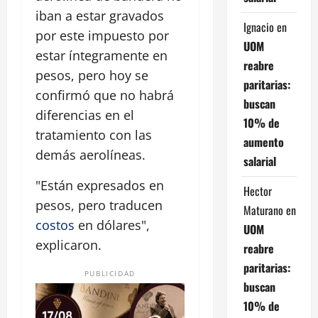
iban a estar gravados
Ignacio
en
por este impuesto por
UOM
estar íntegramente en
reabre
pesos, pero hoy se
paritarias:
confirmó que no habrá
buscan
diferencias en el
10% de
tratamiento con las
aumento
demás aerolíneas.
salarial
"Están expresados en
Hector
pesos, pero traducen
Maturano
en
costos
en dólares",
UOM
explicaron.
reabre
paritarias:
PUBLICIDAD
buscan
10% de