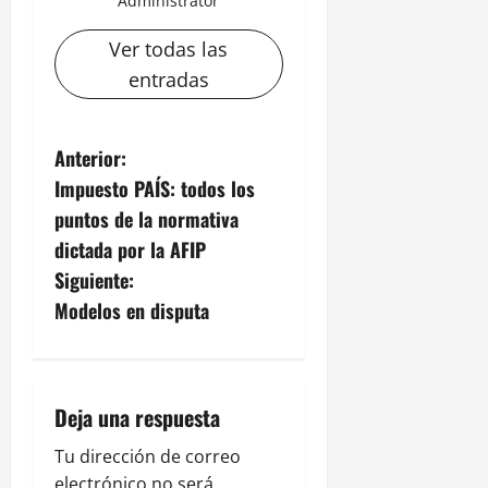
Administrator
Ver todas las
entradas
N
Anterior:
Impuesto PAÍS: todos los
a
puntos de la normativa
v
dictada por la AFIP
Siguiente:
e
Modelos en disputa
g
a
Deja una respuesta
c
Tu dirección de correo
i
electrónico no será