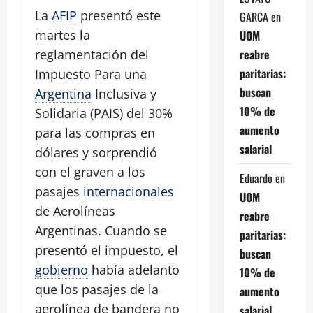
La
AFIP
presentó este
GARCA
en
martes la
UOM
reabre
reglamentación del
paritarias:
Impuesto Para una
buscan
Argentina
Inclusiva y
10% de
Solidaria (PAIS) del 30%
aumento
para las compras en
salarial
dólares y sorprendió
con el graven a los
Eduardo
en
pasajes
internacionales
UOM
de Aerolíneas
reabre
Argentinas. Cuando se
paritarias:
presentó el impuesto, el
buscan
gobierno
había adelanto
10% de
que los pasajes de la
aumento
aerolínea de bandera no
salarial