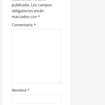
publicada.
Los campos
ó
obligatorios están
n
marcados con
*
Comentario
*
d
e
e
n
t
r
a
Nombre
*
d