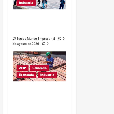
Industria
Récord de quiebras:
3.000 pymes cerrarán en
2026
Equipo Mundo Empresarial
9
de agosto de 2026
0
AFIP
Comercio
Economía
Industria
Cobre supera los
u$s14.000: el metal clave
para la inteligencia
artificial