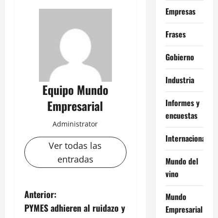
Empresas
Frases
Gobierno
Industria
Equipo Mundo
Informes y
Empresarial
encuestas
Administrator
Internacional
Ver todas las
entradas
Mundo del
vino
N
Anterior:
Mundo
PYMES adhieren al ruidazo y
Empresarial
a