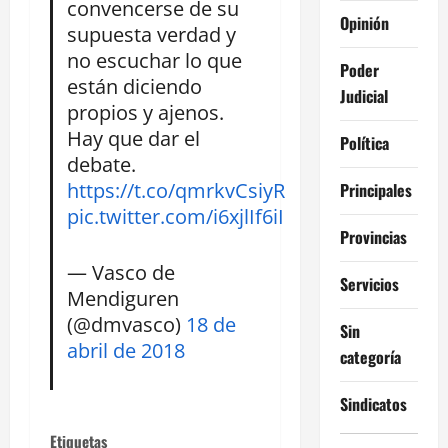
convencerse de su
Opinión
supuesta verdad y
no escuchar lo que
Poder
están diciendo
Judicial
propios y ajenos.
Hay que dar el
Política
debate.
https://t.co/qmrkvCsiyR
Principales
pic.twitter.com/i6xjlIf6iI
Provincias
— Vasco de
Servicios
Mendiguren
(@dmvasco)
18 de
Sin
abril de 2018
categoría
Sindicatos
Etiquetas