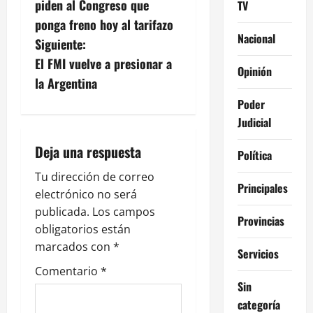
piden al Congreso que
TV
v
ponga freno hoy al tarifazo
Nacional
Siguiente:
e
El FMI vuelve a presionar a
Opinión
g
la Argentina
Poder
a
Judicial
c
Deja una respuesta
Política
i
Tu dirección de correo
Principales
electrónico no será
ó
publicada.
Los campos
Provincias
n
obligatorios están
marcados con
*
Servicios
d
Comentario
*
e
Sin
categoría