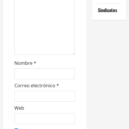
e
Sindicatos
n
t
r
a
d
Nombre
*
a
s
Correo electrónico
*
Web