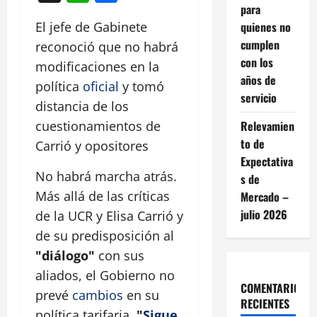
para
quienes no
El jefe de Gabinete
cumplen
reconoció que no habrá
con los
modificaciones en la
años de
política
oficial
y tomó
servicio
distancia de los
Relevamien
cuestionamientos de
to de
Carrió y opositores
Expectativa
No habrá marcha atrás.
s de
Más allá de las críticas
Mercado –
julio 2026
de la UCR y Elisa Carrió y
de su predisposición al
"diálogo"
con sus
aliados, el Gobierno no
COMENTARIOS
prevé
cambios
en su
RECIENTES
política tarifaria.
"
Sigue