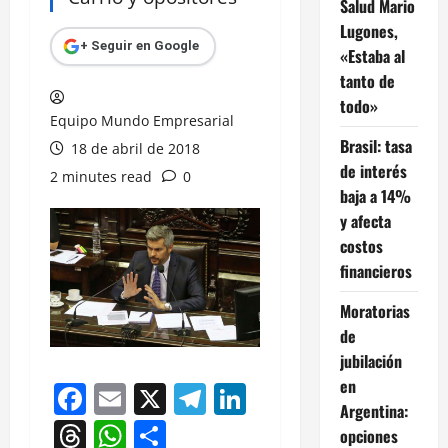
Salud Mario
Lugones,
+ Seguir en Google
«Estaba al
tanto de
todo»
Equipo Mundo Empresarial
Brasil: tasa
18 de abril de 2018
de interés
2 minutes read
0
baja a 14%
y afecta
costos
financieros
Moratorias
de
jubilación
en
Facebook
Email
X
Telegram
LinkedIn
Argentina:
Threads
WhatsApp
Compartir
opciones