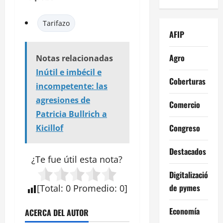
Tarifazo
AFIP
Agro
Notas relacionadas
Inútil e imbécil e
Coberturas
incompetente: las
agresiones de
Comercio
Patricia Bullrich a
Congreso
Kicillof
Destacados
¿Te fue útil esta
nota
?
Digitalización
de pymes
[
Total
:
0
Promedio
:
0
]
Economía
ACERCA DEL AUTOR