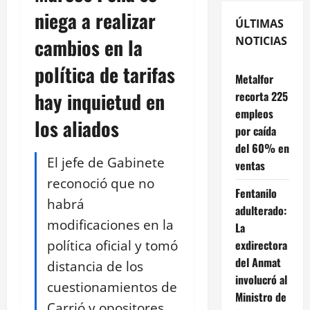
niega a realizar
ÚLTIMAS
cambios en la
NOTICIAS
política de tarifas
Metalfor
hay inquietud en
recorta 225
empleos
los aliados
por caída
del 60% en
El jefe de Gabinete
ventas
reconoció que no
Fentanilo
habrá
adulterado:
modificaciones en la
La
política oficial y tomó
exdirectora
del Anmat
distancia de los
involucró al
cuestionamientos de
Ministro de
Carrió y opositores